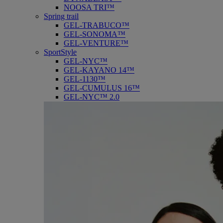
NOOSA TRI™
Spring trail
GEL-TRABUCO™
GEL-SONOMA™
GEL-VENTURE™
SportStyle
GEL-NYC™
GEL-KAYANO 14™
GEL-1130™
GEL-CUMULUS 16™
GEL-NYC™ 2.0