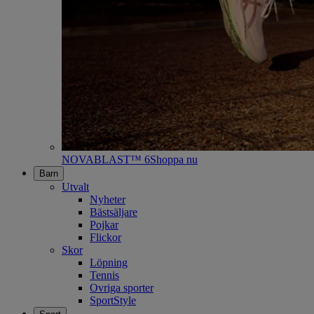
NOVABLAST™ 6
Shoppa nu
Barn
Utvalt
Nyheter
Bästsäljare
Pojkar
Flickor
Skor
Löpning
Tennis
Ovriga sporter
SportStyle