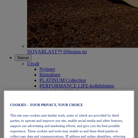
NOVABLAST™ 6
Shoppa nu
Damer
Utvalt
Nyheter
Bästsäljare
PLATINUM Collection
PERFORMANCE LIFE-kollektionen
NOVABLAST™ 6
Skor
Löpning
COOKIES – YOUR PRIVACY, YOUR CHOICE
Traillöpning
Tennis
This site uses cookies and similar tools, some of which are provided by third
Volleyboll
parties, to operate and improve our site, enable social media and other features,
Handboll
support our advertising and marketing efforts, and give you the best possible
Padel
experience. These cookies and tools may enable us and these third parties to
Nätboll
collect user data and communications, IP address and online identifiers, referring