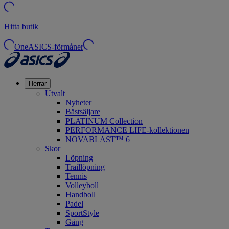
Hitta butik
OneASICS-förmåner
Herrar
Utvalt
Nyheter
Bästsäljare
PLATINUM Collection
PERFORMANCE LIFE-kollektionen
NOVABLAST™ 6
Skor
Löpning
Traillöpning
Tennis
Volleyboll
Handboll
Padel
SportStyle
Gång