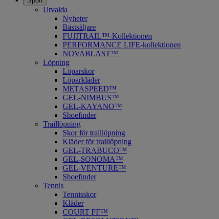
Sport
Utvalda
Nyheter
Bästsäljare
FUJITRAIL™-Kollektionen
PERFORMANCE LIFE-kollektionen
NOVABLAST™
Löpning
Löparskor
Löparkläder
METASPEED™
​GEL-NIMBUS™
GEL-KAYANO™
Shoefinder
Traillöpning
Skor för traillöpning
Kläder för traillöpning
GEL-TRABUCO™
GEL-SONOMA™
GEL-VENTURE™
Shoefinder
Tennis
Tennisskor
Kläder
COURT FF™