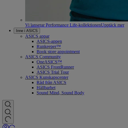
Vi lanserar Performance Life-kollektionen
Upptäck mer
Inne i ASICS
ASICS appar
ASICS-appen
Runkeeper™
Book store appointment
ASICS Community
OneASICS™
ASICS FrontRunner
ASICS Trial Tour
ASICS Kunskapscenter
Råd från ASICS
Hållbarhet
Sound Mind, Sound Body