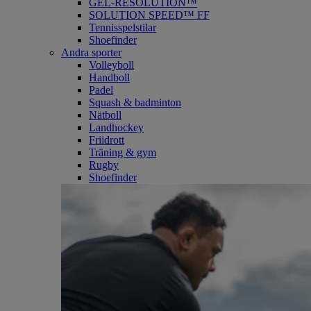
GEL-RESOLUTION™
SOLUTION SPEED™ FF
Tennisspelstilar
Shoefinder
Andra sporter
Volleyboll
Handboll
Padel
Squash & badminton
Nätboll
Landhockey
Friidrott
Träning & gym
Rugby
Shoefinder