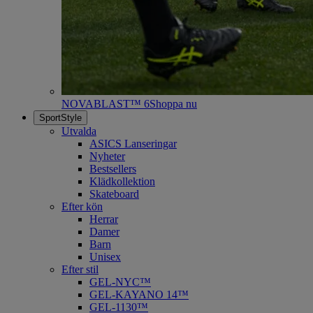
NOVABLAST™ 6
Shoppa nu
SportStyle
Utvalda
ASICS Lanseringar
Nyheter
Bestsellers
Klädkollektion
Skateboard
Efter kön
Herrar
Damer
Barn
Unisex
Efter stil
GEL-NYC™
GEL-KAYANO 14™
GEL-1130™