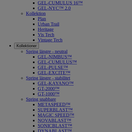
GEL-CUMULUS 16™
GEL-NYC™ 2.0
Kollektion
Plan
Urban Trail
Heritage
Vis Tech
Vintage Tech
Kollektioner
Spring längre - neutral
​GEL-NIMBUS™
GEL-CUMULUS™
GEL-PULSE™
GEL-EXCITE™
Spring längre - stabilitet
GEL-KAYANO™
GT-2000™
GT-1000™
Spring snabbare
METASPEED™
SUPERBLAST™
MAGIC SPEED™
NOVABLAST™
SONICBLAST™
DYNABLAST™