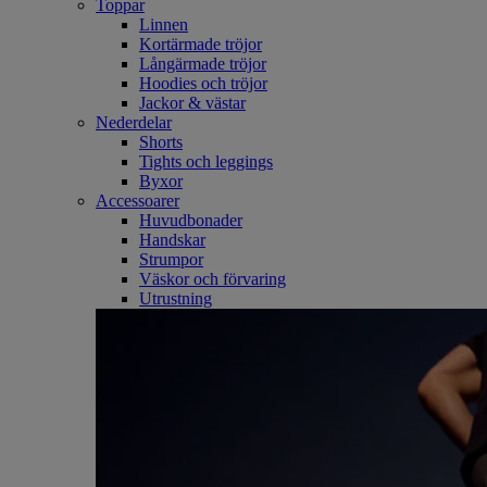
Toppar
Linnen
Kortärmade tröjor
Långärmade tröjor
Hoodies och tröjor
Jackor & västar
Nederdelar
Shorts
Tights och leggings
Byxor
Accessoarer
Huvudbonader
Handskar
Strumpor
Väskor och förvaring
Utrustning