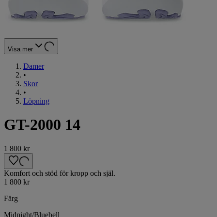
Visa mer
Damer
•
Skor
•
Löpning
GT-2000 14
1 800 kr
Komfort och stöd för kropp och själ.
1 800 kr
Färg
Midnight/Bluebell