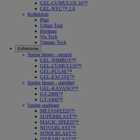
GEL-CUMULUS 16™
GEL-NYC™ 2.0
Kollektion
Plan
Urban Trail
Heritage
Vis Tech
Vintage Tech
Kollektioner
Spring längre - neutral
​GEL-NIMBUS™
GEL-CUMULUS™
GEL-PULSE™
GEL-EXCITE™
Spring längre - stabilitet
GEL-KAYANO™
GT-2000™
GT-1000™
Spring snabbare
METASPEED™
SUPERBLAST™
MAGIC SPEED™
NOVABLAST™
SONICBLAST™
DYNABLAST™