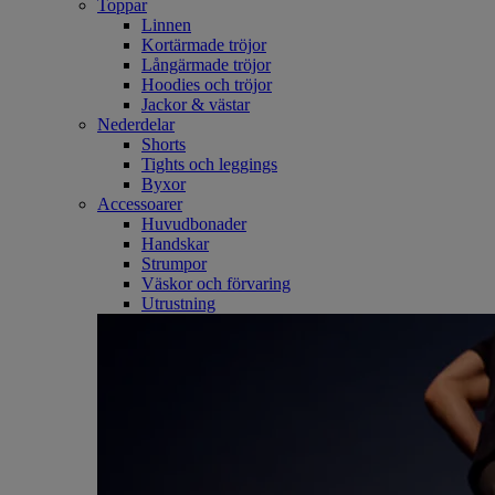
Toppar
Linnen
Kortärmade tröjor
Långärmade tröjor
Hoodies och tröjor
Jackor & västar
Nederdelar
Shorts
Tights och leggings
Byxor
Accessoarer
Huvudbonader
Handskar
Strumpor
Väskor och förvaring
Utrustning