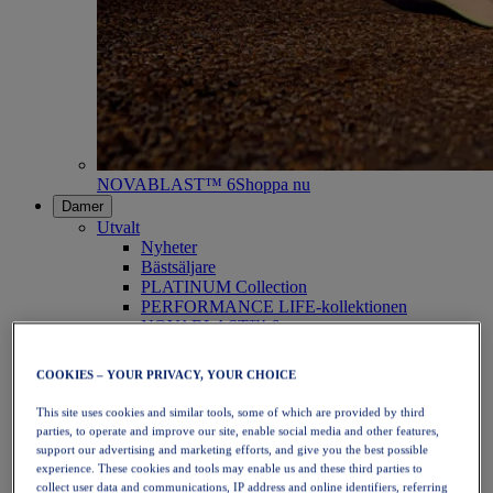
NOVABLAST™ 6
Shoppa nu
Damer
Utvalt
Nyheter
Bästsäljare
PLATINUM Collection
PERFORMANCE LIFE-kollektionen
NOVABLAST™ 6
Skor
Löpning
COOKIES – YOUR PRIVACY, YOUR CHOICE
Traillöpning
Tennis
This site uses cookies and similar tools, some of which are provided by third
Volleyboll
parties, to operate and improve our site, enable social media and other features,
Handboll
support our advertising and marketing efforts, and give you the best possible
Padel
experience. These cookies and tools may enable us and these third parties to
Nätboll
collect user data and communications, IP address and online identifiers, referring