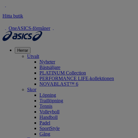
Hitta butik
OneASICS-förmåner
Herrar
Utvalt
Nyheter
Bästsäljare
PLATINUM Collection
PERFORMANCE LIFE-kollektionen
NOVABLAST™ 6
Skor
Löpning
Traillöpning
Tennis
Volleyboll
Handboll
Padel
SportStyle
Gång