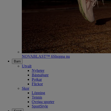
NOVABLAST™ 6
Shoppa nu
Barn
Utvalt
Nyheter
Bästsäljare
Pojkar
Flickor
Skor
Löpning
Tennis
Ovriga sporter
SportStyle