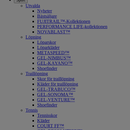
Sport
Utvalda
Nyheter
Bästsäljare
FUJITRAIL™-Kollektionen
PERFORMANCE LIFE-kollektionen
NOVABLAST™
Löpning
Löparskor
Löparkläder
METASPEED™
​GEL-NIMBUS™
GEL-KAYANO™
Shoefinder
Traillöpning
Skor för traillöpning
Kläder för traillöpning
GEL-TRABUCO™
GEL-SONOMA™
GEL-VENTURE™
Shoefinder
Tennis
Tennisskor
Kläder
COURT FF™