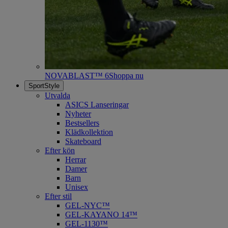
NOVABLAST™ 6
Shoppa nu
SportStyle
Utvalda
ASICS Lanseringar
Nyheter
Bestsellers
Klädkollektion
Skateboard
Efter kön
Herrar
Damer
Barn
Unisex
Efter stil
GEL-NYC™
GEL-KAYANO 14™
GEL-1130™