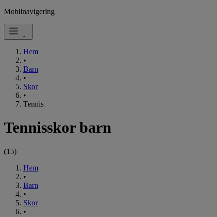
Mobilnavigering
Hem
•
Barn
•
Skor
•
Tennis
Tennisskor barn
(
15
)
Hem
•
Barn
•
Skor
•