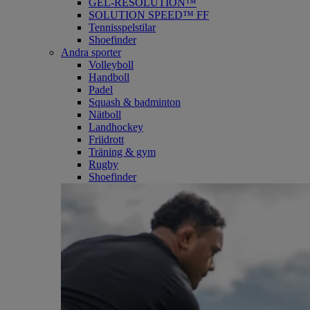
GEL-RESOLUTION™
SOLUTION SPEED™ FF
Tennisspelstilar
Shoefinder
Andra sporter
Volleyboll
Handboll
Padel
Squash & badminton
Nätboll
Landhockey
Friidrott
Träning & gym
Rugby
Shoefinder