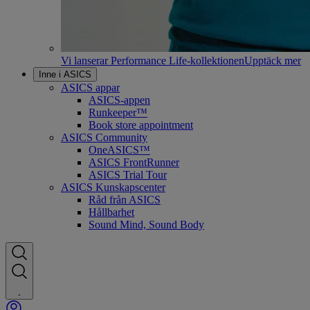
Vi lanserar Performance Life-kollektionen
Upptäck mer
Inne i ASICS
ASICS appar
ASICS-appen
Runkeeper™
Book store appointment
ASICS Community
OneASICS™
ASICS FrontRunner
ASICS Trial Tour
ASICS Kunskapscenter
Råd från ASICS
Hållbarhet
Sound Mind, Sound Body