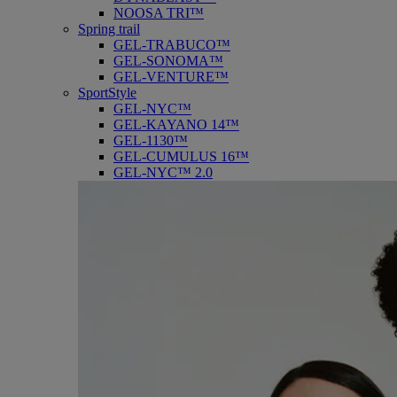
NOOSA TRI™
Spring trail
GEL-TRABUCO™
GEL-SONOMA™
GEL-VENTURE™
SportStyle
GEL-NYC™
GEL-KAYANO 14™
GEL-1130™
GEL-CUMULUS 16™
GEL-NYC™ 2.0