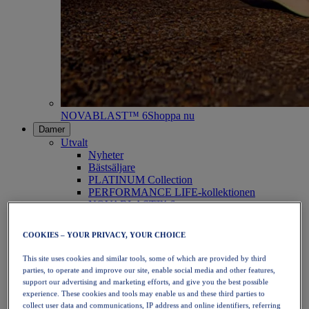
NOVABLAST™ 6
Shoppa nu
Damer
Utvalt
Nyheter
Bästsäljare
PLATINUM Collection
PERFORMANCE LIFE-kollektionen
NOVABLAST™ 6
Skor
Löpning
COOKIES – YOUR PRIVACY, YOUR CHOICE
Traillöpning
Tennis
This site uses cookies and similar tools, some of which are provided by third
Volleyboll
parties, to operate and improve our site, enable social media and other features,
Handboll
support our advertising and marketing efforts, and give you the best possible
Padel
experience. These cookies and tools may enable us and these third parties to
Nätboll
collect user data and communications, IP address and online identifiers, referring