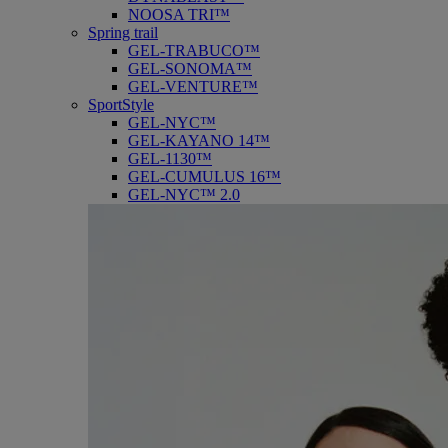
NOOSA TRI™
Spring trail
GEL-TRABUCO™
GEL-SONOMA™
GEL-VENTURE™
SportStyle
GEL-NYC™
GEL-KAYANO 14™
GEL-1130™
GEL-CUMULUS 16™
GEL-NYC™ 2.0