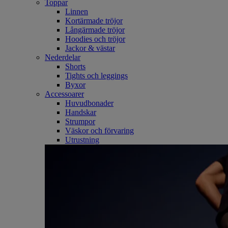
Toppar
Linnen
Kortärmade tröjor
Långärmade tröjor
Hoodies och tröjor
Jackor & västar
Nederdelar
Shorts
Tights och leggings
Byxor
Accessoarer
Huvudbonader
Handskar
Strumpor
Väskor och förvaring
Utrustning