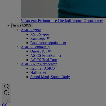
Vi lanserar Performance Life-kollektionen
Upptäck mer
Inne i ASICS
ASICS appar
ASICS-appen
Runkeeper™
Book store appointment
ASICS Community
OneASICS™
ASICS FrontRunner
ASICS Trial Tour
ASICS Kunskapscenter
Råd från ASICS
Hållbarhet
Sound Mind, Sound Body