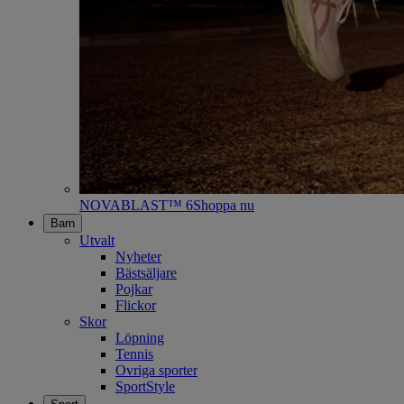
NOVABLAST™ 6
Shoppa nu
Barn
Utvalt
Nyheter
Bästsäljare
Pojkar
Flickor
Skor
Löpning
Tennis
Ovriga sporter
SportStyle