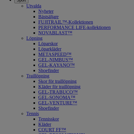
Sport
Utvalda
Nyheter
Bästsäljare
FUJITRAIL™-Kollektionen
PERFORMANCE LIFE-kollektionen
NOVABLAST™
Löpning
Löparskor
Löparkläder
METASPEED™
​GEL-NIMBUS™
GEL-KAYANO™
Shoefinder
Traillöpning
Skor för traillöpning
Kläder för traillöpning
GEL-TRABUCO™
GEL-SONOMA™
GEL-VENTURE™
Shoefinder
Tennis
Tennisskor
Kläder
COURT FF™