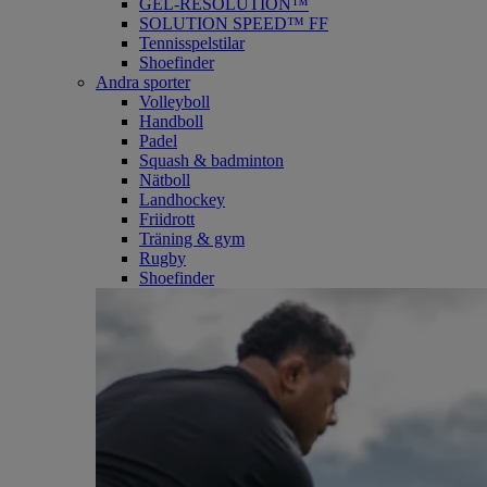
GEL-RESOLUTION™
SOLUTION SPEED™ FF
Tennisspelstilar
Shoefinder
Andra sporter
Volleyboll
Handboll
Padel
Squash & badminton
Nätboll
Landhockey
Friidrott
Träning & gym
Rugby
Shoefinder