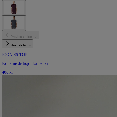
Previous slide
Next slide
ICON SS TOP
Kortärmade tröjor för herrar
400 kr