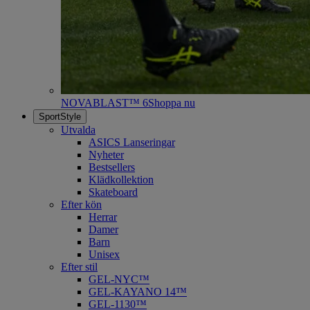
NOVABLAST™ 6
Shoppa nu
SportStyle
Utvalda
ASICS Lanseringar
Nyheter
Bestsellers
Klädkollektion
Skateboard
Efter kön
Herrar
Damer
Barn
Unisex
Efter stil
GEL-NYC™
GEL-KAYANO 14™
GEL-1130™