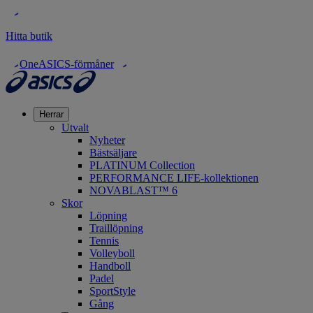
Hitta butik
OneASICS-förmåner
Herrar
Utvalt
Nyheter
Bästsäljare
PLATINUM Collection
PERFORMANCE LIFE-kollektionen
NOVABLAST™ 6
Skor
Löpning
Traillöpning
Tennis
Volleyboll
Handboll
Padel
SportStyle
Gång