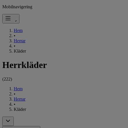
Mobilnavigering
Hem
•
Herrar
•
Kläder
Herrkläder
(
222
)
Hem
•
Herrar
•
Kläder