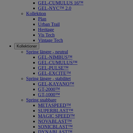
GEL-CUMULUS 16™
GEL-NYC™ 2.0
Kollektion
Plan
Urban Trail
Heritage
Vis Tech
Vintage Tech
Kollektioner
Spring längre - neutral
​GEL-NIMBUS™
GEL-CUMULUS™
GEL-PULSE™
GEL-EXCITE™
Spring längre - stabilitet
GEL-KAYANO™
GT-2000™
GT-1000™
Spring snabbare
METASPEED™
SUPERBLAST™
MAGIC SPEED™
NOVABLAST™
SONICBLAST™
DYNABLAST™