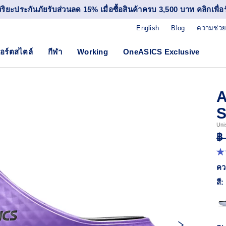
วิริยะประกันภัยรับส่วนลด 15% เมื่อซื้อสินค้าครบ 3,500 บาท คลิกเพื่อรั
English
Blog
ความช่วย
อร์ตสไตล์
กีฬา
Working
OneASICS Exclusive
A
Uni
฿
4.
จา
คว
5
ดา
สี:
ค่
ค
เฉล
R
11