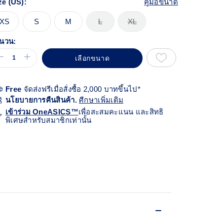
ze (US):
คู่มือขนาด
views.
ก์
้า
XS
S
M
L
XL
ียวกัน
นวน:
เลือกขนาด
Free
จัดส่งฟรีเมื่อสั่งซื้อ 2,000 บาทขึ้นไป*
นโยบายการคืนสินค้า.
ศีกษาเพิ่มเติม
เข้าร่วม OneASICS™
เพื่อสะสมคะแนน และสิทธิ
พิเศษสำหรับสมาชิกเท่านั้น