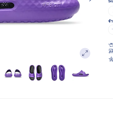
Si
Re
ลิง
หน
เด
จำ