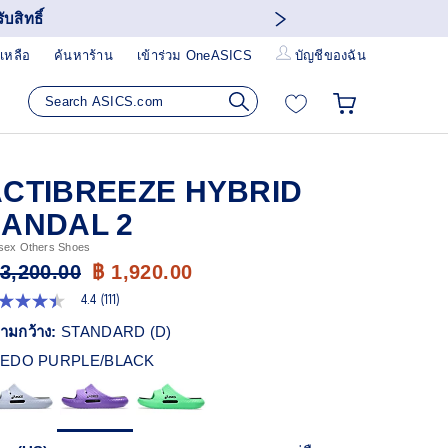
บสิทธิ์
เหลือ
ค้นหาร้าน
เข้าร่วม OneASICS
บัญชีของฉัน
CTIBREEZE HYBRID
SANDAL 2
sex Others Shoes
 3,200.00
฿ 1,920.00
4.4
(111)
4
ก
ามกว้าง:
STANDARD (D)
ว
EDO PURPLE/BLACK
า
ะแนน
ี่ย
ead
1