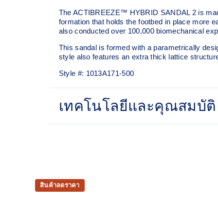
The ACTIBREEZE™ HYBRID SANDAL 2 is made to he
formation that holds the footbed in place more e
also conducted over 100,000 biomechanical exper
This sandal is formed with a parametrically desig
style also features an extra thick lattice struct
Style #:
1013A171-500
เทคโนโลยีและคุณสมบัติ
3D printed footbed
Open lattice structure for advanced cooling
Vegan Friendly: For this product, no material
applied in the design and material selection s
สินค้าลดราคา
glues or other adhesives applied in the produ
certified as vegan by an independent third pa