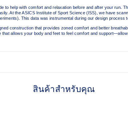
lp with comfort and relaxation before and after your run. The 
asily. At the ASICS Institute of Sport Science (ISS), we have scann
iments). This data was instrumental during our design process to 
ned construction that provides zoned comfort and better breathabili
ure that allows your body and feet to feel comfort and support—allo
Wide basenets for stability
สินค้าสำหรับคุณ
Thick structure for after p
s of animal origin are
tages, including: the yarns,
ct. *The product is not
rty.