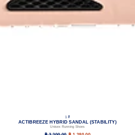
1 สี
ACTIBREEZE HYBRID SANDAL (STABILITY)
Unisex Running Shoes
฿ 3,200.00
฿ 1,280.00