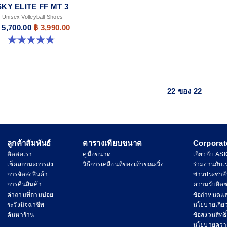
SKY ELITE FF MT 3
Unisex Volleyball Shoes
 5,700.00
฿ 3,990.00
4.9 จาก 5 ดาว 21 รีวิว
22 ของ 22
ลูกค้าสัมพันธ์
ตารางเทียบขนาด
Corporat
ติดต่อเรา
คู่มือขนาด
เกี่ยวกับ AS
เช็คสถานะการส่ง
วิธีการเคลื่อนที่ของเท้าขณะวิ่ง
ร่วมงานกับเ
การจัดส่งสินค้า
ข่าวประชาสั
การคืนสินค้า
ความรับผิด
คำถามที่ถามบ่อย
ข้อกำหนดแล
ระวังมิจฉาชีพ
นโยบายเกี่ยวก
ค้นหาร้าน
ข้อสงวนสิทธิ์
นโยบายความ