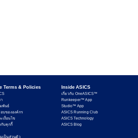
e Terms & Policies
Inside ASICS
ICS
เกี่ยวกับ OneASICS™
รา
Runkeeper™ App
มพันธ์
Studio™ App
ชอบขององค์กร
ASICS Running Club
ะเงื่อนไข
ASICS Technology
ับคุกกี้
ASICS Blog
เป็นส่วนตัว