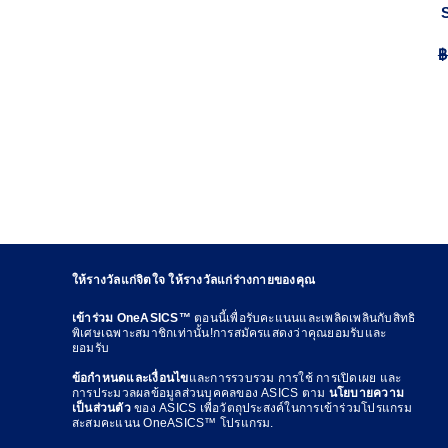
฿
ให้รางวัลแก่จิตใจ ให้รางวัลแก่ร่างกายของคุณ
เข้าร่วม OneASICS™
ตอนนี้เพื่อรับคะแนนและเพลิดเพลินกับสิทธิ
พิเศษเฉพาะสมาชิกเท่านั้น!การสมัครแสดงว่าคุณยอมรับและ
ยอมรับ
ข้อกำหนดและเงื่อนไข
และการรวบรวม การใช้ การเปิดเผย และ
การประมวลผลข้อมูลส่วนบุคคลของ ASICS ตาม
นโยบายความ
เป็นส่วนตัว
ของ ASICS เพื่อวัตถุประสงค์ในการเข้าร่วมโปรแกรม
สะสมคะแนน OneASICS™ โปรแกรม.