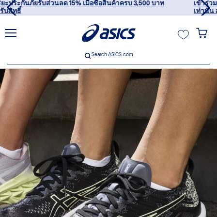
เข้าร่วม OneASICS™ เพื่อสะสมคะแนน และสิทธิพิเศษสำหรับสมาชิก
เท่านั้น สมัครเลย
ฉัน
Search ASICS.com
Search ASICS.com
usive