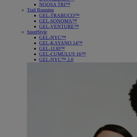
NOOSA TRI™
Trail Running
GEL-TRABUCO™
GEL-SONOMA™
GEL-VENTURE™
SportStyle
GEL-NYC™
GEL-KAYANO 14™
GEL-1130™
GEL-CUMULUS 16™
GEL-NYC™ 2.0