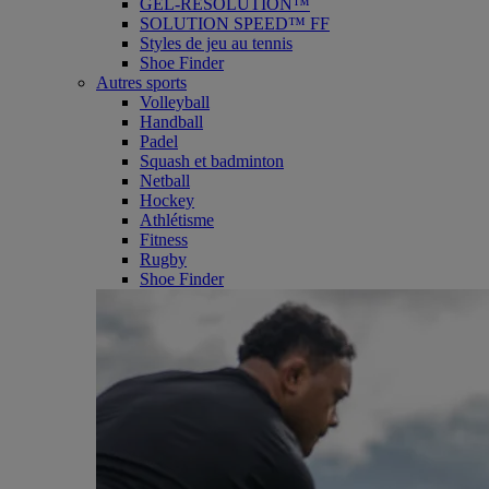
GEL-RESOLUTION™
SOLUTION SPEED™ FF
Styles de jeu au tennis
Shoe Finder
Autres sports
Volleyball
Handball
Padel
Squash et badminton
Netball
Hockey
Athlétisme
Fitness
Rugby
Shoe Finder