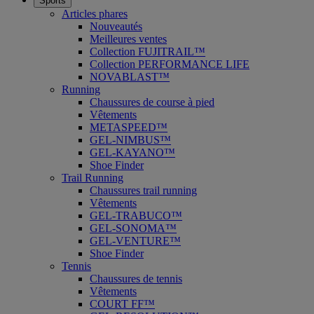
Sports
Articles phares
Nouveautés
Meilleures ventes
Collection FUJITRAIL™
Collection PERFORMANCE LIFE
NOVABLAST™
Running
Chaussures de course à pied
Vêtements
METASPEED™
GEL-NIMBUS™
GEL-KAYANO™
Shoe Finder
Trail Running
Chaussures trail running
Vêtements
GEL-TRABUCO™
GEL-SONOMA™
GEL-VENTURE™
Shoe Finder
Tennis
Chaussures de tennis
Vêtements
COURT FF™