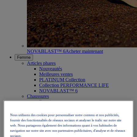
NOVABLAST™ 6
Acheter maintenant
Femme
Articles phares
Nouveautés
Meilleures ventes
PLATINUM Collection
Collection PERFORMANCE LIFE
NOVABLAST™ 6
Chaussures
Running
Trail
Tennis
Nous utilisons des cookies pour personnaliser notre contenu et nos publicités,
Volley
fournir des fonctionnalités de réseaux sociaux et analyser le trafic sur notre site
Handball
web. Nous partageons également des informations quant à vos habitudes de
Padel
navigation sur notre site avec nos partenaires publicitaires, d'analyse et de réseaux
Netball
sociaux.