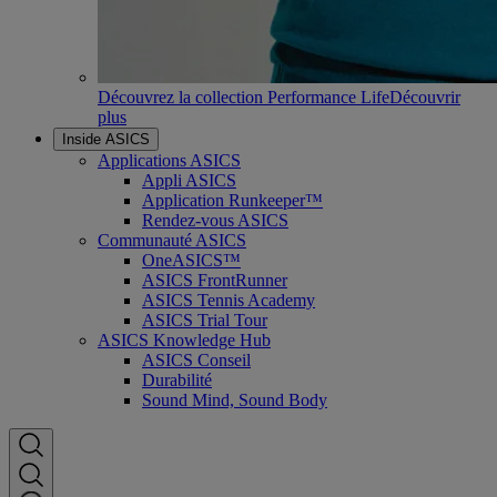
Découvrez la collection Performance Life
Découvrir
plus
Inside ASICS
Applications ASICS
Appli ASICS
Application Runkeeper™
Rendez-vous ASICS
Communauté ASICS
OneASICS™
ASICS FrontRunner
ASICS Tennis Academy
ASICS Trial Tour
ASICS Knowledge Hub
ASICS Conseil
Durabilité
Sound Mind, Sound Body