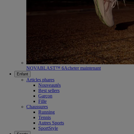
NOVABLAST™ 6
Acheter maintenant
Enfant
Articles phares
Nouveautés
Best sellers
Garçon
Fille
Chaussures
Running
Tennis
Autres Sports
SportStyle