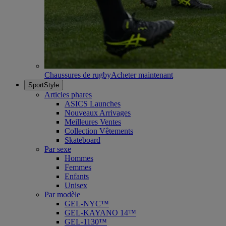
Chaussures de rugby
Acheter maintenant
SportStyle
Articles phares
ASICS Launches
Nouveaux Arrivages
Meilleures Ventes
Collection Vêtements
Skateboard
Par sexe
Hommes
Femmes
Enfants
Unisex
Par modèle
GEL-NYC™
GEL-KAYANO 14™
GEL-1130™