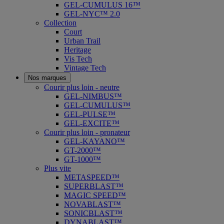
GEL-CUMULUS 16™
GEL-NYC™ 2.0
Collection
Court
Urban Trail
Heritage
Vis Tech
Vintage Tech
Nos marques
Courir plus loin - neutre
GEL-NIMBUS™
GEL-CUMULUS™
GEL-PULSE™
GEL-EXCITE™
Courir plus loin - pronateur
GEL-KAYANO™
GT-2000™
GT-1000™
Plus vite
METASPEED™
SUPERBLAST™
MAGIC SPEED™
NOVABLAST™
SONICBLAST™
DYNABLAST™