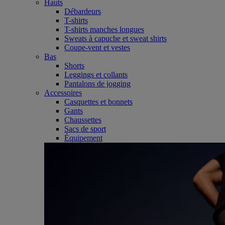
Hauts
Débardeurs
T-shirts
T-shirts manches longues
Sweats à capuche et sweat shirts
Coupe-vent et vestes
Bas
Shorts
Leggings et collants
Pantalons de jogging
Accessoires
Casquettes et bonnets
Gants
Chaussettes
Sacs de sport
Équipement