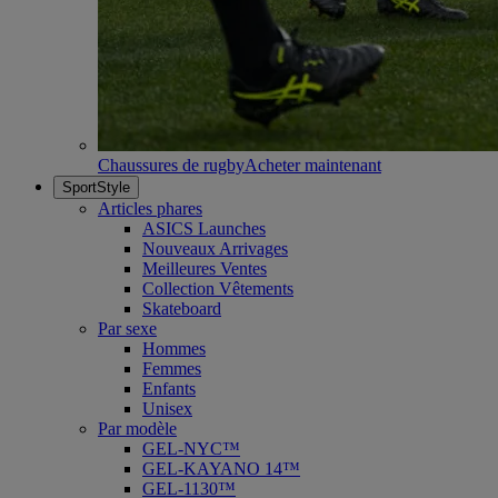
Chaussures de rugby
Acheter maintenant
SportStyle
Articles phares
ASICS Launches
Nouveaux Arrivages
Meilleures Ventes
Collection Vêtements
Skateboard
Par sexe
Hommes
Femmes
Enfants
Unisex
Par modèle
GEL-NYC™
GEL-KAYANO 14™
GEL-1130™