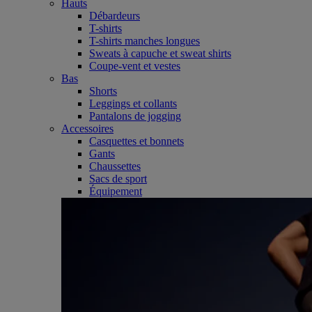
Hauts
Débardeurs
T-shirts
T-shirts manches longues
Sweats à capuche et sweat shirts
Coupe-vent et vestes
Bas
Shorts
Leggings et collants
Pantalons de jogging
Accessoires
Casquettes et bonnets
Gants
Chaussettes
Sacs de sport
Équipement