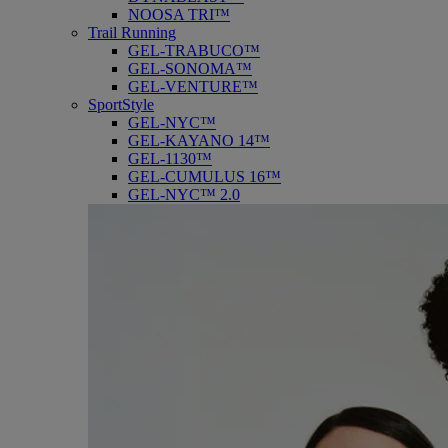
NOOSA TRI™
Trail Running
GEL-TRABUCO™
GEL-SONOMA™
GEL-VENTURE™
SportStyle
GEL-NYC™
GEL-KAYANO 14™
GEL-1130™
GEL-CUMULUS 16™
GEL-NYC™ 2.0