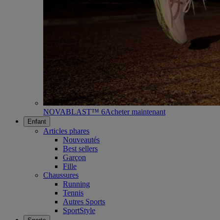
NOVABLAST™ 6
Acheter maintenant
Enfant
Articles phares
Nouveautés
Best sellers
Garçon
Fille
Chaussures
Running
Tennis
Autres Sports
SportStyle