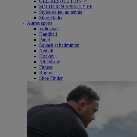
GEL-RESOLUTION™
SOLUTION SPEED™ FF
Styles de jeu au tennis
Shoe Finder
Autres sports
Volleyball
Handball
Padel
Squash et badminton
Netball
Hockey
Athlétisme
Fitness
Rugby
Shoe Finder