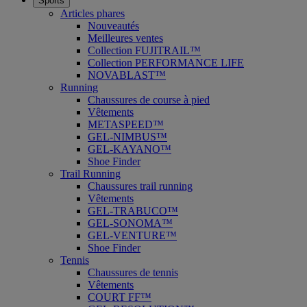
Sports
Articles phares
Nouveautés
Meilleures ventes
Collection FUJITRAIL™
Collection PERFORMANCE LIFE
NOVABLAST™
Running
Chaussures de course à pied
Vêtements
METASPEED™
GEL-NIMBUS™
GEL-KAYANO™
Shoe Finder
Trail Running
Chaussures trail running
Vêtements
GEL-TRABUCO™
GEL-SONOMA™
GEL-VENTURE™
Shoe Finder
Tennis
Chaussures de tennis
Vêtements
COURT FF™