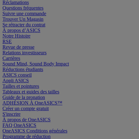
Réclamations
Questions fréquentes
Suivre une commande
Trouver Un Magasin
Se rétracter du contrat
À propos d’ASICS
Notre Histoire
RSE
Revue de presse
Relations investisseurs
Carrières
Sound Mind, Sound Body Impact
Réductions étudiants
ASICS conseil
Appli ASICS
Tailles et pointures
Tableaux et guides des tailles
Guide de la pronation
ADHÉSION À OneASICS™
Créer un compte gratuit
S'inscrire
À propos de OneASICS
FAQ OneASICS
OneASICS Conditions générales
Programme de réduction