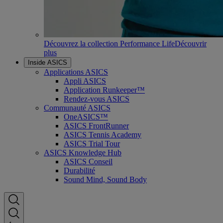
Découvrez la collection Performance Life
Découvrir
plus
Inside ASICS
Applications ASICS
Appli ASICS
Application Runkeeper™
Rendez-vous ASICS
Communauté ASICS
OneASICS™
ASICS FrontRunner
ASICS Tennis Academy
ASICS Trial Tour
ASICS Knowledge Hub
ASICS Conseil
Durabilité
Sound Mind, Sound Body