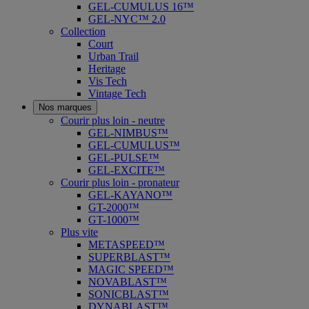
GEL-CUMULUS 16™
GEL-NYC™ 2.0
Collection
Court
Urban Trail
Heritage
Vis Tech
Vintage Tech
Nos marques
Courir plus loin - neutre
GEL-NIMBUS™
GEL-CUMULUS™
GEL-PULSE™
GEL-EXCITE™
Courir plus loin - pronateur
GEL-KAYANO™
GT-2000™
GT-1000™
Plus vite
METASPEED™
SUPERBLAST™
MAGIC SPEED™
NOVABLAST™
SONICBLAST™
DYNABLAST™