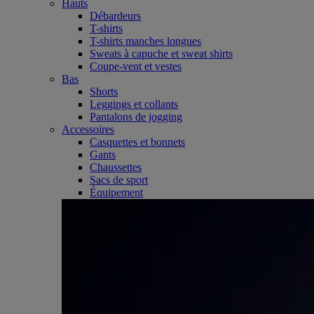
Hauts
Débardeurs
T-shirts
T-shirts manches longues
Sweats à capuche et sweat shirts
Coupe-vent et vestes
Bas
Shorts
Leggings et collants
Pantalons de jogging
Accessoires
Casquettes et bonnets
Gants
Chaussettes
Sacs de sport
Équipement