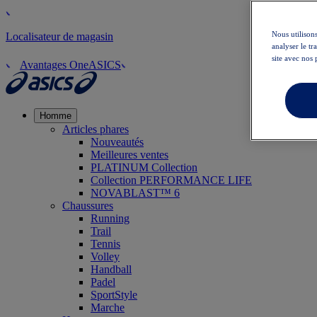
Nous utilisons
Localisateur de magasin
analyser le t
site avec nos 
Avantages OneASICS
Homme
Articles phares
Nouveautés
Meilleures ventes
PLATINUM Collection
Collection PERFORMANCE LIFE
NOVABLAST™ 6
Chaussures
Running
Trail
Tennis
Volley
Handball
Padel
SportStyle
Marche