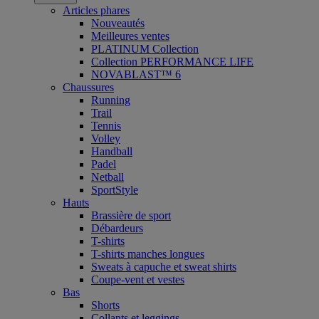
Articles phares
Nouveautés
Meilleures ventes
PLATINUM Collection
Collection PERFORMANCE LIFE
NOVABLAST™ 6
Chaussures
Running
Trail
Tennis
Volley
Handball
Padel
Netball
SportStyle
Hauts
Brassière de sport
Débardeurs
T-shirts
T-shirts manches longues
Sweats à capuche et sweat shirts
Coupe-vent et vestes
Bas
Shorts
Collants et leggings