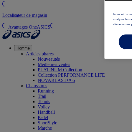
Nous utilisons
Localisateur de magasin
analyser le t
site avec nos 
Avantages OneASICS
Homme
Articles phares
Nouveautés
Meilleures ventes
PLATINUM Collection
Collection PERFORMANCE LIFE
NOVABLAST™ 6
Chaussures
Running
Trail
Tennis
Volley
Handball
Padel
SportStyle
Marche