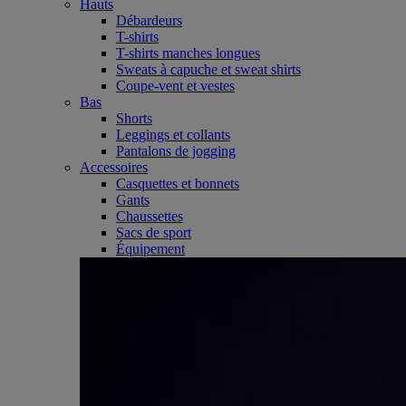
Hauts
Débardeurs
T-shirts
T-shirts manches longues
Sweats à capuche et sweat shirts
Coupe-vent et vestes
Bas
Shorts
Leggings et collants
Pantalons de jogging
Accessoires
Casquettes et bonnets
Gants
Chaussettes
Sacs de sport
Équipement