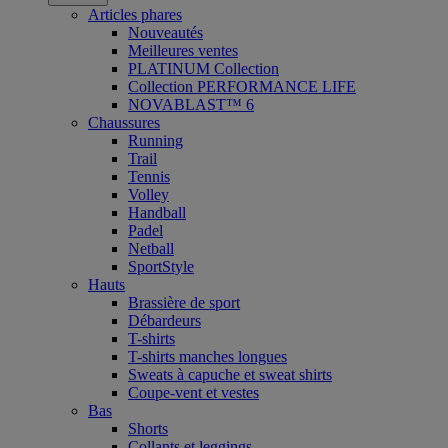
Articles phares
Nouveautés
Meilleures ventes
PLATINUM Collection
Collection PERFORMANCE LIFE
NOVABLAST™ 6
Chaussures
Running
Trail
Tennis
Volley
Handball
Padel
Netball
SportStyle
Hauts
Brassière de sport
Débardeurs
T-shirts
T-shirts manches longues
Sweats à capuche et sweat shirts
Coupe-vent et vestes
Bas
Shorts
Collants et leggings