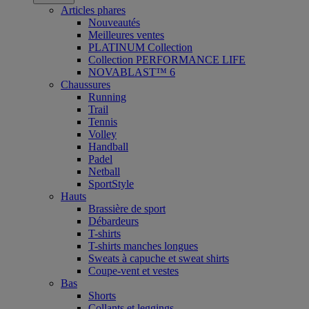
Articles phares
Nouveautés
Meilleures ventes
PLATINUM Collection
Collection PERFORMANCE LIFE
NOVABLAST™ 6
Chaussures
Running
Trail
Tennis
Volley
Handball
Padel
Netball
SportStyle
Hauts
Brassière de sport
Débardeurs
T-shirts
T-shirts manches longues
Sweats à capuche et sweat shirts
Coupe-vent et vestes
Bas
Shorts
Collants et leggings