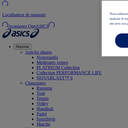
Nous utilisons
Localisateur de magasin
analyser le t
site avec nos 
Avantages OneASICS
Homme
Articles phares
Nouveautés
Meilleures ventes
PLATINUM Collection
Collection PERFORMANCE LIFE
NOVABLAST™ 6
Chaussures
Running
Trail
Tennis
Volley
Handball
Padel
SportStyle
Marche