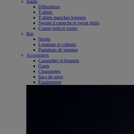
Hauts
Débardeurs
T-shirts
T-shirts manches longues
Sweats à capuche et sweat shirts
Coupe-vent et vestes
Bas
Shorts
Leggings et collants
Pantalons de jogging
Accessoires
Casquettes et bonnets
Gants
Chaussettes
Sacs de sport
Équipement