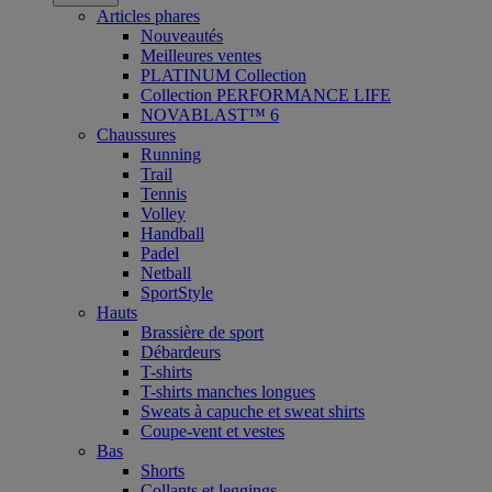
Articles phares
Nouveautés
Meilleures ventes
PLATINUM Collection
Collection PERFORMANCE LIFE
NOVABLAST™ 6
Chaussures
Running
Trail
Tennis
Volley
Handball
Padel
Netball
SportStyle
Hauts
Brassière de sport
Débardeurs
T-shirts
T-shirts manches longues
Sweats à capuche et sweat shirts
Coupe-vent et vestes
Bas
Shorts
Collants et leggings