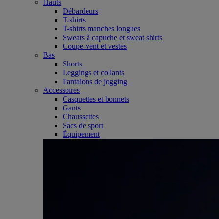
Hauts
Débardeurs
T-shirts
T-shirts manches longues
Sweats à capuche et sweat shirts
Coupe-vent et vestes
Bas
Shorts
Leggings et collants
Pantalons de jogging
Accessoires
Casquettes et bonnets
Gants
Chaussettes
Sacs de sport
Équipement