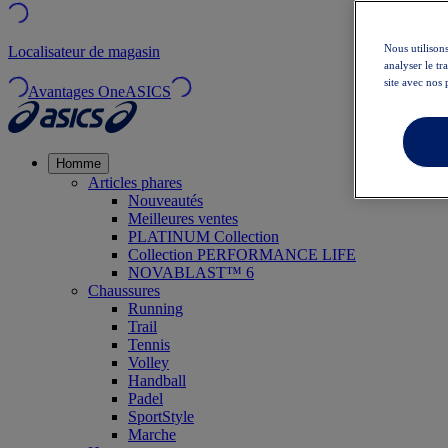
Nous utilisons
Localisateur de magasin
analyser le t
site avec nos 
Avantages OneASICS
Homme
Articles phares
Nouveautés
Meilleures ventes
PLATINUM Collection
Collection PERFORMANCE LIFE
NOVABLAST™ 6
Chaussures
Running
Trail
Tennis
Volley
Handball
Padel
SportStyle
Marche