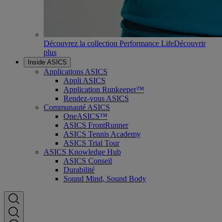
Découvrez la collection Performance Life
Découvrir
plus
Inside ASICS
Applications ASICS
Appli ASICS
Application Runkeeper™
Rendez-vous ASICS
Communauté ASICS
OneASICS™
ASICS FrontRunner
ASICS Tennis Academy
ASICS Trial Tour
ASICS Knowledge Hub
ASICS Conseil
Durabilité
Sound Mind, Sound Body