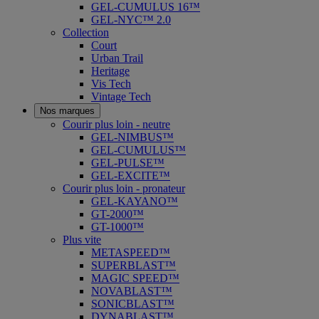
GEL-CUMULUS 16™
GEL-NYC™ 2.0
Collection
Court
Urban Trail
Heritage
Vis Tech
Vintage Tech
Nos marques
Courir plus loin - neutre
GEL-NIMBUS™
GEL-CUMULUS™
GEL-PULSE™
GEL-EXCITE™
Courir plus loin - pronateur
GEL-KAYANO™
GT-2000™
GT-1000™
Plus vite
METASPEED™
SUPERBLAST™
MAGIC SPEED™
NOVABLAST™
SONICBLAST™
DYNABLAST™