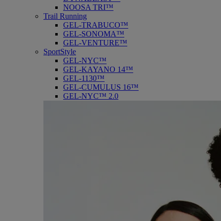
NOOSA TRI™
Trail Running
GEL-TRABUCO™
GEL-SONOMA™
GEL-VENTURE™
SportStyle
GEL-NYC™
GEL-KAYANO 14™
GEL-1130™
GEL-CUMULUS 16™
GEL-NYC™ 2.0