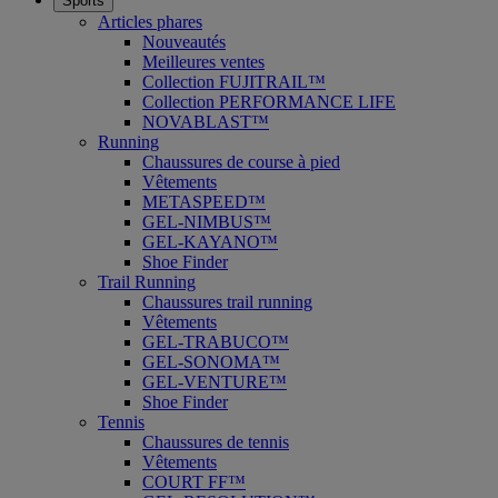
Sports
Articles phares
Nouveautés
Meilleures ventes
Collection FUJITRAIL™
Collection PERFORMANCE LIFE
NOVABLAST™
Running
Chaussures de course à pied
Vêtements
METASPEED™
GEL-NIMBUS™
GEL-KAYANO™
Shoe Finder
Trail Running
Chaussures trail running
Vêtements
GEL-TRABUCO™
GEL-SONOMA™
GEL-VENTURE™
Shoe Finder
Tennis
Chaussures de tennis
Vêtements
COURT FF™