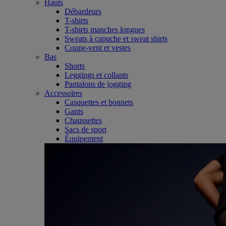
Hauts
Débardeurs
T-shirts
T-shirts manches longues
Sweats à capuche et sweat shirts
Coupe-vent et vestes
Bas
Shorts
Leggings et collants
Pantalons de jogging
Accessoires
Casquettes et bonnets
Gants
Chaussettes
Sacs de sport
Équipement