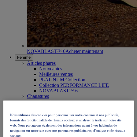
NOVABLAST™ 6
Acheter maintenant
Femme
Articles phares
Nouveautés
Meilleures ventes
PLATINUM Collection
Collection PERFORMANCE LIFE
NOVABLAST™ 6
Chaussures
Running
Trail
Tennis
Nous utilisons des cookies pour personnaliser notre contenu et nos publicités,
Volley
fournir des fonctionnalités de réseaux sociaux et analyser le trafic sur notre site
Handball
web. Nous partageons également des informations quant à vos habitudes de
Padel
navigation sur notre site avec nos partenaires publicitaires, d'analyse et de réseaux
Netball
sociaux.