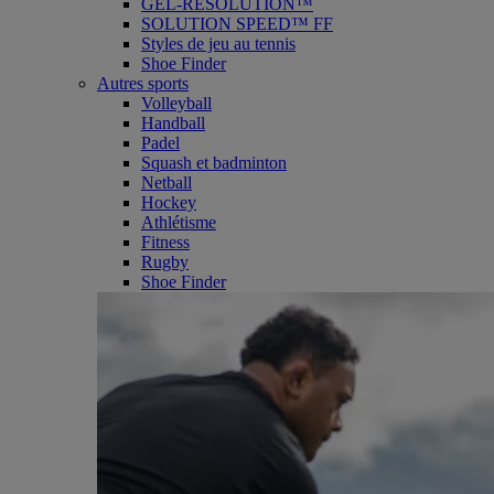
GEL-RESOLUTION™
SOLUTION SPEED™ FF
Styles de jeu au tennis
Shoe Finder
Autres sports
Volleyball
Handball
Padel
Squash et badminton
Netball
Hockey
Athlétisme
Fitness
Rugby
Shoe Finder