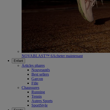
NOVABLAST™ 6
Acheter maintenant
Enfant
Articles phares
Nouveautés
Best sellers
Garçon
Fille
Chaussures
Running
Tennis
Autres Sports
SportStyle