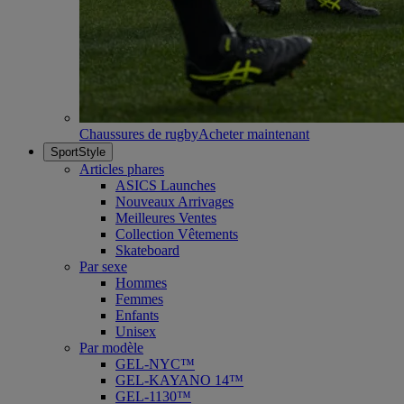
Chaussures de rugby
Acheter maintenant
SportStyle
Articles phares
ASICS Launches
Nouveaux Arrivages
Meilleures Ventes
Collection Vêtements
Skateboard
Par sexe
Hommes
Femmes
Enfants
Unisex
Par modèle
GEL-NYC™
GEL-KAYANO 14™
GEL-1130™