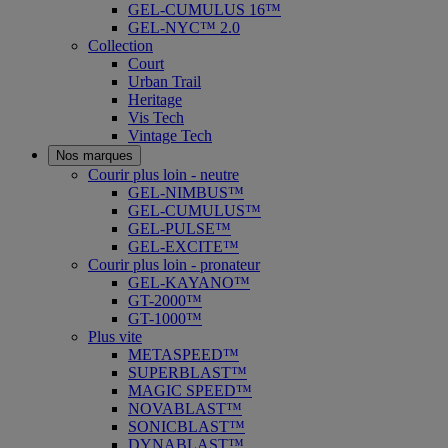
GEL-CUMULUS 16™
GEL-NYC™ 2.0
Collection
Court
Urban Trail
Heritage
Vis Tech
Vintage Tech
Nos marques
Courir plus loin - neutre
GEL-NIMBUS™
GEL-CUMULUS™
GEL-PULSE™
GEL-EXCITE™
Courir plus loin - pronateur
GEL-KAYANO™
GT-2000™
GT-1000™
Plus vite
METASPEED™
SUPERBLAST™
MAGIC SPEED™
NOVABLAST™
SONICBLAST™
DYNABLAST™