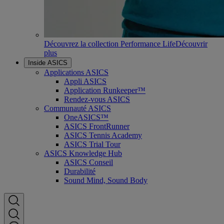
Découvrez la collection Performance Life
Découvrir
plus
Inside ASICS
Applications ASICS
Appli ASICS
Application Runkeeper™
Rendez-vous ASICS
Communauté ASICS
OneASICS™
ASICS FrontRunner
ASICS Tennis Academy
ASICS Trial Tour
ASICS Knowledge Hub
ASICS Conseil
Durabilité
Sound Mind, Sound Body