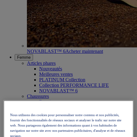
NOVABLAST™ 6
Acheter maintenant
Femme
Articles phares
Nouveautés
Meilleures ventes
PLATINUM Collection
Collection PERFORMANCE LIFE
NOVABLAST™ 6
Chaussures
Running
Trail
Tennis
Nous utilisons des cookies pour personnaliser notre contenu et nos publicités,
Volley
fournir des fonctionnalités de réseaux sociaux et analyser le trafic sur notre site
Handball
web. Nous partageons également des informations quant à vos habitudes de
Padel
navigation sur notre site avec nos partenaires publicitaires, d'analyse et de réseaux
Netball
sociaux.