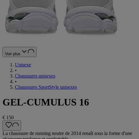
Voir plus
Unisexe
•
Chaussures unisexes
•
Chaussures SportStyle unisexes
GEL-CUMULUS 16
€ 150
La chaussure de running neutre de 2014 renaît sous la forme d'une
chaussure tendance et confortable.