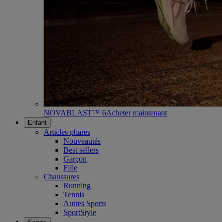
NOVABLAST™ 6
Acheter maintenant
Enfant
Articles phares
Nouveautés
Best sellers
Garçon
Fille
Chaussures
Running
Tennis
Autres Sports
SportStyle