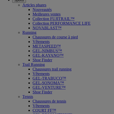
Sports
Articles phares
Nouveautés
Meilleures ventes
Collection FUJITRAIL™
Collection PERFORMANCE LIFE
NOVABLAST™
Running
Chaussures de course à pied
Vêtements
METASPEED™
GEL-NIMBUS™
GEL-KAYANO™
Shoe Finder
Trail Running
Chaussures trail running
Vêtements
GEL-TRABUCO™
GEL-SONOMA™
GEL-VENTURE™
Shoe Finder
Tennis
Chaussures de tennis
Vêtements
COURT FF™