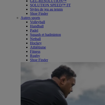
GEL-RESOLUTION™
SOLUTION SPEED™ FF
Styles de jeu au tennis
Shoe Finder
Autres sports
Volleyball
Handball
Padel
Squash et badminton
Netball
Hockey
Athlétisme
Fitness
Rugby
Shoe Finder