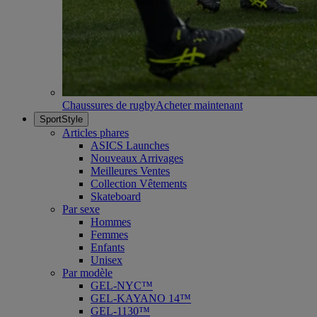
Chaussures de rugby
Acheter maintenant
SportStyle
Articles phares
ASICS Launches
Nouveaux Arrivages
Meilleures Ventes
Collection Vêtements
Skateboard
Par sexe
Hommes
Femmes
Enfants
Unisex
Par modèle
GEL-NYC™
GEL-KAYANO 14™
GEL-1130™