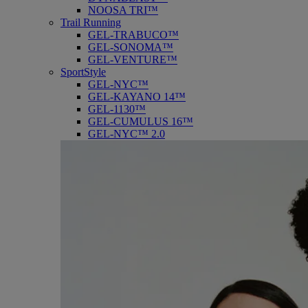
NOOSA TRI™
Trail Running
GEL-TRABUCO™
GEL-SONOMA™
GEL-VENTURE™
SportStyle
GEL-NYC™
GEL-KAYANO 14™
GEL-1130™
GEL-CUMULUS 16™
GEL-NYC™ 2.0