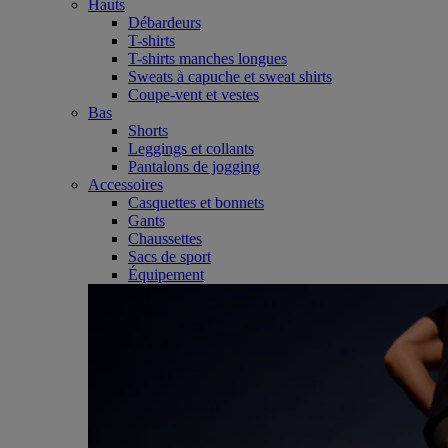
Hauts
Débardeurs
T-shirts
T-shirts manches longues
Sweats à capuche et sweat shirts
Coupe-vent et vestes
Bas
Shorts
Leggings et collants
Pantalons de jogging
Accessoires
Casquettes et bonnets
Gants
Chaussettes
Sacs de sport
Équipement