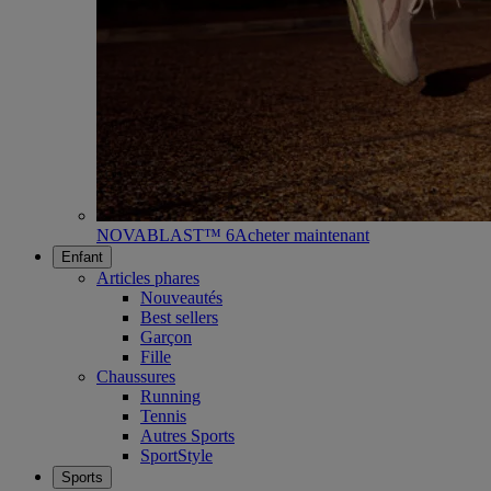
NOVABLAST™ 6
Acheter maintenant
Enfant
Articles phares
Nouveautés
Best sellers
Garçon
Fille
Chaussures
Running
Tennis
Autres Sports
SportStyle
Sports