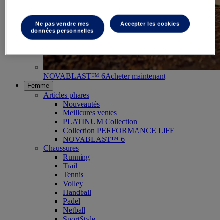
Ne pas vendre mes
Accepter les cookies
données personnelles
NOVABLAST™ 6
Acheter maintenant
Femme
Articles phares
Nouveautés
Meilleures ventes
PLATINUM Collection
Collection PERFORMANCE LIFE
NOVABLAST™ 6
Chaussures
Running
Trail
Tennis
Volley
Handball
Padel
Netball
SportStyle