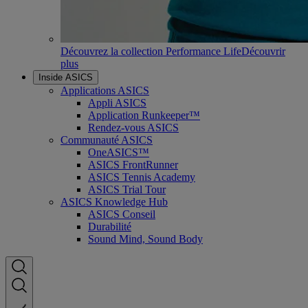
Découvrez la collection Performance Life
Découvrir
plus
Inside ASICS
Applications ASICS
Appli ASICS
Application Runkeeper™
Rendez-vous ASICS
Communauté ASICS
OneASICS™
ASICS FrontRunner
ASICS Tennis Academy
ASICS Trial Tour
ASICS Knowledge Hub
ASICS Conseil
Durabilité
Sound Mind, Sound Body