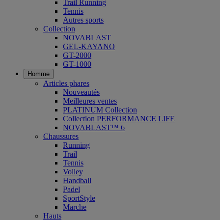
Trail Running
Tennis
Autres sports
Collection
NOVABLAST
GEL-KAYANO
GT-2000
GT-1000
Homme
Articles phares
Nouveautés
Meilleures ventes
PLATINUM Collection
Collection PERFORMANCE LIFE
NOVABLAST™ 6
Chaussures
Running
Trail
Tennis
Volley
Handball
Padel
SportStyle
Marche
Hauts