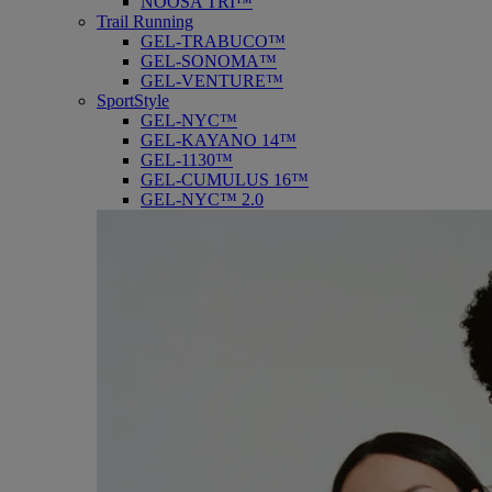
NOOSA TRI™
Trail Running
GEL-TRABUCO™
GEL-SONOMA™
GEL-VENTURE™
SportStyle
GEL-NYC™
GEL-KAYANO 14™
GEL-1130™
GEL-CUMULUS 16™
GEL-NYC™ 2.0