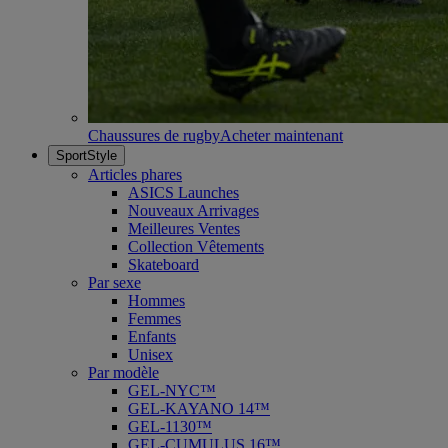
Chaussures de rugby
Acheter maintenant
SportStyle
Articles phares
ASICS Launches
Nouveaux Arrivages
Meilleures Ventes
Collection Vêtements
Skateboard
Par sexe
Hommes
Femmes
Enfants
Unisex
Par modèle
GEL-NYC™
GEL-KAYANO 14™
GEL-1130™
GEL-CUMULUS 16™