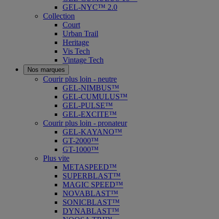
GEL-NYC™ 2.0
Collection
Court
Urban Trail
Heritage
Vis Tech
Vintage Tech
Nos marques
Courir plus loin - neutre
GEL-NIMBUS™
GEL-CUMULUS™
GEL-PULSE™
GEL-EXCITE™
Courir plus loin - pronateur
GEL-KAYANO™
GT-2000™
GT-1000™
Plus vite
METASPEED™
SUPERBLAST™
MAGIC SPEED™
NOVABLAST™
SONICBLAST™
DYNABLAST™