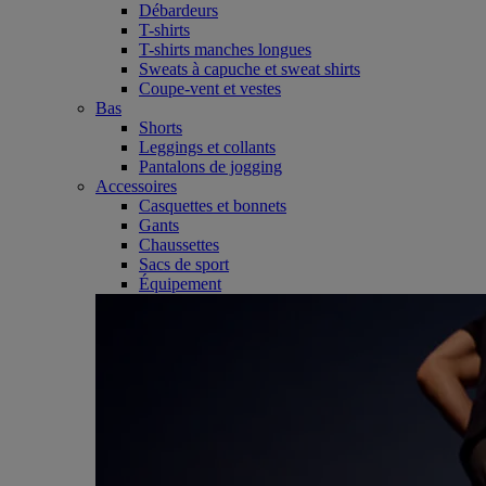
Débardeurs
T-shirts
T-shirts manches longues
Sweats à capuche et sweat shirts
Coupe-vent et vestes
Bas
Shorts
Leggings et collants
Pantalons de jogging
Accessoires
Casquettes et bonnets
Gants
Chaussettes
Sacs de sport
Équipement