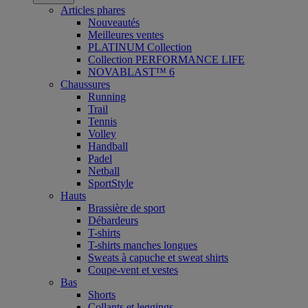
Articles phares
Nouveautés
Meilleures ventes
PLATINUM Collection
Collection PERFORMANCE LIFE
NOVABLAST™ 6
Chaussures
Running
Trail
Tennis
Volley
Handball
Padel
Netball
SportStyle
Hauts
Brassière de sport
Débardeurs
T-shirts
T-shirts manches longues
Sweats à capuche et sweat shirts
Coupe-vent et vestes
Bas
Shorts
Collants et leggings