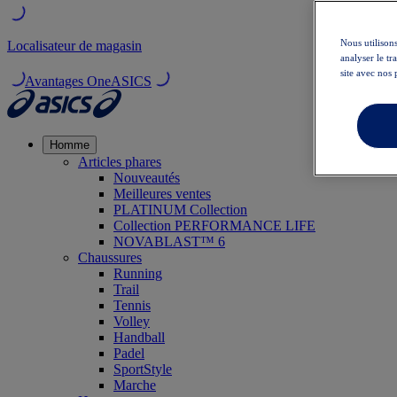
Nous utilisons
Localisateur de magasin
analyser le t
site avec nos 
Avantages OneASICS
Homme
Articles phares
Nouveautés
Meilleures ventes
PLATINUM Collection
Collection PERFORMANCE LIFE
NOVABLAST™ 6
Chaussures
Running
Trail
Tennis
Volley
Handball
Padel
SportStyle
Marche