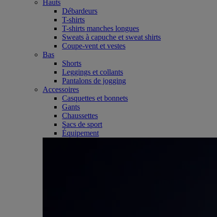
Hauts
Débardeurs
T-shirts
T-shirts manches longues
Sweats à capuche et sweat shirts
Coupe-vent et vestes
Bas
Shorts
Leggings et collants
Pantalons de jogging
Accessoires
Casquettes et bonnets
Gants
Chaussettes
Sacs de sport
Équipement