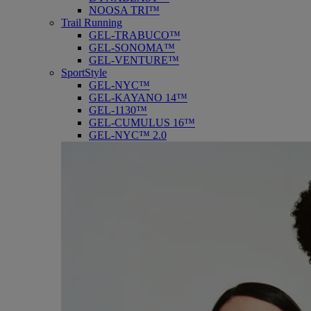
NOOSA TRI™
Trail Running
GEL-TRABUCO™
GEL-SONOMA™
GEL-VENTURE™
SportStyle
GEL-NYC™
GEL-KAYANO 14™
GEL-1130™
GEL-CUMULUS 16™
GEL-NYC™ 2.0