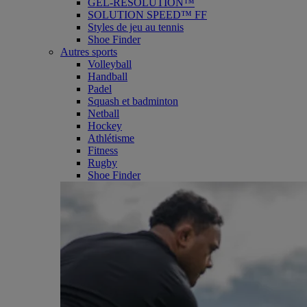
GEL-RESOLUTION™
SOLUTION SPEED™ FF
Styles de jeu au tennis
Shoe Finder
Autres sports
Volleyball
Handball
Padel
Squash et badminton
Netball
Hockey
Athlétisme
Fitness
Rugby
Shoe Finder