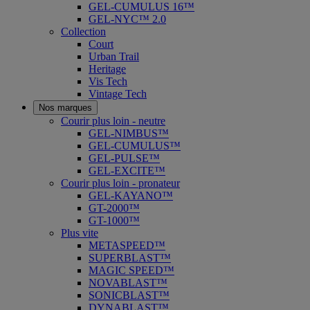
GEL-CUMULUS 16™
GEL-NYC™ 2.0
Collection
Court
Urban Trail
Heritage
Vis Tech
Vintage Tech
Nos marques
Courir plus loin - neutre
GEL-NIMBUS™
GEL-CUMULUS™
GEL-PULSE™
GEL-EXCITE™
Courir plus loin - pronateur
GEL-KAYANO™
GT-2000™
GT-1000™
Plus vite
METASPEED™
SUPERBLAST™
MAGIC SPEED™
NOVABLAST™
SONICBLAST™
DYNABLAST™