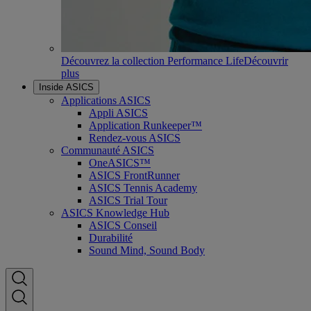
Découvrez la collection Performance Life
Découvrir
plus
Inside ASICS
Applications ASICS
Appli ASICS
Application Runkeeper™
Rendez-vous ASICS
Communauté ASICS
OneASICS™
ASICS FrontRunner
ASICS Tennis Academy
ASICS Trial Tour
ASICS Knowledge Hub
ASICS Conseil
Durabilité
Sound Mind, Sound Body