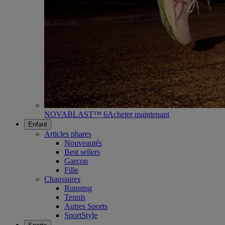
NOVABLAST™ 6
Acheter maintenant
Enfant
Articles phares
Nouveautés
Best sellers
Garçon
Fille
Chaussures
Running
Tennis
Autres Sports
SportStyle