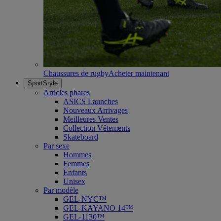
Chaussures de rugby
Acheter maintenant
SportStyle
Articles phares
ASICS Launches
Nouveaux Arrivages
Meilleures Ventes
Collection Vêtements
Skateboard
Par sexe
Hommes
Femmes
Enfants
Unisex
Par modèle
GEL-NYC™
GEL-KAYANO 14™
GEL-1130™