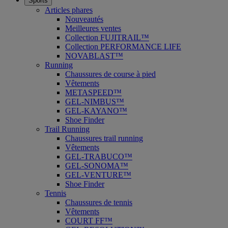
Sports
Articles phares
Nouveautés
Meilleures ventes
Collection FUJITRAIL™
Collection PERFORMANCE LIFE
NOVABLAST™
Running
Chaussures de course à pied
Vêtements
METASPEED™
GEL-NIMBUS™
GEL-KAYANO™
Shoe Finder
Trail Running
Chaussures trail running
Vêtements
GEL-TRABUCO™
GEL-SONOMA™
GEL-VENTURE™
Shoe Finder
Tennis
Chaussures de tennis
Vêtements
COURT FF™