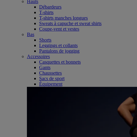
Hauts
Débardeurs
T-shirts
T-shirts manches longues
Sweats à capuche et sweat shirts
Coupe-vent et vestes
Bas
Shorts
Leggings et collants
Pantalons de jogging
Accessoires
Casquettes et bonnets
Gants
Chaussettes
Sacs de sport
Équipement