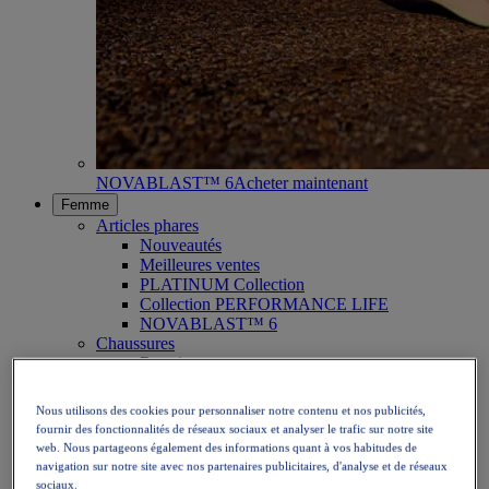
NOVABLAST™ 6
Acheter maintenant
Femme
Articles phares
Nouveautés
Meilleures ventes
PLATINUM Collection
Collection PERFORMANCE LIFE
NOVABLAST™ 6
Chaussures
Running
Trail
Tennis
Nous utilisons des cookies pour personnaliser notre contenu et nos publicités,
Volley
fournir des fonctionnalités de réseaux sociaux et analyser le trafic sur notre site
Handball
web. Nous partageons également des informations quant à vos habitudes de
Padel
navigation sur notre site avec nos partenaires publicitaires, d'analyse et de réseaux
Netball
sociaux.