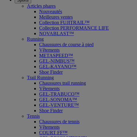
Sports
Articles phares
Nouveautés
Meilleures ventes
Collection FUJITRAIL™
Collection PERFORMANCE LIFE
NOVABLAST™
Running
Chaussures de course à pied
Vêtements
METASPEED™
GEL-NIMBUS™
GEL-KAYANO™
Shoe Finder
Trail Running
Chaussures trail running
Vêtements
GEL-TRABUCO™
GEL-SONOMA™
GEL-VENTURE™
Shoe Finder
Tennis
Chaussures de tennis
Vêtements
COURT FF™