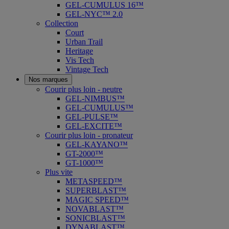
GEL-CUMULUS 16™
GEL-NYC™ 2.0
Collection
Court
Urban Trail
Heritage
Vis Tech
Vintage Tech
Nos marques
Courir plus loin - neutre
GEL-NIMBUS™
GEL-CUMULUS™
GEL-PULSE™
GEL-EXCITE™
Courir plus loin - pronateur
GEL-KAYANO™
GT-2000™
GT-1000™
Plus vite
METASPEED™
SUPERBLAST™
MAGIC SPEED™
NOVABLAST™
SONICBLAST™
DYNABLAST™