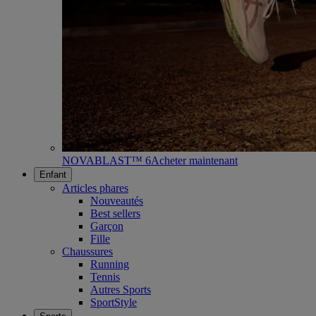
NOVABLAST™ 6
Acheter maintenant
Enfant
Articles phares
Nouveautés
Best sellers
Garçon
Fille
Chaussures
Running
Tennis
Autres Sports
SportStyle