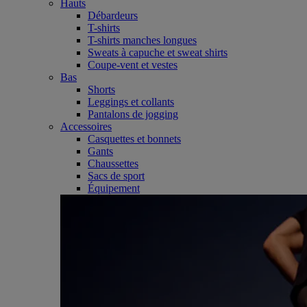
Hauts
Débardeurs
T-shirts
T-shirts manches longues
Sweats à capuche et sweat shirts
Coupe-vent et vestes
Bas
Shorts
Leggings et collants
Pantalons de jogging
Accessoires
Casquettes et bonnets
Gants
Chaussettes
Sacs de sport
Équipement