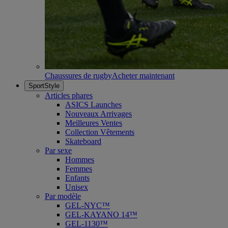
Chaussures de rugby
Acheter maintenant
SportStyle
Articles phares
ASICS Launches
Nouveaux Arrivages
Meilleures Ventes
Collection Vêtements
Skateboard
Par sexe
Hommes
Femmes
Enfants
Unisex
Par modèle
GEL-NYC™
GEL-KAYANO 14™
GEL-1130™