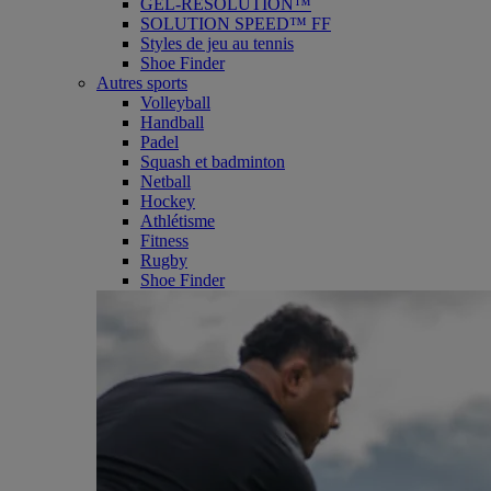
GEL-RESOLUTION™
SOLUTION SPEED™ FF
Styles de jeu au tennis
Shoe Finder
Autres sports
Volleyball
Handball
Padel
Squash et badminton
Netball
Hockey
Athlétisme
Fitness
Rugby
Shoe Finder