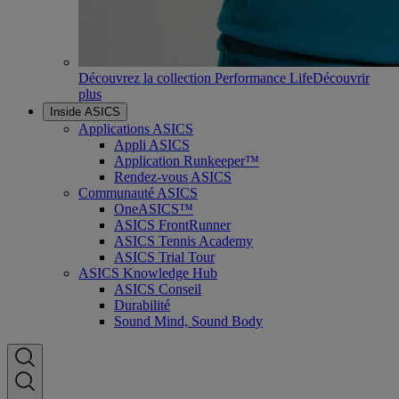
Découvrez la collection Performance Life
Découvrir
plus
Inside ASICS
Applications ASICS
Appli ASICS
Application Runkeeper™
Rendez-vous ASICS
Communauté ASICS
OneASICS™
ASICS FrontRunner
ASICS Tennis Academy
ASICS Trial Tour
ASICS Knowledge Hub
ASICS Conseil
Durabilité
Sound Mind, Sound Body