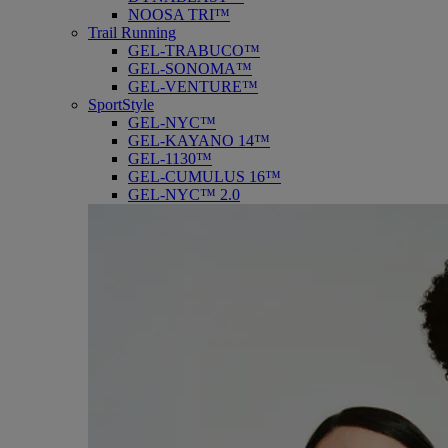
NOOSA TRI™
Trail Running
GEL-TRABUCO™
GEL-SONOMA™
GEL-VENTURE™
SportStyle
GEL-NYC™
GEL-KAYANO 14™
GEL-1130™
GEL-CUMULUS 16™
GEL-NYC™ 2.0