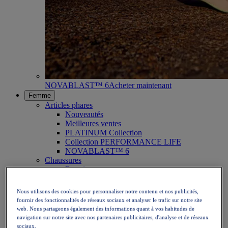
NOVABLAST™ 6
Acheter maintenant
Femme
Articles phares
Nouveautés
Meilleures ventes
PLATINUM Collection
Collection PERFORMANCE LIFE
NOVABLAST™ 6
Chaussures
Running
Trail
Tennis
Nous utilisons des cookies pour personnaliser notre contenu et nos publicités,
Volley
fournir des fonctionnalités de réseaux sociaux et analyser le trafic sur notre site
Handball
web. Nous partageons également des informations quant à vos habitudes de
Padel
navigation sur notre site avec nos partenaires publicitaires, d'analyse et de réseaux
Netball
sociaux.