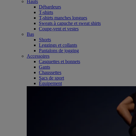
Hauts
Débardeurs
T-shirts
T-shirts manches longues
Sweats à capuche et sweat shirts
Coupe-vent et vestes
Bas
Shorts
Leggings et collants
Pantalons de jogging
Accessoires
Casquettes et bonnets
Gants
Chaussettes
Sacs de sport
Équipement