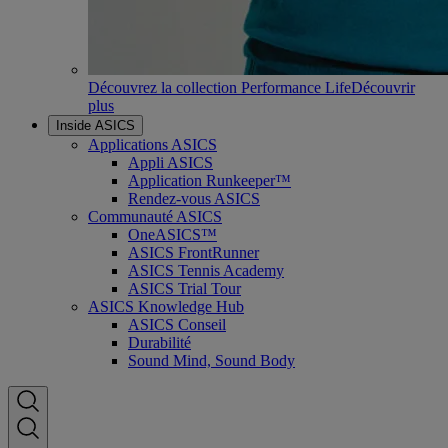
Découvrez la collection Performance Life
Découvrir
plus
Inside ASICS
Applications ASICS
Appli ASICS
Application Runkeeper™
Rendez-vous ASICS
Communauté ASICS
OneASICS™
ASICS FrontRunner
ASICS Tennis Academy
ASICS Trial Tour
ASICS Knowledge Hub
ASICS Conseil
Durabilité
Sound Mind, Sound Body