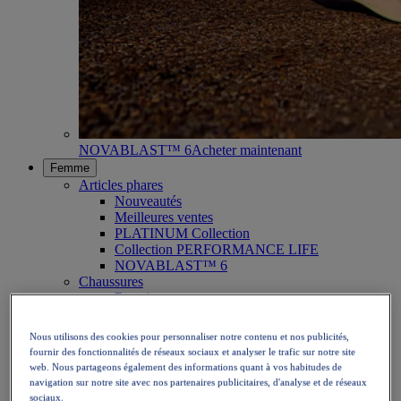
NOVABLAST™ 6
Acheter maintenant
Femme
Articles phares
Nouveautés
Meilleures ventes
PLATINUM Collection
Collection PERFORMANCE LIFE
NOVABLAST™ 6
Chaussures
Running
Trail
Tennis
Nous utilisons des cookies pour personnaliser notre contenu et nos publicités,
Volley
fournir des fonctionnalités de réseaux sociaux et analyser le trafic sur notre site
Handball
web. Nous partageons également des informations quant à vos habitudes de
Padel
navigation sur notre site avec nos partenaires publicitaires, d'analyse et de réseaux
Netball
sociaux.