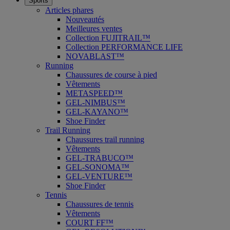
Sports
Articles phares
Nouveautés
Meilleures ventes
Collection FUJITRAIL™
Collection PERFORMANCE LIFE
NOVABLAST™
Running
Chaussures de course à pied
Vêtements
METASPEED™
GEL-NIMBUS™
GEL-KAYANO™
Shoe Finder
Trail Running
Chaussures trail running
Vêtements
GEL-TRABUCO™
GEL-SONOMA™
GEL-VENTURE™
Shoe Finder
Tennis
Chaussures de tennis
Vêtements
COURT FF™