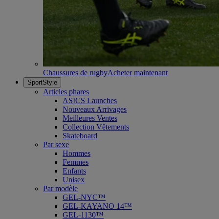
Chaussures de rugby
Acheter maintenant
SportStyle
Articles phares
ASICS Launches
Nouveaux Arrivages
Meilleures Ventes
Collection Vêtements
Skateboard
Par sexe
Hommes
Femmes
Enfants
Unisex
Par modèle
GEL-NYC™
GEL-KAYANO 14™
GEL-1130™