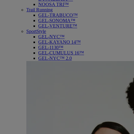
NOOSA TRI™
Trail Running
GEL-TRABUCO™
GEL-SONOMA™
GEL-VENTURE™
SportStyle
GEL-NYC™
GEL-KAYANO 14™
GEL-1130™
GEL-CUMULUS 16™
GEL-NYC™ 2.0