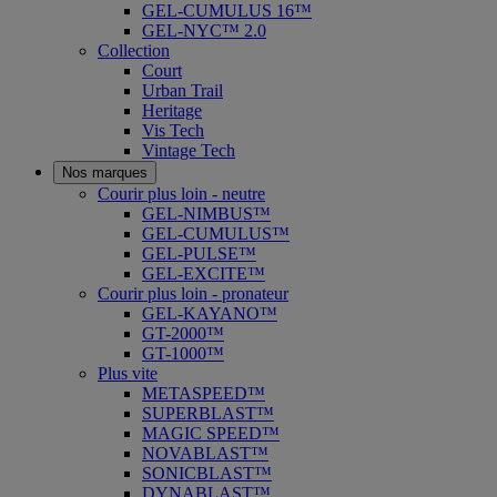
GEL-CUMULUS 16™
GEL-NYC™ 2.0
Collection
Court
Urban Trail
Heritage
Vis Tech
Vintage Tech
Nos marques
Courir plus loin - neutre
GEL-NIMBUS™
GEL-CUMULUS™
GEL-PULSE™
GEL-EXCITE™
Courir plus loin - pronateur
GEL-KAYANO™
GT-2000™
GT-1000™
Plus vite
METASPEED™
SUPERBLAST™
MAGIC SPEED™
NOVABLAST™
SONICBLAST™
DYNABLAST™