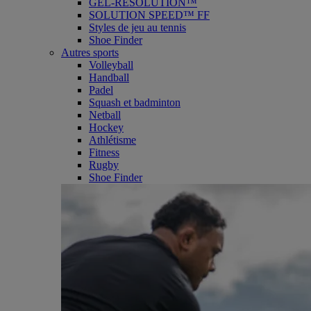
GEL-RESOLUTION™
SOLUTION SPEED™ FF
Styles de jeu au tennis
Shoe Finder
Autres sports
Volleyball
Handball
Padel
Squash et badminton
Netball
Hockey
Athlétisme
Fitness
Rugby
Shoe Finder