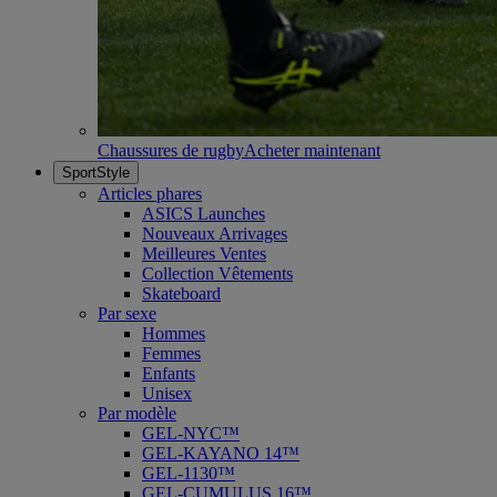
Chaussures de rugby
Acheter maintenant
SportStyle
Articles phares
ASICS Launches
Nouveaux Arrivages
Meilleures Ventes
Collection Vêtements
Skateboard
Par sexe
Hommes
Femmes
Enfants
Unisex
Par modèle
GEL-NYC™
GEL-KAYANO 14™
GEL-1130™
GEL-CUMULUS 16™