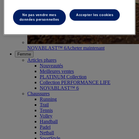
Ne pas vendre mes
Accepter les cookies
données personnelles
NOVABLAST™ 6
Acheter maintenant
Femme
Articles phares
Nouveautés
Meilleures ventes
PLATINUM Collection
Collection PERFORMANCE LIFE
NOVABLAST™ 6
Chaussures
Running
Trail
Tennis
Volley
Handball
Padel
Netball
SportStyle