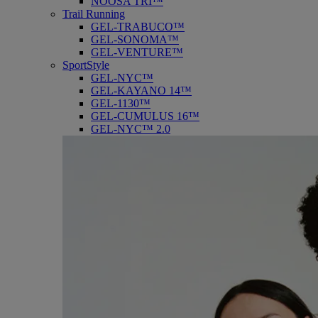
NOOSA TRI™
Trail Running
GEL-TRABUCO™
GEL-SONOMA™
GEL-VENTURE™
SportStyle
GEL-NYC™
GEL-KAYANO 14™
GEL-1130™
GEL-CUMULUS 16™
GEL-NYC™ 2.0