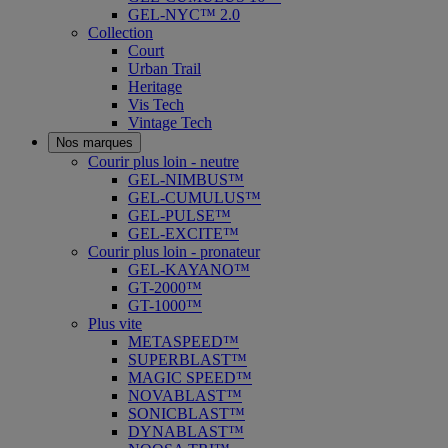
GEL-NYC™ 2.0
Collection
Court
Urban Trail
Heritage
Vis Tech
Vintage Tech
Nos marques
Courir plus loin - neutre
GEL-NIMBUS™
GEL-CUMULUS™
GEL-PULSE™
GEL-EXCITE™
Courir plus loin - pronateur
GEL-KAYANO™
GT-2000™
GT-1000™
Plus vite
METASPEED™
SUPERBLAST™
MAGIC SPEED™
NOVABLAST™
SONICBLAST™
DYNABLAST™