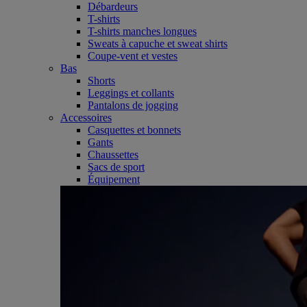
Débardeurs
T-shirts
T-shirts manches longues
Sweats à capuche et sweat shirts
Coupe-vent et vestes
Bas
Shorts
Leggings et collants
Pantalons de jogging
Accessoires
Casquettes et bonnets
Gants
Chaussettes
Sacs de sport
Équipement