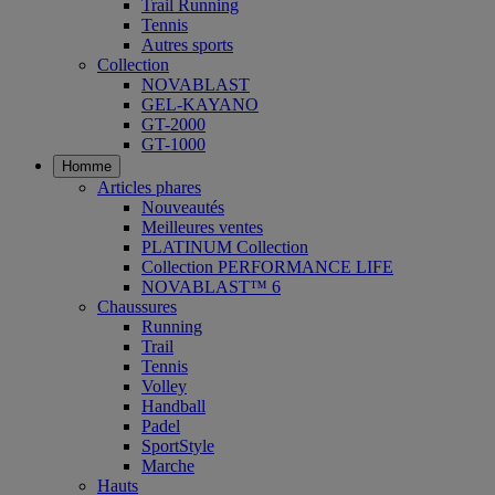
Trail Running
Tennis
Autres sports
Collection
NOVABLAST
GEL-KAYANO
GT-2000
GT-1000
Homme
Articles phares
Nouveautés
Meilleures ventes
PLATINUM Collection
Collection PERFORMANCE LIFE
NOVABLAST™ 6
Chaussures
Running
Trail
Tennis
Volley
Handball
Padel
SportStyle
Marche
Hauts