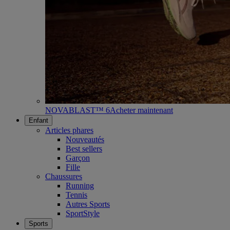
NOVABLAST™ 6
Acheter maintenant
Enfant
Articles phares
Nouveautés
Best sellers
Garçon
Fille
Chaussures
Running
Tennis
Autres Sports
SportStyle
Sports