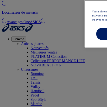
Nous utilisons
Localisateur de magasin
analyser le t
site avec nos 
Avantages OneASICS
Homme
Articles phares
Nouveautés
Meilleures ventes
PLATINUM Collection
Collection PERFORMANCE LIFE
NOVABLAST™ 6
Chaussures
Running
Trail
Tennis
Volley
Handball
Padel
SportStyle
Marche