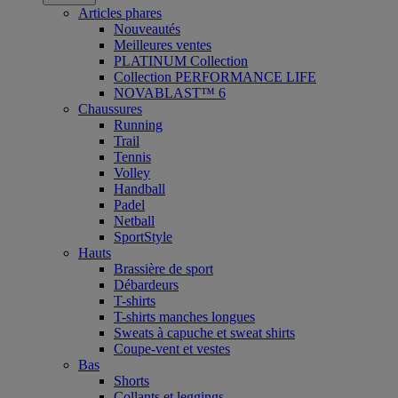
Articles phares
Nouveautés
Meilleures ventes
PLATINUM Collection
Collection PERFORMANCE LIFE
NOVABLAST™ 6
Chaussures
Running
Trail
Tennis
Volley
Handball
Padel
Netball
SportStyle
Hauts
Brassière de sport
Débardeurs
T-shirts
T-shirts manches longues
Sweats à capuche et sweat shirts
Coupe-vent et vestes
Bas
Shorts
Collants et leggings