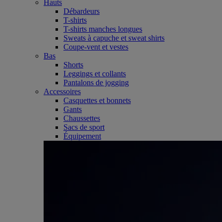
Hauts
Débardeurs
T-shirts
T-shirts manches longues
Sweats à capuche et sweat shirts
Coupe-vent et vestes
Bas
Shorts
Leggings et collants
Pantalons de jogging
Accessoires
Casquettes et bonnets
Gants
Chaussettes
Sacs de sport
Équipement