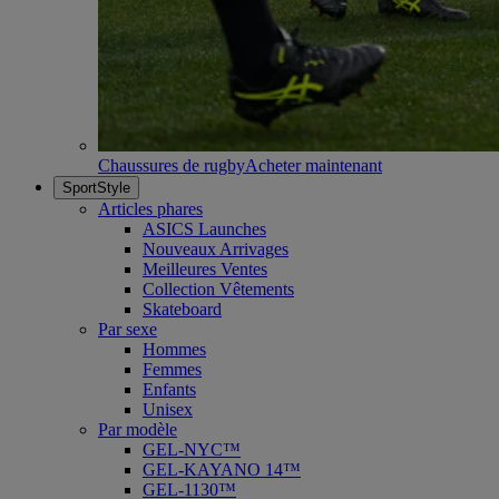
Chaussures de rugby
Acheter maintenant
SportStyle
Articles phares
ASICS Launches
Nouveaux Arrivages
Meilleures Ventes
Collection Vêtements
Skateboard
Par sexe
Hommes
Femmes
Enfants
Unisex
Par modèle
GEL-NYC™
GEL-KAYANO 14™
GEL-1130™