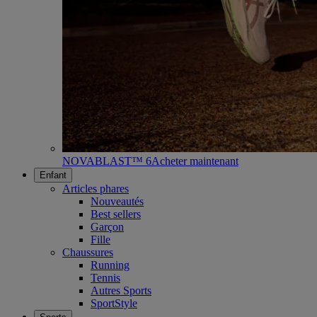
NOVABLAST™ 6
Acheter maintenant
Enfant
Articles phares
Nouveautés
Best sellers
Garçon
Fille
Chaussures
Running
Tennis
Autres Sports
SportStyle