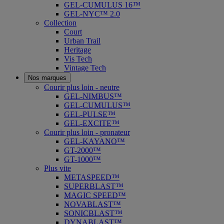
GEL-CUMULUS 16™
GEL-NYC™ 2.0
Collection
Court
Urban Trail
Heritage
Vis Tech
Vintage Tech
Nos marques
Courir plus loin - neutre
GEL-NIMBUS™
GEL-CUMULUS™
GEL-PULSE™
GEL-EXCITE™
Courir plus loin - pronateur
GEL-KAYANO™
GT-2000™
GT-1000™
Plus vite
METASPEED™
SUPERBLAST™
MAGIC SPEED™
NOVABLAST™
SONICBLAST™
DYNABLAST™