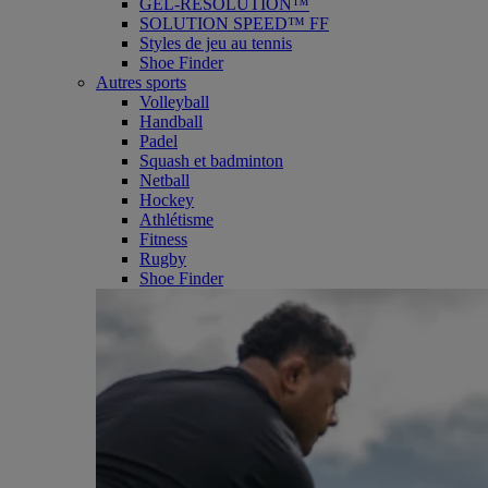
GEL-RESOLUTION™
SOLUTION SPEED™ FF
Styles de jeu au tennis
Shoe Finder
Autres sports
Volleyball
Handball
Padel
Squash et badminton
Netball
Hockey
Athlétisme
Fitness
Rugby
Shoe Finder