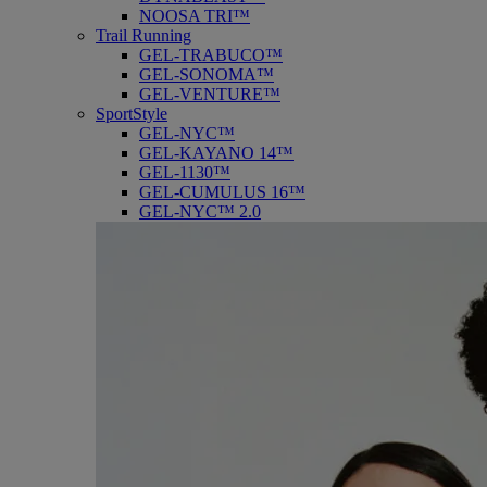
NOOSA TRI™
Trail Running
GEL-TRABUCO™
GEL-SONOMA™
GEL-VENTURE™
SportStyle
GEL-NYC™
GEL-KAYANO 14™
GEL-1130™
GEL-CUMULUS 16™
GEL-NYC™ 2.0