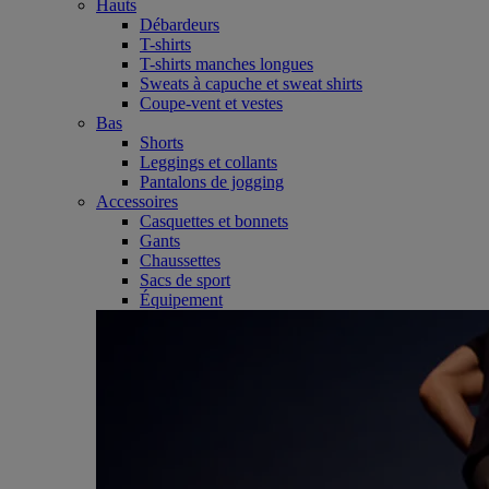
Hauts
Débardeurs
T-shirts
T-shirts manches longues
Sweats à capuche et sweat shirts
Coupe-vent et vestes
Bas
Shorts
Leggings et collants
Pantalons de jogging
Accessoires
Casquettes et bonnets
Gants
Chaussettes
Sacs de sport
Équipement