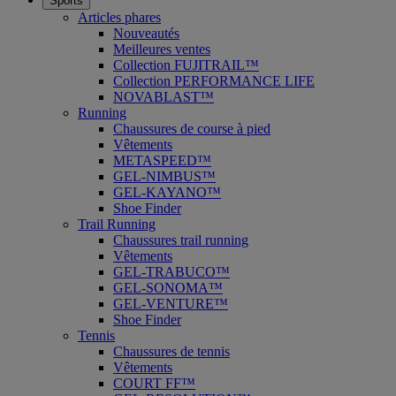
Sports
Articles phares
Nouveautés
Meilleures ventes
Collection FUJITRAIL™
Collection PERFORMANCE LIFE
NOVABLAST™
Running
Chaussures de course à pied
Vêtements
METASPEED™
GEL-NIMBUS™
GEL-KAYANO™
Shoe Finder
Trail Running
Chaussures trail running
Vêtements
GEL-TRABUCO™
GEL-SONOMA™
GEL-VENTURE™
Shoe Finder
Tennis
Chaussures de tennis
Vêtements
COURT FF™