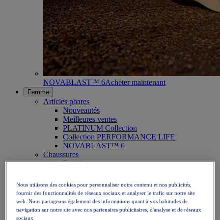
NOVABLAST™ 6
Acheter maintenant
Femme
Articles phares
Nouveautés
Meilleures ventes
PLATINUM Collection
Collection PERFORMANCE LIFE
NOVABLAST™ 6
Chaussures
Running
Trail
Tennis
Nous utilisons des cookies pour personnaliser notre contenu et nos publicités,
Volley
fournir des fonctionnalités de réseaux sociaux et analyser le trafic sur notre site
Handball
web. Nous partageons également des informations quant à vos habitudes de
Padel
navigation sur notre site avec nos partenaires publicitaires, d'analyse et de réseaux
Netball
sociaux.