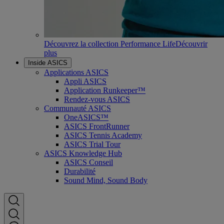
Découvrez la collection Performance Life
Découvrir
plus
Inside ASICS
Applications ASICS
Appli ASICS
Application Runkeeper™
Rendez-vous ASICS
Communauté ASICS
OneASICS™
ASICS FrontRunner
ASICS Tennis Academy
ASICS Trial Tour
ASICS Knowledge Hub
ASICS Conseil
Durabilité
Sound Mind, Sound Body