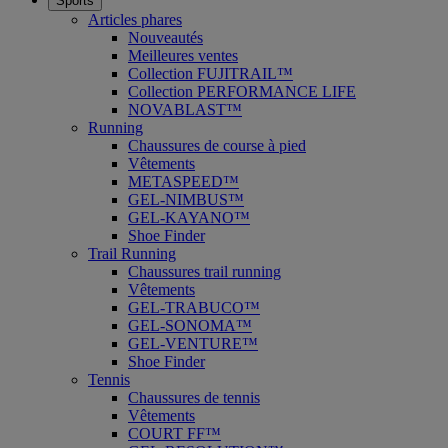
Sports
Articles phares
Nouveautés
Meilleures ventes
Collection FUJITRAIL™
Collection PERFORMANCE LIFE
NOVABLAST™
Running
Chaussures de course à pied
Vêtements
METASPEED™
GEL-NIMBUS™
GEL-KAYANO™
Shoe Finder
Trail Running
Chaussures trail running
Vêtements
GEL-TRABUCO™
GEL-SONOMA™
GEL-VENTURE™
Shoe Finder
Tennis
Chaussures de tennis
Vêtements
COURT FF™