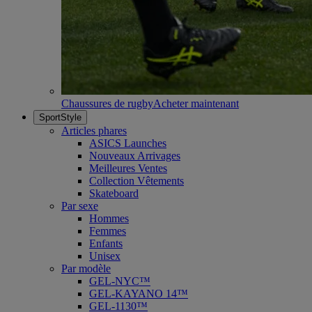
Chaussures de rugby
Acheter maintenant
SportStyle
Articles phares
ASICS Launches
Nouveaux Arrivages
Meilleures Ventes
Collection Vêtements
Skateboard
Par sexe
Hommes
Femmes
Enfants
Unisex
Par modèle
GEL-NYC™
GEL-KAYANO 14™
GEL-1130™