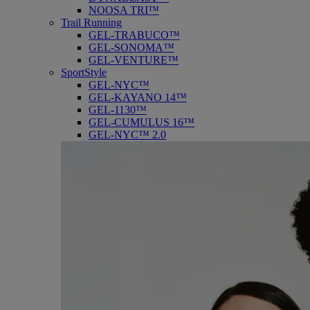
NOOSA TRI™
Trail Running
GEL-TRABUCO™
GEL-SONOMA™
GEL-VENTURE™
SportStyle
GEL-NYC™
GEL-KAYANO 14™
GEL-1130™
GEL-CUMULUS 16™
GEL-NYC™ 2.0