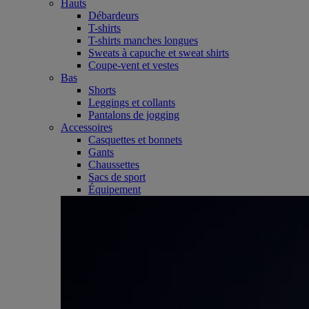
Hauts
Débardeurs
T-shirts
T-shirts manches longues
Sweats à capuche et sweat shirts
Coupe-vent et vestes
Bas
Shorts
Leggings et collants
Pantalons de jogging
Accessoires
Casquettes et bonnets
Gants
Chaussettes
Sacs de sport
Équipement