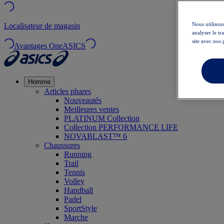
Nous utilisons
Localisateur de magasin
analyser le t
site avec nos 
Avantages OneASICS
Homme
Articles phares
Nouveautés
Meilleures ventes
PLATINUM Collection
Collection PERFORMANCE LIFE
NOVABLAST™ 6
Chaussures
Running
Trail
Tennis
Volley
Handball
Padel
SportStyle
Marche