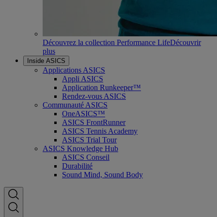
Découvrez la collection Performance Life
Découvrir
plus
Inside ASICS
Applications ASICS
Appli ASICS
Application Runkeeper™
Rendez-vous ASICS
Communauté ASICS
OneASICS™
ASICS FrontRunner
ASICS Tennis Academy
ASICS Trial Tour
ASICS Knowledge Hub
ASICS Conseil
Durabilité
Sound Mind, Sound Body