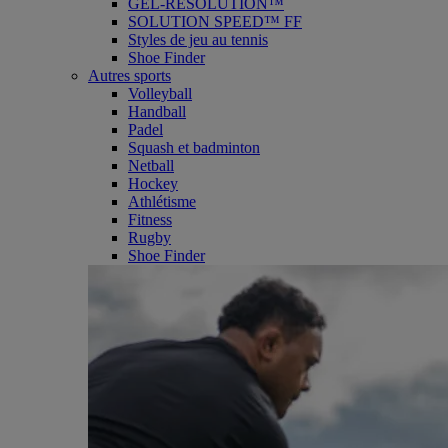
GEL-RESOLUTION™
SOLUTION SPEED™ FF
Styles de jeu au tennis
Shoe Finder
Autres sports
Volleyball
Handball
Padel
Squash et badminton
Netball
Hockey
Athlétisme
Fitness
Rugby
Shoe Finder