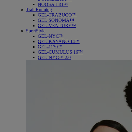
NOOSA TRI™
Trail Running
GEL-TRABUCO™
GEL-SONOMA™
GEL-VENTURE™
SportStyle
GEL-NYC™
GEL-KAYANO 14™
GEL-1130™
GEL-CUMULUS 16™
GEL-NYC™ 2.0