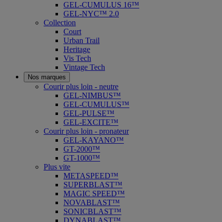
GEL-CUMULUS 16™
GEL-NYC™ 2.0
Collection
Court
Urban Trail
Heritage
Vis Tech
Vintage Tech
Nos marques
Courir plus loin - neutre
GEL-NIMBUS™
GEL-CUMULUS™
GEL-PULSE™
GEL-EXCITE™
Courir plus loin - pronateur
GEL-KAYANO™
GT-2000™
GT-1000™
Plus vite
METASPEED™
SUPERBLAST™
MAGIC SPEED™
NOVABLAST™
SONICBLAST™
DYNABLAST™