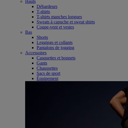
Hauts
Débardeurs
T-shirts
T-shirts manches longues
Sweats à capuche et sweat shirts
Coupe-vent et vestes
Bas
Shorts
Leggings et collants
Pantalons de jogging
Accessoires
Casquettes et bonnets
Gants
Chaussettes
Sacs de sport
Équipement