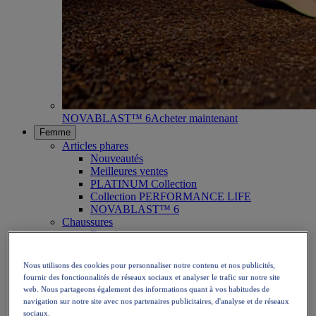
NOVABLAST™ 6
Acheter maintenant
Femme
Articles phares
Nouveautés
Meilleures ventes
PLATINUM Collection
Collection PERFORMANCE LIFE
NOVABLAST™ 6
Chaussures
Running
Trail
Tennis
Nous utilisons des cookies pour personnaliser notre contenu et nos publicités,
Volley
fournir des fonctionnalités de réseaux sociaux et analyser le trafic sur notre site
Handball
web. Nous partageons également des informations quant à vos habitudes de
Padel
navigation sur notre site avec nos partenaires publicitaires, d'analyse et de réseaux
Netball
sociaux.