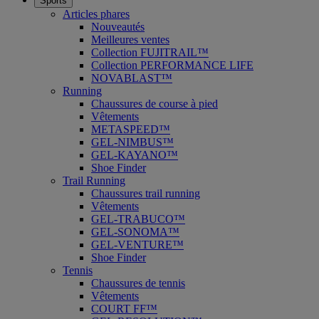
Sports
Articles phares
Nouveautés
Meilleures ventes
Collection FUJITRAIL™
Collection PERFORMANCE LIFE
NOVABLAST™
Running
Chaussures de course à pied
Vêtements
METASPEED™
GEL-NIMBUS™
GEL-KAYANO™
Shoe Finder
Trail Running
Chaussures trail running
Vêtements
GEL-TRABUCO™
GEL-SONOMA™
GEL-VENTURE™
Shoe Finder
Tennis
Chaussures de tennis
Vêtements
COURT FF™