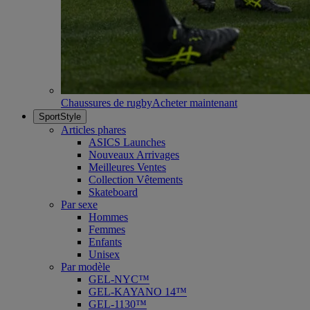
Chaussures de rugby
Acheter maintenant
SportStyle
Articles phares
ASICS Launches
Nouveaux Arrivages
Meilleures Ventes
Collection Vêtements
Skateboard
Par sexe
Hommes
Femmes
Enfants
Unisex
Par modèle
GEL-NYC™
GEL-KAYANO 14™
GEL-1130™