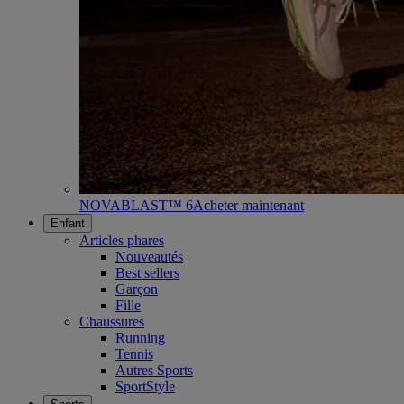
NOVABLAST™ 6
Acheter maintenant
Enfant
Articles phares
Nouveautés
Best sellers
Garçon
Fille
Chaussures
Running
Tennis
Autres Sports
SportStyle