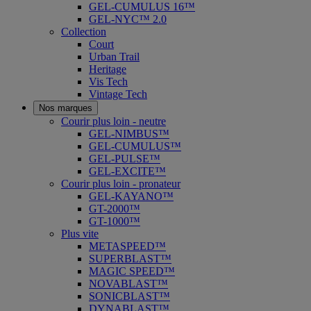
GEL-CUMULUS 16™
GEL-NYC™ 2.0
Collection
Court
Urban Trail
Heritage
Vis Tech
Vintage Tech
Nos marques
Courir plus loin - neutre
GEL-NIMBUS™
GEL-CUMULUS™
GEL-PULSE™
GEL-EXCITE™
Courir plus loin - pronateur
GEL-KAYANO™
GT-2000™
GT-1000™
Plus vite
METASPEED™
SUPERBLAST™
MAGIC SPEED™
NOVABLAST™
SONICBLAST™
DYNABLAST™