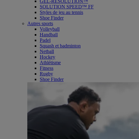
GEL-RESOLUTION™
SOLUTION SPEED™ FF
Styles de jeu au tennis
Shoe Finder
Autres sports
Volleyball
Handball
Padel
Squash et badminton
Netball
Hockey
Athlétisme
Fitness
Rugby
Shoe Finder