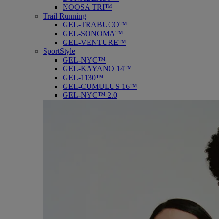
NOOSA TRI™
Trail Running
GEL-TRABUCO™
GEL-SONOMA™
GEL-VENTURE™
SportStyle
GEL-NYC™
GEL-KAYANO 14™
GEL-1130™
GEL-CUMULUS 16™
GEL-NYC™ 2.0