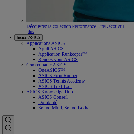
Découvrez la collection Performance Life
Découvrir
plus
Inside ASICS
Applications ASICS
Appli ASICS
Application Runkeeper™
Rendez-vous ASICS
Communauté ASICS
OneASICS™
ASICS FrontRunner
ASICS Tennis Academy
ASICS Trial Tour
ASICS Knowledge Hub
ASICS Conseil
Durabilité
Sound Mind, Sound Body