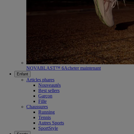
NOVABLAST™ 6
Acheter maintenant
Enfant
Articles phares
Nouveautés
Best sellers
Garçon
Fille
Chaussures
Running
Tennis
Autres Sports
SportStyle