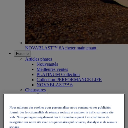
NOVABLAST™ 6
Acheter maintenant
Femme
Articles phares
Nouveautés
Meilleures ventes
PLATINUM Collection
Collection PERFORMANCE LIFE
NOVABLAST™ 6
Chaussures
Running
Trail
Tennis
Nous utilisons des cookies pour personnaliser notre contenu et nos publicités,
Volley
fournir des fonctionnalités de réseaux sociaux et analyser le trafic sur notre site
Handball
web. Nous partageons également des informations quant à vos habitudes de
Padel
navigation sur notre site avec nos partenaires publicitaires, d'analyse et de réseaux
Netball
sociaux.