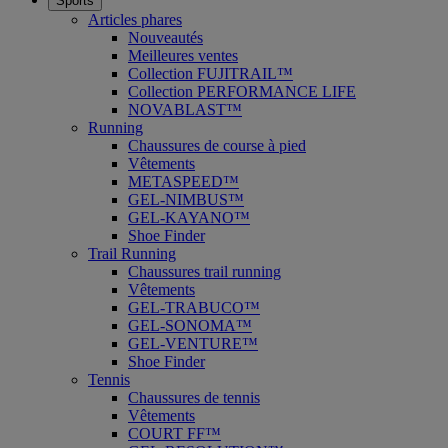
Sports
Articles phares
Nouveautés
Meilleures ventes
Collection FUJITRAIL™
Collection PERFORMANCE LIFE
NOVABLAST™
Running
Chaussures de course à pied
Vêtements
METASPEED™
GEL-NIMBUS™
GEL-KAYANO™
Shoe Finder
Trail Running
Chaussures trail running
Vêtements
GEL-TRABUCO™
GEL-SONOMA™
GEL-VENTURE™
Shoe Finder
Tennis
Chaussures de tennis
Vêtements
COURT FF™