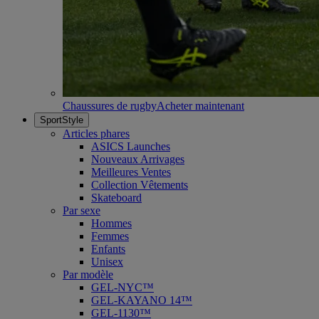
Chaussures de rugby
Acheter maintenant
SportStyle
Articles phares
ASICS Launches
Nouveaux Arrivages
Meilleures Ventes
Collection Vêtements
Skateboard
Par sexe
Hommes
Femmes
Enfants
Unisex
Par modèle
GEL-NYC™
GEL-KAYANO 14™
GEL-1130™