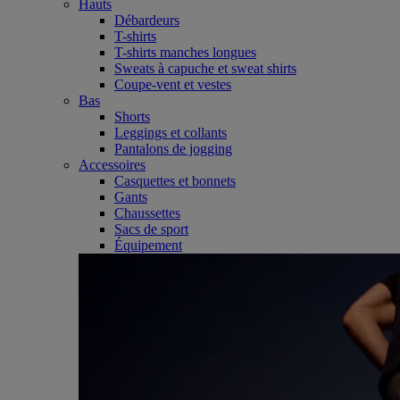
Hauts
Débardeurs
T-shirts
T-shirts manches longues
Sweats à capuche et sweat shirts
Coupe-vent et vestes
Bas
Shorts
Leggings et collants
Pantalons de jogging
Accessoires
Casquettes et bonnets
Gants
Chaussettes
Sacs de sport
Équipement