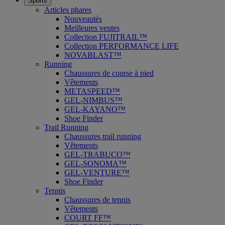
Sports
Articles phares
Nouveautés
Meilleures ventes
Collection FUJITRAIL™
Collection PERFORMANCE LIFE
NOVABLAST™
Running
Chaussures de course à pied
Vêtements
METASPEED™
GEL-NIMBUS™
GEL-KAYANO™
Shoe Finder
Trail Running
Chaussures trail running
Vêtements
GEL-TRABUCO™
GEL-SONOMA™
GEL-VENTURE™
Shoe Finder
Tennis
Chaussures de tennis
Vêtements
COURT FF™