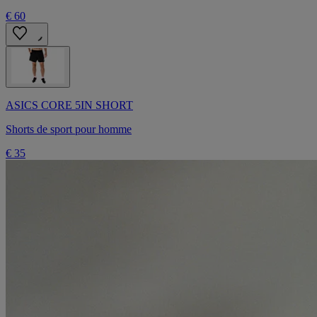
€ 60
ASICS CORE 5IN SHORT
Shorts de sport pour homme
€ 35