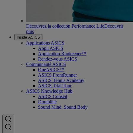
Découvrez la collection Performance Life
Découvrir
plus
Inside ASICS
Applications ASICS
Appli ASICS
Application Runkeeper™
Rendez-vous ASICS
Communauté ASICS
OneASICS™
ASICS FrontRunner
ASICS Tennis Academy
ASICS Trial Tour
ASICS Knowledge Hub
ASICS Conseil
Durabilité
Sound Mind, Sound Body