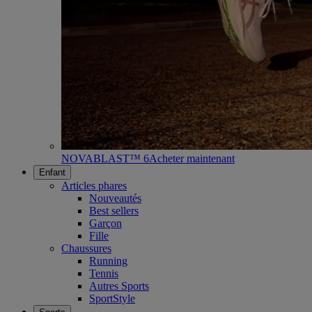
NOVABLAST™ 6
Acheter maintenant
Enfant
Articles phares
Nouveautés
Best sellers
Garçon
Fille
Chaussures
Running
Tennis
Autres Sports
SportStyle