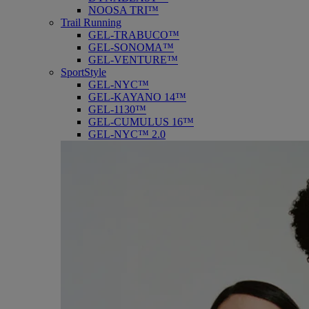
NOOSA TRI™
Trail Running
GEL-TRABUCO™
GEL-SONOMA™
GEL-VENTURE™
SportStyle
GEL-NYC™
GEL-KAYANO 14™
GEL-1130™
GEL-CUMULUS 16™
GEL-NYC™ 2.0