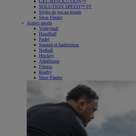
GEL-RESOLUTION™
SOLUTION SPEED™ FF
Styles de jeu au tennis
Shoe Finder
Autres sports
Volleyball
Handball
Padel
Squash et badminton
Netball
Hockey
Athlétisme
Fitness
Rugby
Shoe Finder