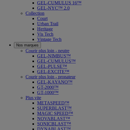
GEL-CUMULUS 16™
GEL-NYC™ 2.0
Collection
Court
Urban Trail
Heritage
Vis Tech
Vintage Tech
Nos marques
Courir plus loin - neutre
GEL-NIMBUS™
GEL-CUMULUS™
GEL-PULSE™
GEL-EXCITE™
Courir plus loin - pronateur
GEL-KAYANO™
GT-2000™
GT-1000™
Plus vite
METASPEED™
SUPERBLAST™
MAGIC SPEED™
NOVABLAST™
SONICBLAST™
DYNABLAST™