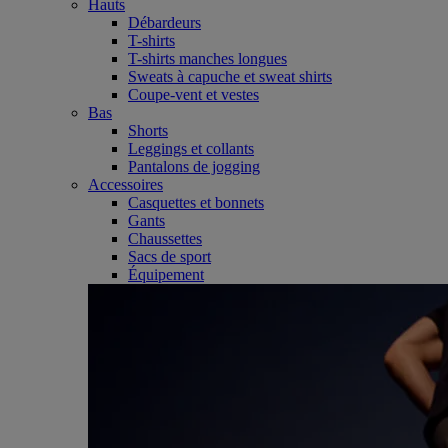
Hauts
Débardeurs
T-shirts
T-shirts manches longues
Sweats à capuche et sweat shirts
Coupe-vent et vestes
Bas
Shorts
Leggings et collants
Pantalons de jogging
Accessoires
Casquettes et bonnets
Gants
Chaussettes
Sacs de sport
Équipement