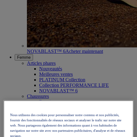
NOVABLAST™ 6
Acheter maintenant
Femme
Articles phares
Nouveautés
Meilleures ventes
PLATINUM Collection
Collection PERFORMANCE LIFE
NOVABLAST™ 6
Chaussures
Running
Trail
Tennis
Nous utilisons des cookies pour personnaliser notre contenu et nos publicités,
Volley
fournir des fonctionnalités de réseaux sociaux et analyser le trafic sur notre site
Handball
web. Nous partageons également des informations quant à vos habitudes de
Padel
navigation sur notre site avec nos partenaires publicitaires, d'analyse et de réseaux
Netball
sociaux.