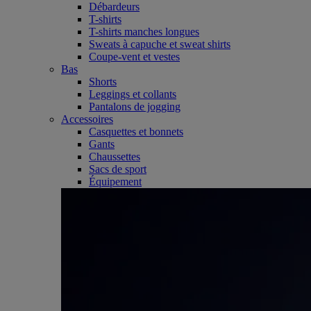
Débardeurs
T-shirts
T-shirts manches longues
Sweats à capuche et sweat shirts
Coupe-vent et vestes
Bas
Shorts
Leggings et collants
Pantalons de jogging
Accessoires
Casquettes et bonnets
Gants
Chaussettes
Sacs de sport
Équipement