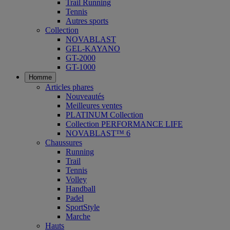
Trail Running
Tennis
Autres sports
Collection
NOVABLAST
GEL-KAYANO
GT-2000
GT-1000
Homme
Articles phares
Nouveautés
Meilleures ventes
PLATINUM Collection
Collection PERFORMANCE LIFE
NOVABLAST™ 6
Chaussures
Running
Trail
Tennis
Volley
Handball
Padel
SportStyle
Marche
Hauts