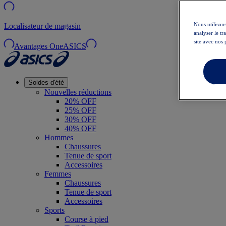
Nous utilisons
Localisateur de magasin
analyser le t
site avec nos 
Avantages OneASICS
Soldes d'été
Nouvelles réductions
20% OFF
25% OFF
30% OFF
40% OFF
Hommes
Chaussures
Tenue de sport
Accessoires
Femmes
Chaussures
Tenue de sport
Accessoires
Sports
Course à pied