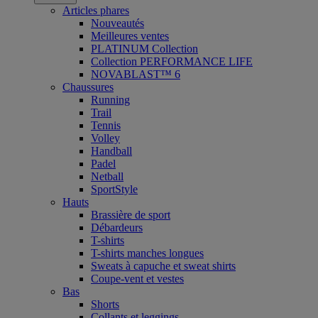
Articles phares
Nouveautés
Meilleures ventes
PLATINUM Collection
Collection PERFORMANCE LIFE
NOVABLAST™ 6
Chaussures
Running
Trail
Tennis
Volley
Handball
Padel
Netball
SportStyle
Hauts
Brassière de sport
Débardeurs
T-shirts
T-shirts manches longues
Sweats à capuche et sweat shirts
Coupe-vent et vestes
Bas
Shorts
Collants et leggings