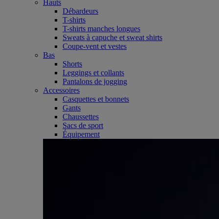
Hauts
Débardeurs
T-shirts
T-shirts manches longues
Sweats à capuche et sweat shirts
Coupe-vent et vestes
Bas
Shorts
Leggings et collants
Pantalons de jogging
Accessoires
Casquettes et bonnets
Gants
Chaussettes
Sacs de sport
Équipement