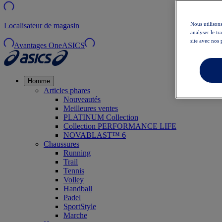
Nous utilisons
Localisateur de magasin
analyser le t
site avec nos 
Avantages OneASICS
Homme
Articles phares
Nouveautés
Meilleures ventes
PLATINUM Collection
Collection PERFORMANCE LIFE
NOVABLAST™ 6
Chaussures
Running
Trail
Tennis
Volley
Handball
Padel
SportStyle
Marche