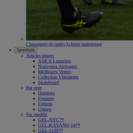
Chaussures de rugby
Acheter maintenant
SportStyle
Articles phares
ASICS Launches
Nouveaux Arrivages
Meilleures Ventes
Collection Vêtements
Skateboard
Par sexe
Hommes
Femmes
Enfants
Unisex
Par modèle
GEL-NYC™
GEL-KAYANO 14™
GEL-1130™