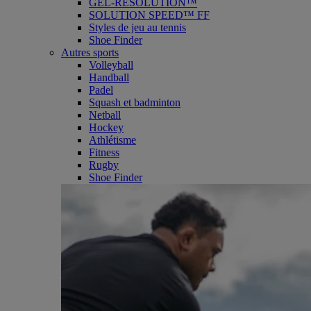
GEL-RESOLUTION™
SOLUTION SPEED™ FF
Styles de jeu au tennis
Shoe Finder
Autres sports
Volleyball
Handball
Padel
Squash et badminton
Netball
Hockey
Athlétisme
Fitness
Rugby
Shoe Finder