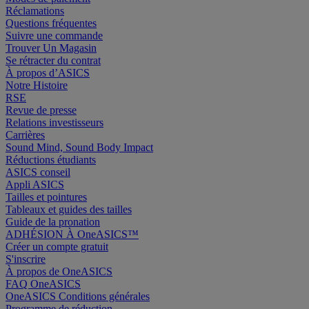
Réclamations
Questions fréquentes
Suivre une commande
Trouver Un Magasin
Se rétracter du contrat
À propos d’ASICS
Notre Histoire
RSE
Revue de presse
Relations investisseurs
Carrières
Sound Mind, Sound Body Impact
Réductions étudiants
ASICS conseil
Appli ASICS
Tailles et pointures
Tableaux et guides des tailles
Guide de la pronation
ADHÉSION À OneASICS™
Créer un compte gratuit
S'inscrire
À propos de OneASICS
FAQ OneASICS
OneASICS Conditions générales
Programme de réduction