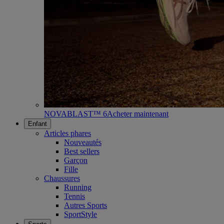
NOVABLAST™ 6
Acheter maintenant
Enfant
Articles phares
Nouveautés
Best sellers
Garçon
Fille
Chaussures
Running
Tennis
Autres Sports
SportStyle