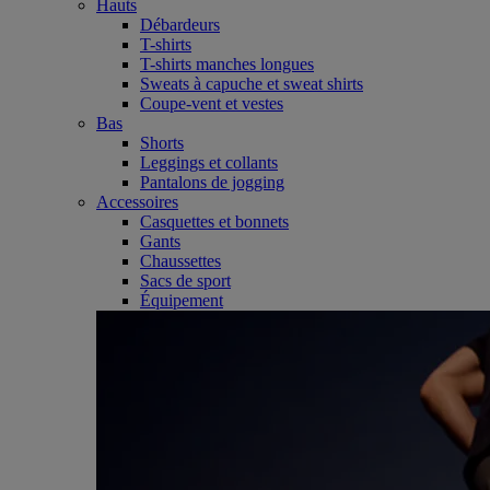
Hauts
Débardeurs
T-shirts
T-shirts manches longues
Sweats à capuche et sweat shirts
Coupe-vent et vestes
Bas
Shorts
Leggings et collants
Pantalons de jogging
Accessoires
Casquettes et bonnets
Gants
Chaussettes
Sacs de sport
Équipement