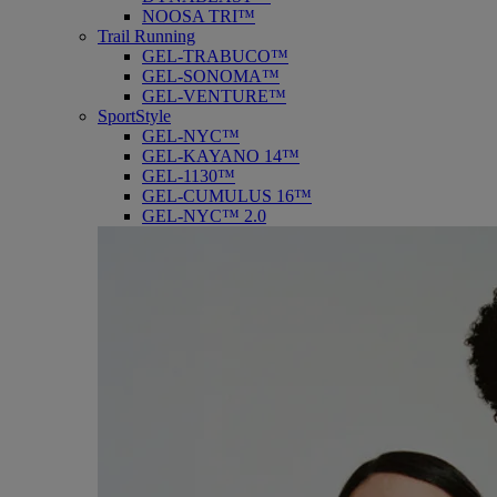
NOOSA TRI™
Trail Running
GEL-TRABUCO™
GEL-SONOMA™
GEL-VENTURE™
SportStyle
GEL-NYC™
GEL-KAYANO 14™
GEL-1130™
GEL-CUMULUS 16™
GEL-NYC™ 2.0