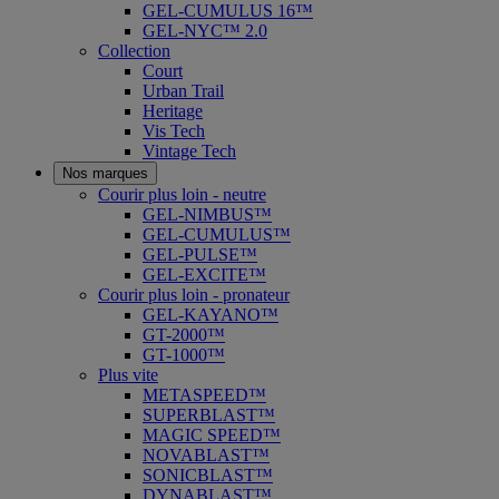
GEL-CUMULUS 16™
GEL-NYC™ 2.0
Collection
Court
Urban Trail
Heritage
Vis Tech
Vintage Tech
Nos marques
Courir plus loin - neutre
GEL-NIMBUS™
GEL-CUMULUS™
GEL-PULSE™
GEL-EXCITE™
Courir plus loin - pronateur
GEL-KAYANO™
GT-2000™
GT-1000™
Plus vite
METASPEED™
SUPERBLAST™
MAGIC SPEED™
NOVABLAST™
SONICBLAST™
DYNABLAST™