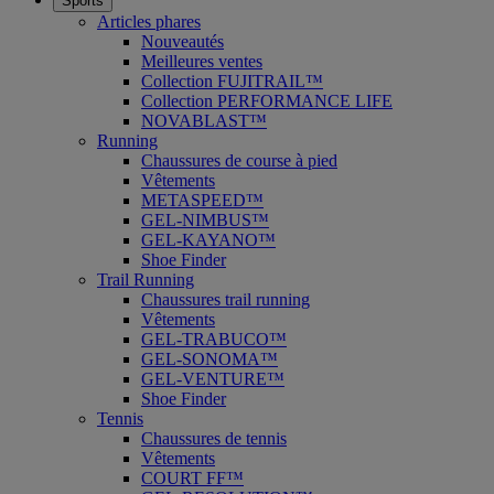
Sports
Articles phares
Nouveautés
Meilleures ventes
Collection FUJITRAIL™
Collection PERFORMANCE LIFE
NOVABLAST™
Running
Chaussures de course à pied
Vêtements
METASPEED™
GEL-NIMBUS™
GEL-KAYANO™
Shoe Finder
Trail Running
Chaussures trail running
Vêtements
GEL-TRABUCO™
GEL-SONOMA™
GEL-VENTURE™
Shoe Finder
Tennis
Chaussures de tennis
Vêtements
COURT FF™