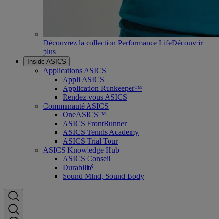
Découvrez la collection Performance Life
Découvrir
plus
Inside ASICS
Applications ASICS
Appli ASICS
Application Runkeeper™
Rendez-vous ASICS
Communauté ASICS
OneASICS™
ASICS FrontRunner
ASICS Tennis Academy
ASICS Trial Tour
ASICS Knowledge Hub
ASICS Conseil
Durabilité
Sound Mind, Sound Body