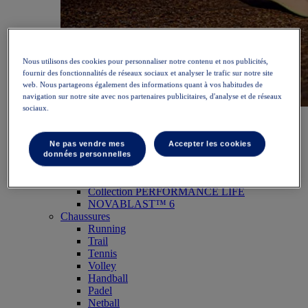
Nous utilisons des cookies pour personnaliser notre contenu et nos publicités,
fournir des fonctionnalités de réseaux sociaux et analyser le trafic sur notre site
web. Nous partageons également des informations quant à vos habitudes de
navigation sur notre site avec nos partenaires publicitaires, d'analyse et de réseaux
sociaux.
NOVABLAST™ 6
Acheter maintenant
Femme
Articles phares
Ne pas vendre mes
Accepter les cookies
Nouveautés
données personnelles
Meilleures ventes
PLATINUM Collection
Collection PERFORMANCE LIFE
NOVABLAST™ 6
Chaussures
Running
Trail
Tennis
Volley
Handball
Padel
Netball