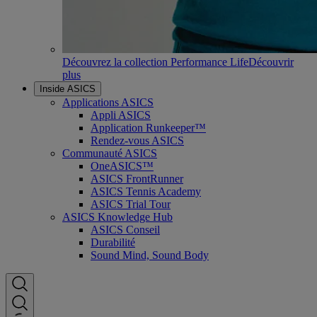
Découvrez la collection Performance Life
Découvrir
plus
Inside ASICS
Applications ASICS
Appli ASICS
Application Runkeeper™
Rendez-vous ASICS
Communauté ASICS
OneASICS™
ASICS FrontRunner
ASICS Tennis Academy
ASICS Trial Tour
ASICS Knowledge Hub
ASICS Conseil
Durabilité
Sound Mind, Sound Body