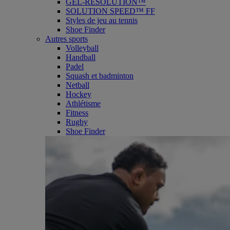
GEL-RESOLUTION™
SOLUTION SPEED™ FF
Styles de jeu au tennis
Shoe Finder
Autres sports
Volleyball
Handball
Padel
Squash et badminton
Netball
Hockey
Athlétisme
Fitness
Rugby
Shoe Finder