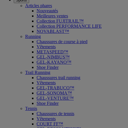
Sports
Articles phares
Nouveautés
Meilleures ventes
Collection FUJITRAIL™
Collection PERFORMANCE LIFE
NOVABLAST™
Running
Chaussures de course à pied
Vêtements
METASPEED™
GEL-NIMBUS™
GEL-KAYANO™
Shoe Finder
Trail Running
Chaussures trail running
Vêtements
GEL-TRABUCO™
GEL-SONOMA™
GEL-VENTURE™
Shoe Finder
Tennis
Chaussures de tennis
Vêtements
COURT FF™