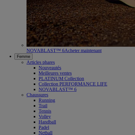
NOVABLAST™ 6
Acheter maintenant
Femme
Articles phares
Nouveautés
Meilleures ventes
PLATINUM Collection
Collection PERFORMANCE LIFE
NOVABLAST™ 6
Chaussures
Running
Trail
Tennis
Volley
Handball
Padel
Netball