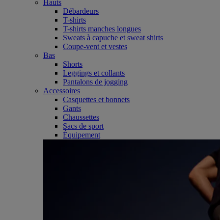
Hauts
Débardeurs
T-shirts
T-shirts manches longues
Sweats à capuche et sweat shirts
Coupe-vent et vestes
Bas
Shorts
Leggings et collants
Pantalons de jogging
Accessoires
Casquettes et bonnets
Gants
Chaussettes
Sacs de sport
Équipement