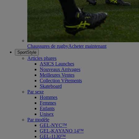
Chaussures de rugby
Acheter maintenant
SportStyle
Articles phares
ASICS Launches
Nouveaux Arrivages
Meilleures Ventes
Collection Vêtements
Skateboard
Par sexe
Hommes
Femmes
Enfants
Unisex
Par modèle
GEL-NYC™
GEL-KAYANO 14™
GEL-1130™