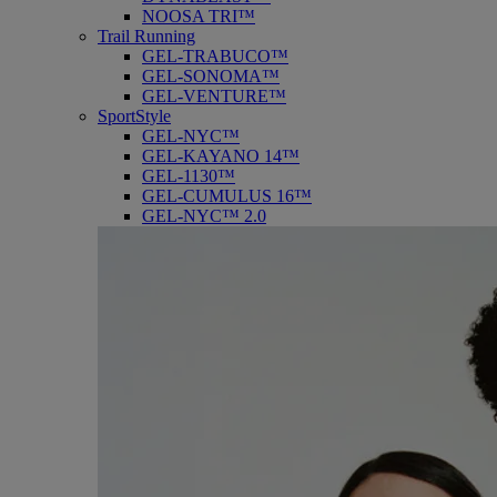
NOOSA TRI™
Trail Running
GEL-TRABUCO™
GEL-SONOMA™
GEL-VENTURE™
SportStyle
GEL-NYC™
GEL-KAYANO 14™
GEL-1130™
GEL-CUMULUS 16™
GEL-NYC™ 2.0