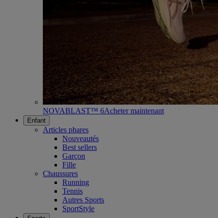
NOVABLAST™ 6
Acheter maintenant
Enfant
Articles phares
Nouveautés
Best sellers
Garçon
Fille
Chaussures
Running
Tennis
Autres Sports
SportStyle