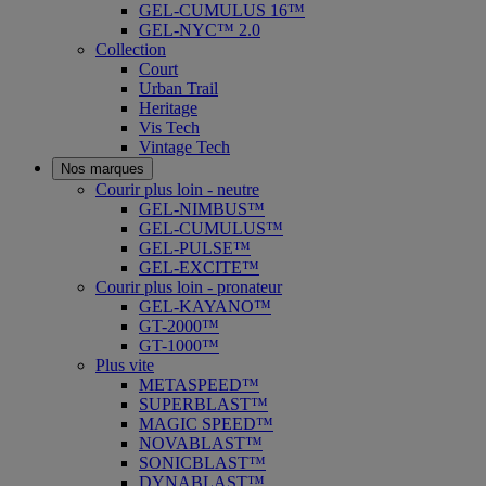
GEL-CUMULUS 16™
GEL-NYC™ 2.0
Collection
Court
Urban Trail
Heritage
Vis Tech
Vintage Tech
Nos marques
Courir plus loin - neutre
GEL-NIMBUS™
GEL-CUMULUS™
GEL-PULSE™
GEL-EXCITE™
Courir plus loin - pronateur
GEL-KAYANO™
GT-2000™
GT-1000™
Plus vite
METASPEED™
SUPERBLAST™
MAGIC SPEED™
NOVABLAST™
SONICBLAST™
DYNABLAST™