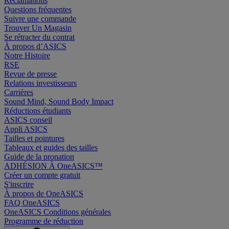
Réclamations
Questions fréquentes
Suivre une commande
Trouver Un Magasin
Se rétracter du contrat
À propos d’ASICS
Notre Histoire
RSE
Revue de presse
Relations investisseurs
Carrières
Sound Mind, Sound Body Impact
Réductions étudiants
ASICS conseil
Appli ASICS
Tailles et pointures
Tableaux et guides des tailles
Guide de la pronation
ADHÉSION À OneASICS™
Créer un compte gratuit
S'inscrire
À propos de OneASICS
FAQ OneASICS
OneASICS Conditions générales
Programme de réduction