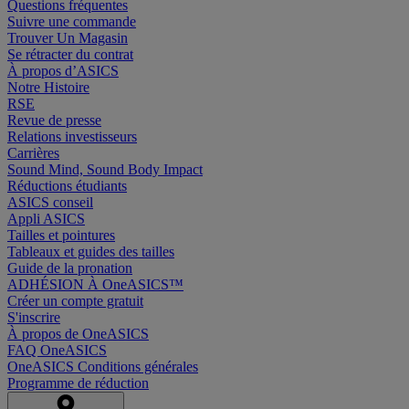
Questions fréquentes
Suivre une commande
Trouver Un Magasin
Se rétracter du contrat
À propos d’ASICS
Notre Histoire
RSE
Revue de presse
Relations investisseurs
Carrières
Sound Mind, Sound Body Impact
Réductions étudiants
ASICS conseil
Appli ASICS
Tailles et pointures
Tableaux et guides des tailles
Guide de la pronation
ADHÉSION À OneASICS™
Créer un compte gratuit
S'inscrire
À propos de OneASICS
FAQ OneASICS
OneASICS Conditions générales
Programme de réduction