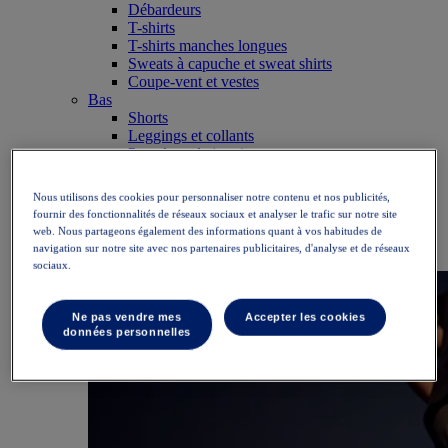
Débardeurs
T-shirts
T-shirts manches longues
Sweats à capuche et sweat shirts
Coupe-vent et vestes
Bas
Shorts
Leggings et collants
Pantalons de jogging
Accessoires
Casquettes et bonnets
Nous utilisons des cookies pour personnaliser notre contenu et nos publicités,
Gants
fournir des fonctionnalités de réseaux sociaux et analyser le trafic sur notre site
Chaussettes
web. Nous partageons également des informations quant à vos habitudes de
Sacs de sport
navigation sur notre site avec nos partenaires publicitaires, d'analyse et de réseaux
Équipement
sociaux.
Ne pas vendre mes
Accepter les cookies
données personnelles