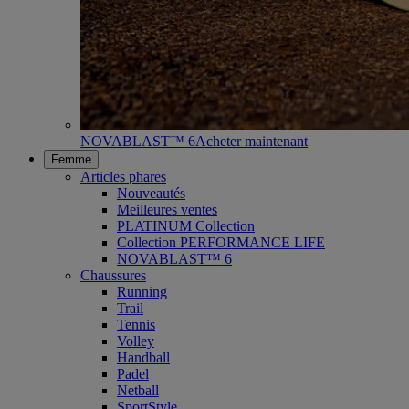
NOVABLAST™ 6
Acheter maintenant
Femme
Articles phares
Nouveautés
Meilleures ventes
PLATINUM Collection
Collection PERFORMANCE LIFE
NOVABLAST™ 6
Chaussures
Running
Trail
Tennis
Volley
Handball
Padel
Netball
SportStyle