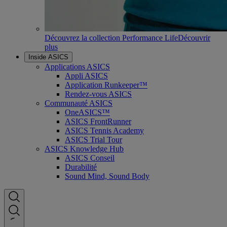
Découvrez la collection Performance Life
Découvrir
plus
Inside ASICS
Applications ASICS
Appli ASICS
Application Runkeeper™
Rendez-vous ASICS
Communauté ASICS
OneASICS™
ASICS FrontRunner
ASICS Tennis Academy
ASICS Trial Tour
ASICS Knowledge Hub
ASICS Conseil
Durabilité
Sound Mind, Sound Body