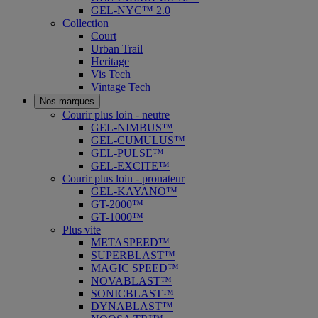
GEL-NYC™ 2.0
Collection
Court
Urban Trail
Heritage
Vis Tech
Vintage Tech
Nos marques
Courir plus loin - neutre
GEL-NIMBUS™
GEL-CUMULUS™
GEL-PULSE™
GEL-EXCITE™
Courir plus loin - pronateur
GEL-KAYANO™
GT-2000™
GT-1000™
Plus vite
METASPEED™
SUPERBLAST™
MAGIC SPEED™
NOVABLAST™
SONICBLAST™
DYNABLAST™