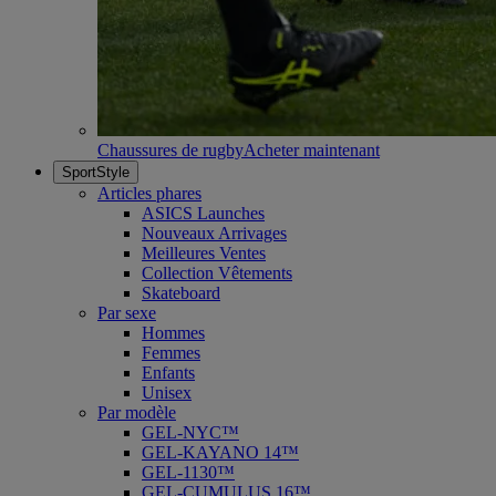
Chaussures de rugby
Acheter maintenant
SportStyle
Articles phares
ASICS Launches
Nouveaux Arrivages
Meilleures Ventes
Collection Vêtements
Skateboard
Par sexe
Hommes
Femmes
Enfants
Unisex
Par modèle
GEL-NYC™
GEL-KAYANO 14™
GEL-1130™
GEL-CUMULUS 16™