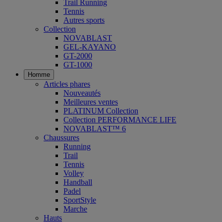
Trail Running
Tennis
Autres sports
Collection
NOVABLAST
GEL-KAYANO
GT-2000
GT-1000
Homme
Articles phares
Nouveautés
Meilleures ventes
PLATINUM Collection
Collection PERFORMANCE LIFE
NOVABLAST™ 6
Chaussures
Running
Trail
Tennis
Volley
Handball
Padel
SportStyle
Marche
Hauts