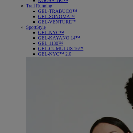
NOOSA TRI™
Trail Running
GEL-TRABUCO™
GEL-SONOMA™
GEL-VENTURE™
SportStyle
GEL-NYC™
GEL-KAYANO 14™
GEL-1130™
GEL-CUMULUS 16™
GEL-NYC™ 2.0