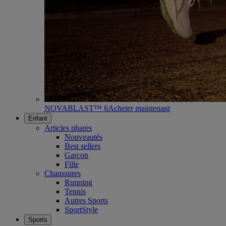
NOVABLAST™ 6
Acheter maintenant
Enfant
Articles phares
Nouveautés
Best sellers
Garçon
Fille
Chaussures
Running
Tennis
Autres Sports
SportStyle
Sports