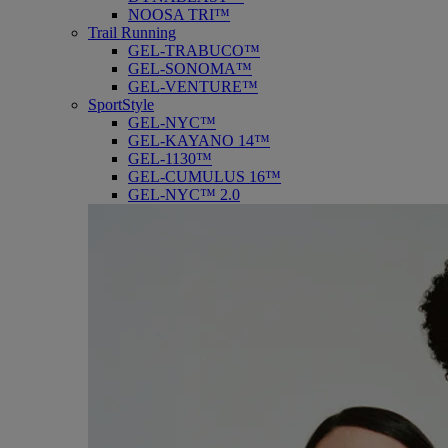
NOOSA TRI™
Trail Running
GEL-TRABUCO™
GEL-SONOMA™
GEL-VENTURE™
SportStyle
GEL-NYC™
GEL-KAYANO 14™
GEL-1130™
GEL-CUMULUS 16™
GEL-NYC™ 2.0