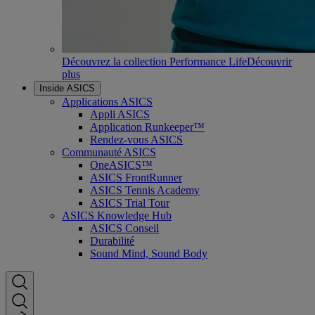
Découvrez la collection Performance Life
Découvrir
plus
Inside ASICS
Applications ASICS
Appli ASICS
Application Runkeeper™
Rendez-vous ASICS
Communauté ASICS
OneASICS™
ASICS FrontRunner
ASICS Tennis Academy
ASICS Trial Tour
ASICS Knowledge Hub
ASICS Conseil
Durabilité
Sound Mind, Sound Body