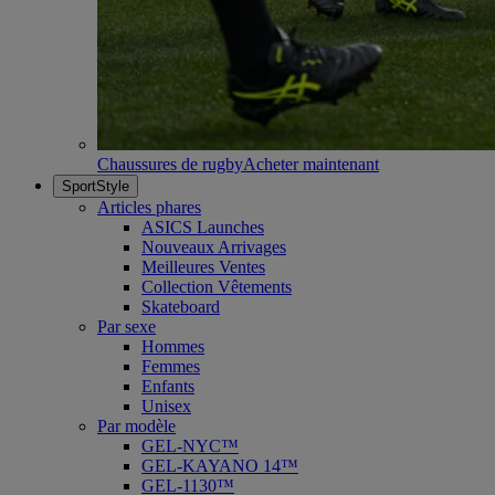
Chaussures de rugby
Acheter maintenant
SportStyle
Articles phares
ASICS Launches
Nouveaux Arrivages
Meilleures Ventes
Collection Vêtements
Skateboard
Par sexe
Hommes
Femmes
Enfants
Unisex
Par modèle
GEL-NYC™
GEL-KAYANO 14™
GEL-1130™