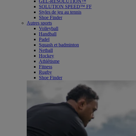
GEL-RESOLUTION™
SOLUTION SPEED™ FF
Styles de jeu au tennis
Shoe Finder
Autres sports
Volleyball
Handball
Padel
Squash et badminton
Netball
Hockey
Athlétisme
Fitness
Rugby
Shoe Finder