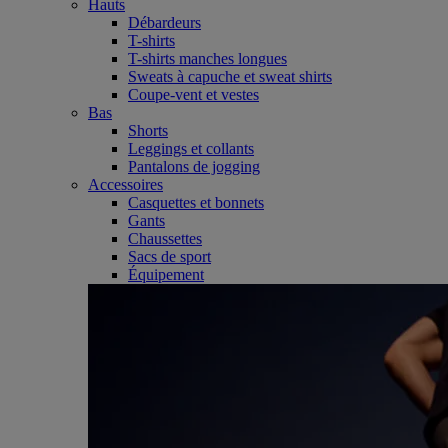
Hauts
Débardeurs
T-shirts
T-shirts manches longues
Sweats à capuche et sweat shirts
Coupe-vent et vestes
Bas
Shorts
Leggings et collants
Pantalons de jogging
Accessoires
Casquettes et bonnets
Gants
Chaussettes
Sacs de sport
Équipement