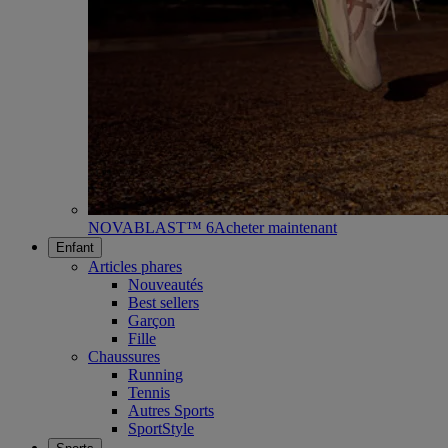
NOVABLAST™ 6
Acheter maintenant
Enfant
Articles phares
Nouveautés
Best sellers
Garçon
Fille
Chaussures
Running
Tennis
Autres Sports
SportStyle