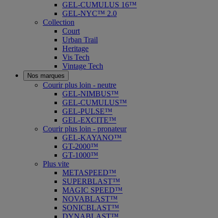
GEL-CUMULUS 16™
GEL-NYC™ 2.0
Collection
Court
Urban Trail
Heritage
Vis Tech
Vintage Tech
Nos marques
Courir plus loin - neutre
GEL-NIMBUS™
GEL-CUMULUS™
GEL-PULSE™
GEL-EXCITE™
Courir plus loin - pronateur
GEL-KAYANO™
GT-2000™
GT-1000™
Plus vite
METASPEED™
SUPERBLAST™
MAGIC SPEED™
NOVABLAST™
SONICBLAST™
DYNABLAST™