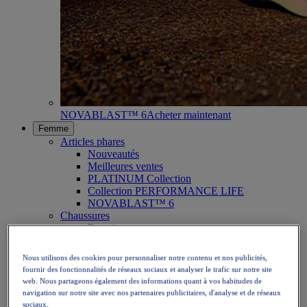
NOVABLAST™ 6
Acheter maintenant
Femme
Articles phares
Nouveautés
Meilleures ventes
PLATINUM Collection
Collection PERFORMANCE LIFE
NOVABLAST™ 6
Chaussures
Running
Trail
Tennis
Nous utilisons des cookies pour personnaliser notre contenu et nos publicités,
Volley
fournir des fonctionnalités de réseaux sociaux et analyser le trafic sur notre site
Handball
web. Nous partageons également des informations quant à vos habitudes de
Padel
navigation sur notre site avec nos partenaires publicitaires, d'analyse et de réseaux
Netball
sociaux.