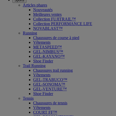
Sports
Articles phares
Nouveautés
Meilleures ventes
Collection FUJITRAIL™
Collection PERFORMANCE LIFE
NOVABLAST™
Running
Chaussures de course à pied
Vêtements
METASPEED™
GEL-NIMBUS™
GEL-KAYANO™
Shoe Finder
Trail Running
Chaussures trail running
Vêtements
GEL-TRABUCO™
GEL-SONOMA™
GEL-VENTURE™
Shoe Finder
Tennis
Chaussures de tennis
Vêtements
COURT FF™