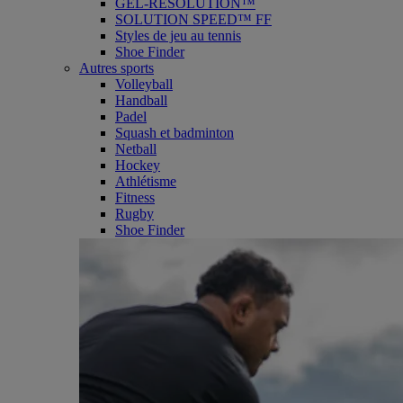
GEL-RESOLUTION™
SOLUTION SPEED™ FF
Styles de jeu au tennis
Shoe Finder
Autres sports
Volleyball
Handball
Padel
Squash et badminton
Netball
Hockey
Athlétisme
Fitness
Rugby
Shoe Finder