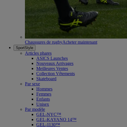
Chaussures de rugby
Acheter maintenant
SportStyle
Articles phares
ASICS Launches
Nouveaux Arrivages
Meilleures Ventes
Collection Vêtements
Skateboard
Par sexe
Hommes
Femmes
Enfants
Unisex
Par modèle
GEL-NYC™
GEL-KAYANO 14™
GEL-1130™