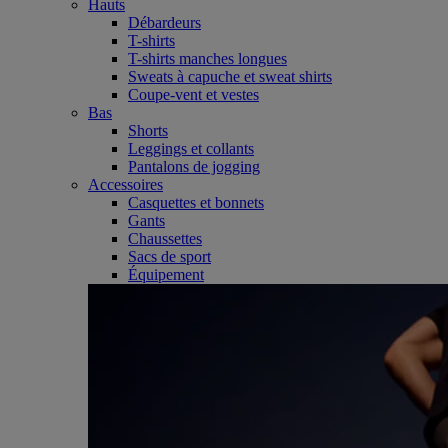
Hauts
Débardeurs
T-shirts
T-shirts manches longues
Sweats à capuche et sweat shirts
Coupe-vent et vestes
Bas
Shorts
Leggings et collants
Pantalons de jogging
Accessoires
Casquettes et bonnets
Gants
Chaussettes
Sacs de sport
Équipement