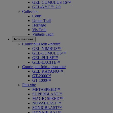
GEL-CUMULUS 16™
GEL-NYC™ 2.0
Collection
Court
Urban Trail
Heritage
Vis Tech
Vintage Tech
Nos marques
Courir plus loin - neutre
GEL-NIMBUS™
GEL-CUMULUS™
GEL-PULSE™
GEL-EXCITE™
Courir plus loin - pronateur
GEL-KAYANO™
GT-2000™
GT-1000™
Plus vite
METASPEED™
SUPERBLAST™
MAGIC SPEED™
NOVABLAST™
SONICBLAST™
DYNABLAST™