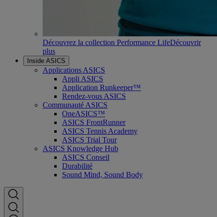
Découvrez la collection Performance Life
Découvrir
plus
Inside ASICS
Applications ASICS
Appli ASICS
Application Runkeeper™
Rendez-vous ASICS
Communauté ASICS
OneASICS™
ASICS FrontRunner
ASICS Tennis Academy
ASICS Trial Tour
ASICS Knowledge Hub
ASICS Conseil
Durabilité
Sound Mind, Sound Body