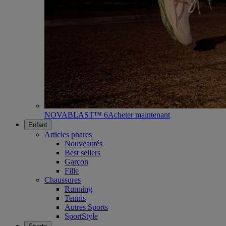
NOVABLAST™ 6
Acheter maintenant
Enfant
Articles phares
Nouveautés
Best sellers
Garçon
Fille
Chaussures
Running
Tennis
Autres Sports
SportStyle