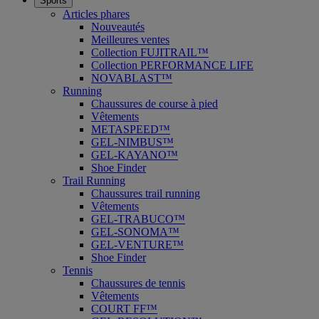
Sports
Articles phares
Nouveautés
Meilleures ventes
Collection FUJITRAIL™
Collection PERFORMANCE LIFE
NOVABLAST™
Running
Chaussures de course à pied
Vêtements
METASPEED™
GEL-NIMBUS™
GEL-KAYANO™
Shoe Finder
Trail Running
Chaussures trail running
Vêtements
GEL-TRABUCO™
GEL-SONOMA™
GEL-VENTURE™
Shoe Finder
Tennis
Chaussures de tennis
Vêtements
COURT FF™