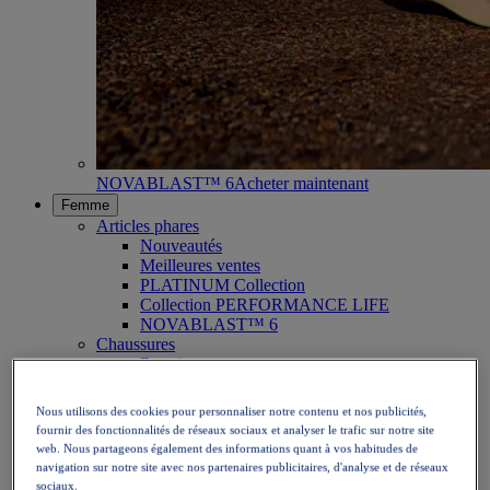
NOVABLAST™ 6
Acheter maintenant
Femme
Articles phares
Nouveautés
Meilleures ventes
PLATINUM Collection
Collection PERFORMANCE LIFE
NOVABLAST™ 6
Chaussures
Running
Trail
Tennis
Nous utilisons des cookies pour personnaliser notre contenu et nos publicités,
Volley
fournir des fonctionnalités de réseaux sociaux et analyser le trafic sur notre site
Handball
web. Nous partageons également des informations quant à vos habitudes de
Padel
navigation sur notre site avec nos partenaires publicitaires, d'analyse et de réseaux
Netball
sociaux.