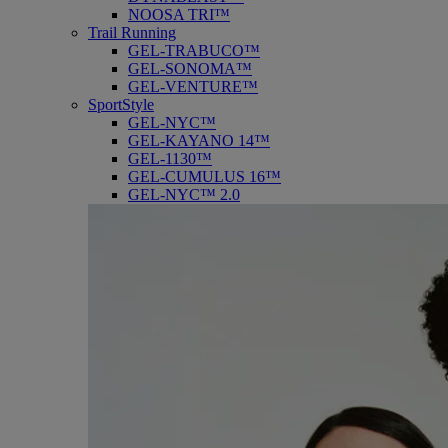
NOOSA TRI™
Trail Running
GEL-TRABUCO™
GEL-SONOMA™
GEL-VENTURE™
SportStyle
GEL-NYC™
GEL-KAYANO 14™
GEL-1130™
GEL-CUMULUS 16™
GEL-NYC™ 2.0