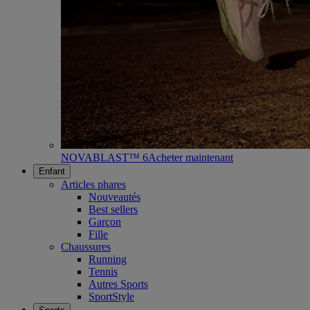
NOVABLAST™ 6
Acheter maintenant
Enfant
Articles phares
Nouveautés
Best sellers
Garçon
Fille
Chaussures
Running
Tennis
Autres Sports
SportStyle