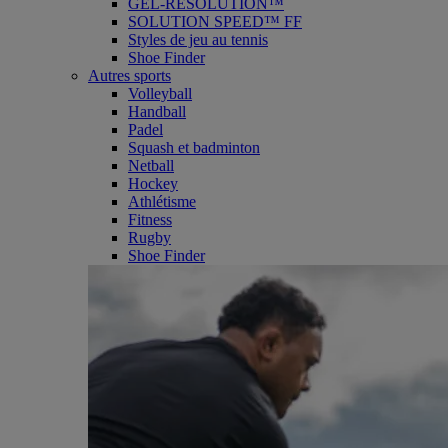
GEL-RESOLUTION™
SOLUTION SPEED™ FF
Styles de jeu au tennis
Shoe Finder
Autres sports
Volleyball
Handball
Padel
Squash et badminton
Netball
Hockey
Athlétisme
Fitness
Rugby
Shoe Finder