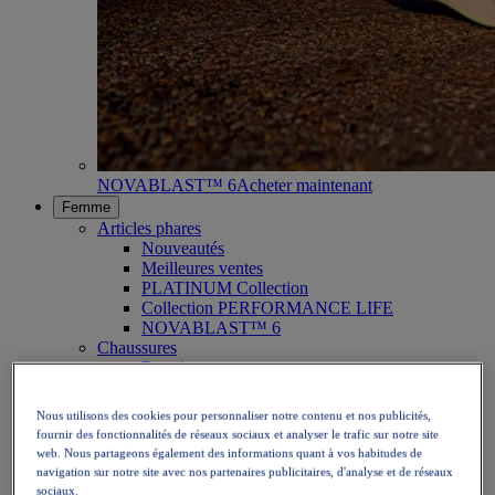
NOVABLAST™ 6
Acheter maintenant
Femme
Articles phares
Nouveautés
Meilleures ventes
PLATINUM Collection
Collection PERFORMANCE LIFE
NOVABLAST™ 6
Chaussures
Running
Trail
Tennis
Nous utilisons des cookies pour personnaliser notre contenu et nos publicités,
Volley
fournir des fonctionnalités de réseaux sociaux et analyser le trafic sur notre site
Handball
web. Nous partageons également des informations quant à vos habitudes de
Padel
navigation sur notre site avec nos partenaires publicitaires, d'analyse et de réseaux
Netball
sociaux.