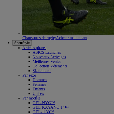
Chaussures de rugby
Acheter maintenant
SportStyle
Articles phares
ASICS Launches
Nouveaux Arrivages
Meilleures Ventes
Collection Vêtements
Skateboard
Par sexe
Hommes
Femmes
Enfants
Unisex
Par modèle
GEL-NYC™
GEL-KAYANO 14™
GEL-1130™