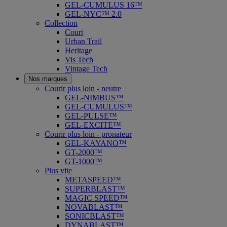
GEL-CUMULUS 16™
GEL-NYC™ 2.0
Collection
Court
Urban Trail
Heritage
Vis Tech
Vintage Tech
Nos marques
Courir plus loin - neutre
GEL-NIMBUS™
GEL-CUMULUS™
GEL-PULSE™
GEL-EXCITE™
Courir plus loin - pronateur
GEL-KAYANO™
GT-2000™
GT-1000™
Plus vite
METASPEED™
SUPERBLAST™
MAGIC SPEED™
NOVABLAST™
SONICBLAST™
DYNABLAST™