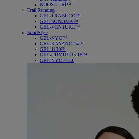
NOOSA TRI™
Trail Running
GEL-TRABUCO™
GEL-SONOMA™
GEL-VENTURE™
SportStyle
GEL-NYC™
GEL-KAYANO 14™
GEL-1130™
GEL-CUMULUS 16™
GEL-NYC™ 2.0