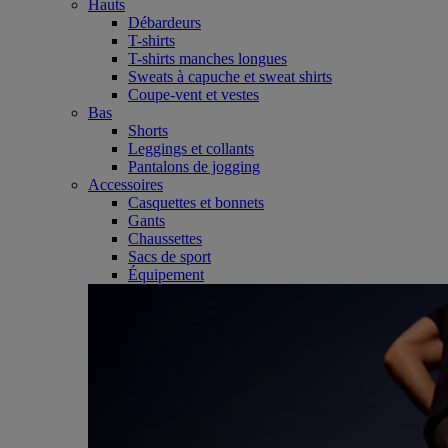
Hauts
Débardeurs
T-shirts
T-shirts manches longues
Sweats à capuche et sweat shirts
Coupe-vent et vestes
Bas
Shorts
Leggings et collants
Pantalons de jogging
Accessoires
Casquettes et bonnets
Gants
Chaussettes
Sacs de sport
Équipement