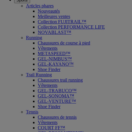
Sports
Articles phares
Nouveautés
Meilleures ventes
Collection FUJITRAIL™
Collection PERFORMANCE LIFE
NOVABLAST™
Running
Chaussures de course à pied
Vêtements
METASPEED™
GEL-NIMBUS™
GEL-KAYANO™
Shoe Finder
Trail Running
Chaussures trail running
Vêtements
GEL-TRABUCO™
GEL-SONOMA™
GEL-VENTURE™
Shoe Finder
Tennis
Chaussures de tennis
Vêtements
COURT FF™