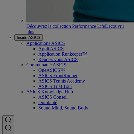
Découvrez la collection Performance Life
Découvrir
plus
Inside ASICS
Applications ASICS
Appli ASICS
Application Runkeeper™
Rendez-vous ASICS
Communauté ASICS
OneASICS™
ASICS FrontRunner
ASICS Tennis Academy
ASICS Trial Tour
ASICS Knowledge Hub
ASICS Conseil
Durabilité
Sound Mind, Sound Body