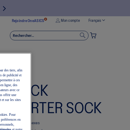
Langue
Mon compte
Français
Rejoindre OneASICS
MON PANIER
RECHERCHER
RECHERCHER
ar des tiers, afin
s de publicité et
permettre à ces
 en ligne, des
6 PACK
sateurs avec ce
us offrir une
et sur les sites
QUARTER SOCK
cookies. Pour
e préférences en
Chaussettes Unisexes
personnels,
 témoins
et notre