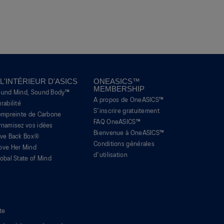
 L'INTÉRIEUR D'ASICS
ONEASICS™
MEMBERSHIP
ound Mind, Sound Body™
A propos de OneASICS™
rabilité
S'inscrire gratuitement
empreinte de Carbone
FAQ OneASICS™
namisez vos idées
Bienvenue à OneASICS™
ive Back Box®
Conditions générales
ove Her Mind
d'utilisation
obal State of Mind
te