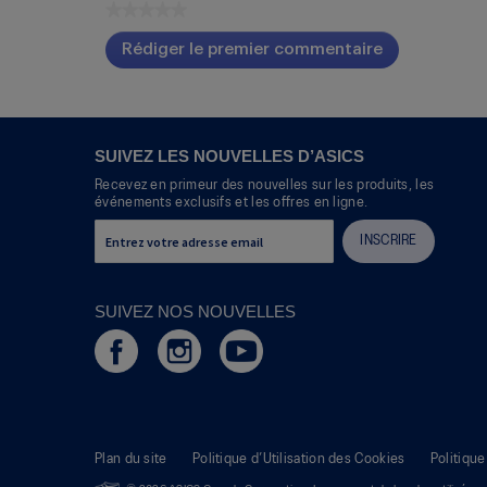
★★★★★
Aucune
Rédiger le premier commentaire
cote
.
pour
Cette
ce
action
produit
entraînera
l'ouverture
SUIVEZ LES NOUVELLES D’ASICS
d'une
Recevez en primeur des nouvelles sur les produits, les
boîte
événements exclusifs et les offres en ligne.
de
dialogue.
INSCRIRE
SUIVEZ NOS NOUVELLES
Plan du site
Politique d’Utilisation des Cookies
Politique