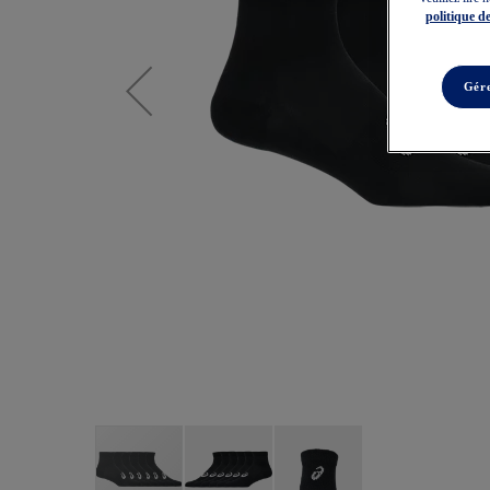
politique de
Gére