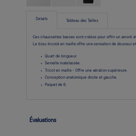
Skip
to
the
Details
Tableau des Tailles
beginning
of
the
Ces chaussettes basses sont créées pour offrir un amorti et 
images
gallery
Le tissu tricoté en maille offre une sensation de douceur et
Quart de longueur.
Semelle matelassée.
Tricot en maille - Offre une aération supérieure.
Conception anatomique droite et gauche.
Paquet de 6.
Évaluations