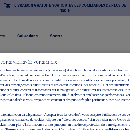
LIVRAISON GRATUITE SUR TOUTES LES COMMANDES DE PLUS DE
150 $
nts
Collections
Sports
 VOTRE VIE PRIVÉE, VOTRE CHOIX
et utilise des témoins de connexion (« cookies ») et outils similaires, dont certains sont fournis p
 d’améliorer notre site internet, activer les médias sociaux et autres fonctions, soutenir nos effort
et vous offrir la meilleure expérience possible. Ces cookies et outils peuvent nous permettre, et 
ecter des renseignements d'utilisateurs et des communications, des adresses IP et des identifiants
ce et d’autre contenu et information sur la navigation, et d'enregistrer les interactions des utili
. Nous et les tiers utilisons ces renseignements afin d’analyser et améliorer nos performances, vo
s personnalisée et vous proposer du contenu et des publicités plus pertinents sur ce site internet 
e site internet ou en cliquant sur "Accepter tous les cookies", vous acceptez l'utilisation de ces 
paramètres en matière de cookies, cliquez sur "Gérer les cookies" afin de visiter notre Centre d
okies. Pour plus d'informations sur nos pratiques en matière de protection des renseignements 
nos
Termes et conditions générales
, nos
Conditions d'utilisation
, notre
politique sur les