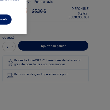
(0)
Écrire un avis
Aucune
cote
DISPONIBLE
19,99 $
25,00 $
pour
Style#:
ce
3033C303.001
produit
onnels
La
cote
moyenne
est
Quantité
de
0.0
Ajouter au panier
sur
5.
Lire
les
Rejoindre OneASICS™
. Bénéficiez de la livraison
0
gratuite pour toutes vos commandes.
commentaires
Lien
vers
Retours faciles
, en ligne et en magasin.
la
même
page.