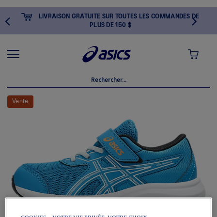
LIVRAISON GRATUITE SUR TOUTES LES COMMANDES DE
PLUS DE 150 $
MON PANI
Skip
to
Vente
the
end
of
the
images
gallery