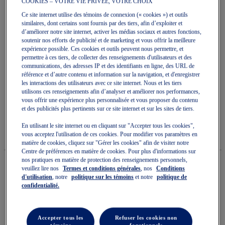
COOKIES – VOTRE VIE PRIVÉE, VOTRE CHOIX
Ce site internet utilise des témoins de connexion (« cookies ») et outils
similaires, dont certains sont fournis par des tiers, afin d’exploiter et
d’améliorer notre site internet, activer les médias sociaux et autres fonctions,
soutenir nos efforts de publicité et de marketing et vous offrir la meilleure
expérience possible. Ces cookies et outils peuvent nous permettre, et
Skip
permettre à ces tiers, de collecter des renseignements d'utilisateurs et des
to
communications, des adresses IP et des identifiants en ligne, des URL de
CONTEND 9 PS
the
référence et d’autre contenu et information sur la navigation, et d'enregistrer
beginning
les interactions des utilisateurs avec ce site internet. Nous et les tiers
of
utilisons ces renseignements afin d’analyser et améliorer nos performances,
Chaussures De Course Pour Enfants
the
vous offrir une expérience plus personnalisée et vous proposer du contenu
images
et des publicités plus pertinents sur ce site internet et sur les sites de tiers.
5.0
(1)
Écrire un avis
gallery
5.0
étoile(s)
54,99 $
DISPONIBLE
75,00 $
En utilisant le site internet ou en cliquant sur "Accepter tous les cookies",
sur
Style#:
vous acceptez l'utilisation de ces cookies. Pour modifier vos paramètres en
5.
1014A338.411
matière de cookies, cliquez sur "Gérer les cookies" afin de visiter notre
Lire
Centre de préférences en matière de cookies. Pour plus d'informations sur
les
nos pratiques en matière de protection des renseignements personnels,
avis
veuillez lire nos
Termes et conditions générales
, nos
Conditions
pour
d'utilisation
, notre
politique sur les témoins
et notre
politique de
La
Quantité
cote
confidentialité.
Ajouter au panier
moyenne
est
de
5.0
Accepter tous les
Refuser les cookies non