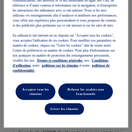
communications, des adresses IP et des identifiants en ligne, des URL de
référence et d’autre contenu et information sur la navigation, et d'enregistrer
les interactions des utilisateurs avec ce site internet. Nous et les tiers
utilisons ces renseignements afin d’analyser et améliorer nos performances,
vous offrir une expérience plus personnalisée et vous proposer du contenu
et des publicités plus pertinents sur ce site internet et sur les sites de tiers.
Skip
En utilisant le site internet ou en cliquant sur "Accepter tous les cookies",
to
GEL-CUMULUS 16 GS
vous acceptez l'utilisation de ces cookies. Pour modifier vos paramètres en
the
matière de cookies, cliquez sur "Gérer les cookies" afin de visiter notre
beginning
Centre de préférences en matière de cookies. Pour plus d'informations sur
of
Chaussures Sportstyle Jeunesse
nos pratiques en matière de protection des renseignements personnels,
the
images
veuillez lire nos
Termes et conditions générales
, nos
Conditions
(0)
Écrire un avis
gallery
d'utilisation
, notre
politique sur les témoins
et notre
politique de
Aucune
confidentialité.
cote
140,00 $
DISPONIBLE
pour
Style#:
ce
1204A193.100
produit
Accepter tous les
Refuser les cookies non
La
témoins
fonctionnels
cote
moyenne
est
Quantité
de
Gérer les témoins
Ajouter au panier
0.0
sur
5.
Lire