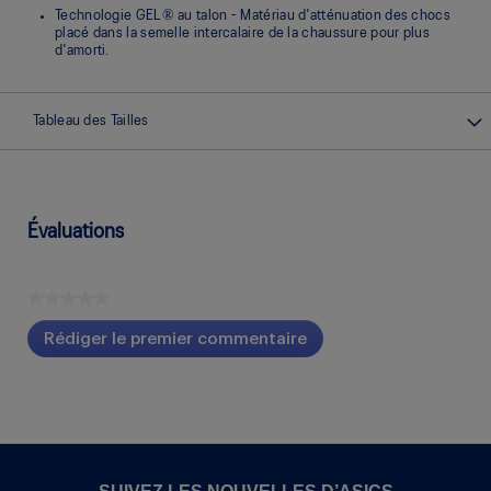
Technologie GEL® au talon - Matériau d'atténuation des chocs
placé dans la semelle intercalaire de la chaussure pour plus
d'amorti.
Tableau des Tailles
Évaluations
★★★★★
Aucune
Rédiger le premier commentaire
cote
.
pour
Cette
ce
action
produit
entraînera
l'ouverture
d'une
boîte