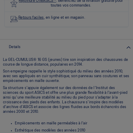
les
Rejoindre OneASICS™
. Bénéficiez de la livraison gratuite pour
0
toutes vos commandes.
commentaires
Lien
Retours faciles
, en ligne et en magasin.
vers
la
même
page.
Details
La GEL-CUMULUS® 16 GS (jeunes) tire son inspiration des chaussures de
course de longue distance, populaires en 2014.
Son empeigne rappelle le style sophistiqué du milieu des années 2010,
avec ses appliqués en cuir synthétique, son panneau sans coutures et ses
empiècements en maille ouverte.
Sa structure s'appuie également sur des données de l'Institut des
sciences du sport ASICS et offre une plus grande flexibilité à l'avant-pied
ainsi qu'une meilleure stabilité au milieu du pied pour s'adapter à la
croissance des pieds des enfants. La chaussure s'inspire des modèles
d'archive d'ASICS et associe des lignes fluides aux bords échancrés des
années 2000 et 2010.
Empiècements en maille perméables à l'air
Esthétique des modèles des années 2010