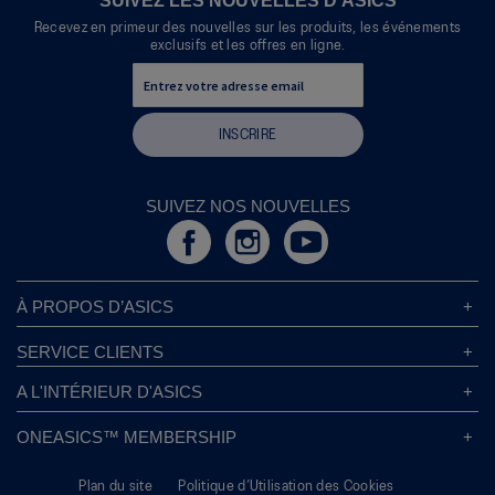
SUIVEZ LES NOUVELLES D’ASICS
de
Recevez en primeur des nouvelles sur les produits, les événements
dialogue.
exclusifs et les offres en ligne.
INSCRIRE
SUIVEZ NOS NOUVELLES
À PROPOS D’ASICS
À Propos D’ASICS
SERVICE CLIENTS
Responsabilités d’entreprise
Magasins ASICS
A L'INTÉRIEUR D'ASICS
Politique de Confidentialité
Localisateur de Magasin
Sound Mind, Sound Body™
FAQs
ONEASICS™ MEMBERSHIP
Politique de Retour
Durabilité
Carrières
A propos de OneASICS™
Information sur l’expédition
L’empreinte de Carbone
Plan du site
Politique d’Utilisation des Cookies
S'inscrire gratuitement
Conditions Promotionnelles