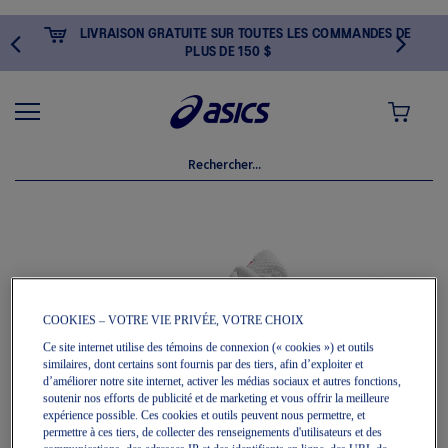
LIVRAISON GRATUITE SUR TOUTES LES COMMANDES DE
PLUS DE 150 $
MON PANI
Skip
to
the
end
of
the
images
gallery
COOKIES – VOTRE VIE PRIVÉE, VOTRE CHOIX
Ce site internet utilise des témoins de connexion (« cookies ») et outils
similaires, dont certains sont fournis par des tiers, afin d’exploiter et
d’améliorer notre site internet, activer les médias sociaux et autres fonctions,
soutenir nos efforts de publicité et de marketing et vous offrir la meilleure
expérience possible. Ces cookies et outils peuvent nous permettre, et
permettre à ces tiers, de collecter des renseignements d'utilisateurs et des