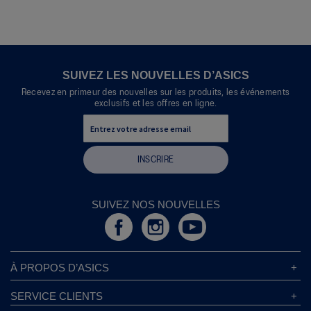
Cette
ce
action
produit
entraînera
l'ouverture
d'une
boîte
SUIVEZ LES NOUVELLES D’ASICS
de
Recevez en primeur des nouvelles sur les produits, les événements
dialogue.
exclusifs et les offres en ligne.
INSCRIRE
SUIVEZ NOS NOUVELLES
À PROPOS D’ASICS
À Propos D’ASICS
SERVICE CLIENTS
Responsabilités d’entreprise