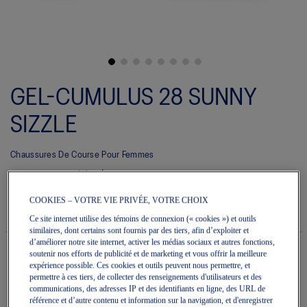
Skip
to
GEL-CUMULUS 28 SUNNY
the
beginning
of
SIZZLE
the
images
gallery
Chaussures De Course Pour Femmes
(0)
Écrire un avis
Aucune
cote
180,00 $
DISPONIBLE
COOKIES – VOTRE VIE PRIVÉE, VOTRE CHOIX
pour
Style#:
ce
Ce site internet utilise des témoins de connexion (« cookies ») et outils
1012B986.400
produit
similaires, dont certains sont fournis par des tiers, afin d’exploiter et
La
d’améliorer notre site internet, activer les médias sociaux et autres fonctions,
cote
soutenir nos efforts de publicité et de marketing et vous offrir la meilleure
moyenne
expérience possible. Ces cookies et outils peuvent nous permettre, et
est
Quantité
permettre à ces tiers, de collecter des renseignements d'utilisateurs et des
de
Ajouter au panier
communications, des adresses IP et des identifiants en ligne, des URL de
0.0
référence et d’autre contenu et information sur la navigation, et d'enregistrer
sur