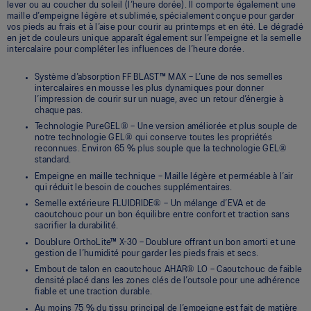
lever ou au coucher du soleil (l’heure dorée). Il comporte également une
maille d’empeigne légère et sublimée, spécialement conçue pour garder
vos pieds au frais et à l’aise pour courir au printemps et en été. Le dégradé
en jet de couleurs unique apparaît également sur l’empeigne et la semelle
intercalaire pour compléter les influences de l’heure dorée.
Système d’absorption FF BLAST™ MAX – L’une de nos semelles
intercalaires en mousse les plus dynamiques pour donner
l’impression de courir sur un nuage, avec un retour d’énergie à
chaque pas.
Technologie PureGEL® – Une version améliorée et plus souple de
notre technologie GEL® qui conserve toutes les propriétés
reconnues. Environ 65 % plus souple que la technologie GEL®
standard.
Empeigne en maille technique – Maille légère et perméable à l’air
qui réduit le besoin de couches supplémentaires.
Semelle extérieure FLUIDRIDE® – Un mélange d’EVA et de
caoutchouc pour un bon équilibre entre confort et traction sans
sacrifier la durabilité.
Doublure OrthoLite™ X-30 – Doublure offrant un bon amorti et une
gestion de l’humidité pour garder les pieds frais et secs.
Embout de talon en caoutchouc AHAR® LO – Caoutchouc de faible
densité placé dans les zones clés de l’outsole pour une adhérence
fiable et une traction durable.
Au moins 75 % du tissu principal de l’empeigne est fait de matière