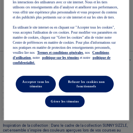
les interactions des utilisateurs avec ce site internet. Nous et les tiers
5.
utilisons ces renseignements afin d’analyser et améliorer nos performances,
Lire
les
vous offrir une expérience plus personnalisée et vous proposer du contenu
Rejoindre OneASICS™
. Bénéficiez de la livraison gratuite pour
0
toutes vos commandes.
et des publicités plus pertinents sur ce site internet et sur les sites de tiers.
commentaires
Lien
En utilisant le site internet ou en cliquant sur "Accepter tous les cookies",
Retours faciles
, en ligne et en magasin.
vers
vous acceptez l'utilisation de ces cookies. Pour modifier vos paramètres en
la
matière de cookies, cliquez sur "Gérer les cookies" afin de visiter notre
même
Centre de préférences en matière de cookies. Pour plus d'informations sur
page.
nos pratiques en matière de protection des renseignements personnels,
veuillez lire nos
Termes et conditions générales
, nos
Conditions
d'utilisation
, notre
politique sur les témoins
et notre
politique de
Details
confidentialité.
La GEL-CUMULUS® 28 SUNNY SIZZLE est une chaussure de course légère
conçue pour fournir une sensation de souplesse sous le pied pendant les
courses.
Accepter tous les
Refuser les cookies non
témoins
fonctionnels
La mousse FF BLAST™ MAX fait partie de nos technologies de systèmes
d’absorption pleins d’énergie. Ce matériau est conçu pour obtenir des
atterrissages moelleux et des poussées réactives lors des courses.
Gérer les témoins
Le matériau de la semelle extérieure FLUIDRIDE® est placé
stratégiquement pour procurer des transitions fluides entre les foulées.
Le matériau AHAR® LO est également placé dans le talon pour plus de
traction et de durabilité dans les zones d’usure extrême.
Inspiration de la collection : Dans le cadre de la collection SUNNY SIZZLE,
cet ensemble s’inspire des couleurs aperçues lors de vos courses au