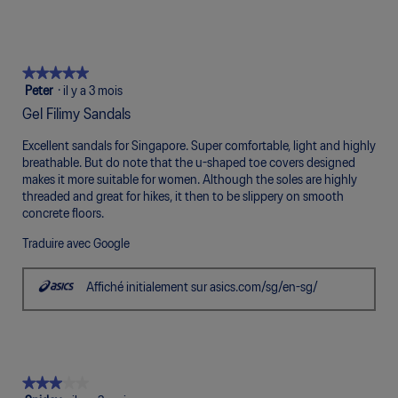
signifie
signifie
est
cote
cote
La
5.
Inconfortable
Parfait
de
de
de
cote
5
1
5
moyenne
sur
signifie
signifie
est
★★★★★
★★★★★
5.
Pauvre
Excellent
de
5
Peter
·
il y a 3 mois
5
étoile(s)
Gel Filimy Sandals
sur
sur
5.
5.
Excellent sandals for Singapore. Super comfortable, light and highly
breathable. But do note that the u-shaped toe covers designed
makes it more suitable for women. Although the soles are highly
threaded and great for hikes, it then to be slippery on smooth
concrete floors.
Traduire avec Google
Affiché initialement sur asics.com/sg/en-sg/
★★★★★
★★★★★