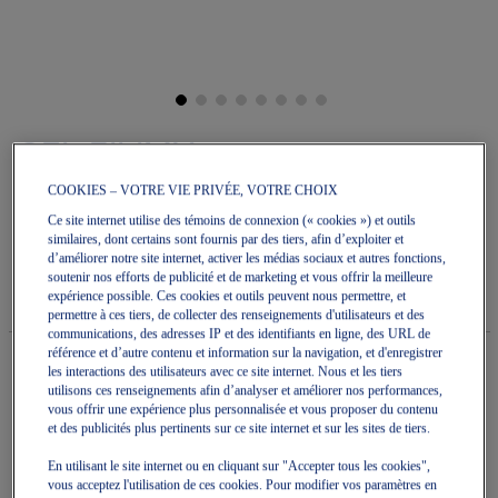
Skip
to
GEL-FILIMY
the
beginning
COOKIES – VOTRE VIE PRIVÉE, VOTRE CHOIX
of
Sandales Et Diapositives Unisexes
the
Ce site internet utilise des témoins de connexion (« cookies ») et outils
images
similaires, dont certains sont fournis par des tiers, afin d’exploiter et
4.3
(3)
Écrire un avis
gallery
4.3
d’améliorer notre site internet, activer les médias sociaux et autres fonctions,
étoile(s)
120,00 $
DISPONIBLE
soutenir nos efforts de publicité et de marketing et vous offrir la meilleure
sur
Style#:
expérience possible. Ces cookies et outils peuvent nous permettre, et
5.
1203A165.250
permettre à ces tiers, de collecter des renseignements d'utilisateurs et des
Lire
communications, des adresses IP et des identifiants en ligne, des URL de
les
référence et d’autre contenu et information sur la navigation, et d'enregistrer
avis
les interactions des utilisateurs avec ce site internet. Nous et les tiers
pour
utilisons ces renseignements afin d’analyser et améliorer nos performances,
La
Quantité
vous offrir une expérience plus personnalisée et vous proposer du contenu
cote
Ajouter au panier
moyenne
et des publicités plus pertinents sur ce site internet et sur les sites de tiers.
est
de
En utilisant le site internet ou en cliquant sur "Accepter tous les cookies",
4.3
vous acceptez l'utilisation de ces cookies. Pour modifier vos paramètres en