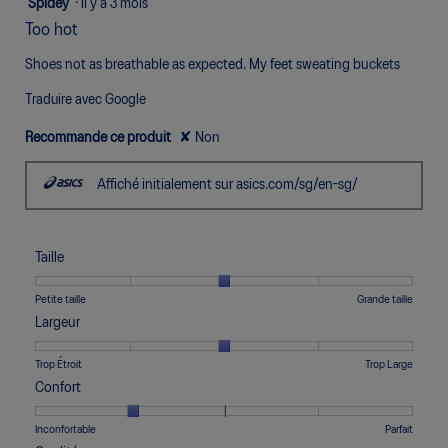
3
Spidey
·
il y a 3 mois
étoile(s)
Too hot
sur
5.
Shoes not as breathable as expected. My feet sweating buckets
Traduire avec Google
Recommande ce produit
✘
Non
Affiché initialement sur asics.com/sg/en-sg/
Taille
Une
Une
Taille,
Petite taille
Grande taille
cote
cote
La
Largeur
de
de
cote
1
5
moyenne
Une
Une
Largeur,
Trop Étroit
Trop Large
signifie
signifie
est
cote
cote
La
Confort
Petite
Grande
de
de
de
cote
taille
taille
3
1
5
moyenne
Une
Une
Confort,
Inconfortable
Parfait
sur
signifie
signifie
est