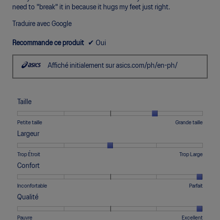
need to "break" it in because it hugs my feet just right.
Traduire avec Google
Recommande ce produit
✔
Oui
Affiché initialement sur asics.com/ph/en-ph/
Taille
Une
Une
Taille,
Petite taille
Grande taille
cote
cote
La
Largeur
de
de
cote
1
5
moyenne
Une
Une
Largeur,
Trop Étroit
Trop Large
signifie
signifie
est
cote
cote
La
Confort
Petite
Grande
de
de
de
cote
taille
taille
4
1
5
moyenne
Une
Une
Confort,
Inconfortable
Parfait
sur
signifie
signifie
est
cote
cote
La
5.
Qualité
Trop
Trop
de
de
de
cote
Étroit
Large
3
1
5
moyenne
Une
Une
Qualité,
Pauvre
Excellent
sur