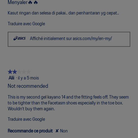
Menyaler🔥🔥
sur
5.
Kasut ringan dan selesa di pakai.. dan penhantaran yg cepat..
Traduire avec Google
Affiché initialement sur asics.com/my/en-my/
★★★★★
★★★★★
2
Alii
·
il y a 5 mois
étoile(s)
Not recommended
sur
5.
This is my second gel kayano 14 and the fitting feels off. They seem
to be tighter than the Facetasm shoes especially in the toe box.
Wouldn’t buy them again.
Traduire avec Google
Recommande ce produit
✘
Non