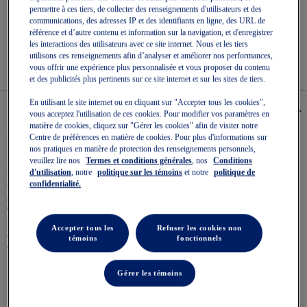
sur
Rejoindre OneASICS™
. Bénéficiez de la livraison gratuite pour
permettre à ces tiers, de collecter des renseignements d'utilisateurs et des
5.
toutes vos commandes.
communications, des adresses IP et des identifiants en ligne, des URL de
Lire
référence et d’autre contenu et information sur la navigation, et d'enregistrer
les
Retours faciles
, en ligne et en magasin.
les interactions des utilisateurs avec ce site internet. Nous et les tiers
5
commentaires
utilisons ces renseignements afin d’analyser et améliorer nos performances,
Lien
vous offrir une expérience plus personnalisée et vous proposer du contenu
vers
et des publicités plus pertinents sur ce site internet et sur les sites de tiers.
la
même
En utilisant le site internet ou en cliquant sur "Accepter tous les cookies",
Details
page.
vous acceptez l'utilisation de ces cookies. Pour modifier vos paramètres en
matière de cookies, cliquez sur "Gérer les cookies" afin de visiter notre
Centre de préférences en matière de cookies. Pour plus d'informations sur
La chaussure GEL-KAYANO® 14 refait surface avec son esthétique de la
nos pratiques en matière de protection des renseignements personnels,
fin des années 2000, comme un clin d’œil à notre célèbre série GEL-
KAYANO®.
veuillez lire nos
Termes et conditions générales
, nos
Conditions
d'utilisation
, notre
politique sur les témoins
et notre
politique de
Réinterprétant les capacités de performance de la chaussure avec des
confidentialité.
matériaux et des composants modernisés, cette version est devenue la
première de la lignée des chaussures de sport à être conçue par
quelqu’un d’autre que Toshikazu Kayano.
Inspirée de la structure originale de 2008, cette chaussure est également
Accepter tous les
Refuser les cookies non
dotée de la technologie GEL® sous le pied pour une absorption avancée
témoins
fonctionnels
des chocs.
Gérer les témoins
Structure inspirée de l’original
Empiècements bicolores
Langage de conception des années 2000