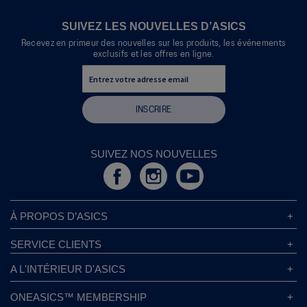
2
sur
SUIVEZ LES NOUVELLES D’ASICS
5.
Recevez en primeur des nouvelles sur les produits, les événements
exclusifs et les offres en ligne.
INSCRIRE
SUIVEZ NOS NOUVELLES
À PROPOS D’ASICS
À Propos D’ASICS
SERVICE CLIENTS
Responsabilités d’entreprise
Magasins ASICS
A L'INTÉRIEUR D'ASICS
Politique de Confidentialité
Localisateur de Magasin
Sound Mind, Sound Body™
FAQs
ONEASICS™ MEMBERSHIP
Politique de Retour
Durabilité
Carrières