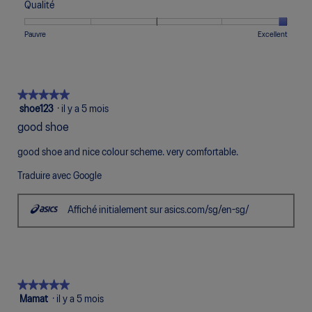
cote
cote
La
5.
Qualité
Trop
Trop
de
de
de
cote
Étroit
Large
3
1
5
moyenne
Une
Une
Qualité,
Pauvre
Excellent
sur
signifie
signifie
est
cote
cote
La
5.
Inconfortable
Parfait
de
de
de
cote
3
1
5
moyenne
sur
signifie
signifie
est
★★★★★
★★★★★
5.
Pauvre
Excellent
de
5
shoe123
·
il y a 5 mois
5
étoile(s)
good shoe
sur
sur
5.
5.
good shoe and nice colour scheme. very comfortable.
Traduire avec Google
Affiché initialement sur asics.com/sg/en-sg/
★★★★★
★★★★★
5
Mamat
·
il y a 5 mois
étoile(s)