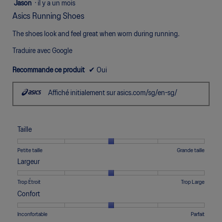
5
Jason
·
il y a un mois
5
étoile(s)
Asics Running Shoes
sur
sur
5.
5.
The shoes look and feel great when worn during running.
Traduire avec Google
Recommande ce produit
✔
Oui
Affiché initialement sur asics.com/sg/en-sg/
Taille
Une
Une
Taille,
Petite taille
Grande taille
cote
cote
La
Largeur
de
de
cote
1
5
moyenne
Une
Une
Largeur,
Trop Étroit
Trop Large
signifie
signifie
est
cote
cote
La
Confort
Petite
Grande
de
de
de
cote
taille
taille
3
1
5
moyenne
Une
Une
Confort,
Inconfortable
Parfait
sur
signifie
signifie
est