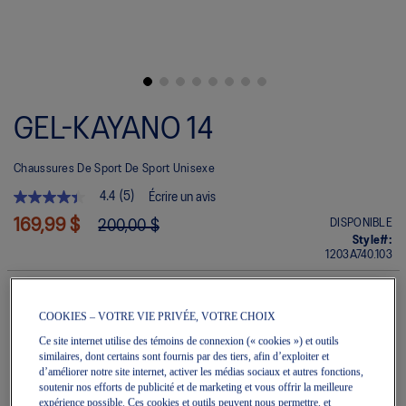
Skip
to
GEL-KAYANO 14
the
beginning
of
Chaussures De Sport De Sport Unisexe
the
images
4.4
(5)
Écrire un avis
gallery
4.4
étoile(s)
169,99 $
DISPONIBLE
200,00 $
sur
Style#:
5.
1203A740.103
Lire
les
avis
pour
COOKIES – VOTRE VIE PRIVÉE, VOTRE CHOIX
La
Quantité
cote
Ajouter au panier
Ce site internet utilise des témoins de connexion (« cookies ») et outils
moyenne
similaires, dont certains sont fournis par des tiers, afin d’exploiter et
est
d’améliorer notre site internet, activer les médias sociaux et autres fonctions,
de
soutenir nos efforts de publicité et de marketing et vous offrir la meilleure
4.4
expérience possible. Ces cookies et outils peuvent nous permettre, et