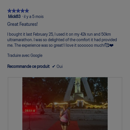
1
5
moyenne
sur
signifie
signifie
est
★★★★★
★★★★★
5.
Pauvre
Excellent
de
5
Mick83
·
il y a 5 mois
5
étoile(s)
Great Features!
sur
sur
5.
5.
I bought it last February 25, I used it on my 42k run and 50km
ultramarathon. I was so delighted of the comfort it had provided
me. The experience was so great! I love it soooooo much!🥰❤️
Traduire avec Google
Recommande ce produit
✔
Oui