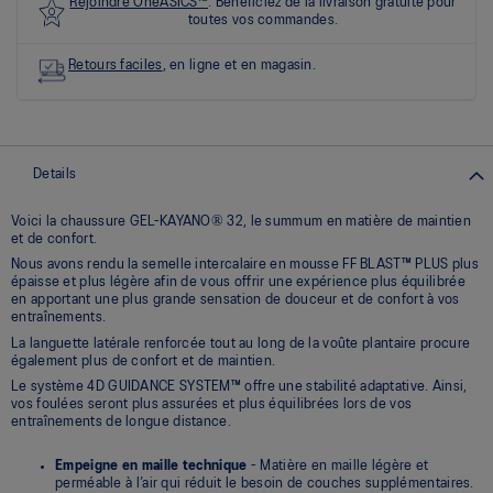
sur
Rejoindre OneASICS™
. Bénéficiez de la livraison gratuite pour
5.
toutes vos commandes.
Lire
les
Retours faciles
, en ligne et en magasin.
12
commentaires
Lien
vers
la
même
Details
page.
Voici la chaussure GEL-KAYANO® 32, le summum en matière de maintien
et de confort.
Nous avons rendu la semelle intercalaire en mousse FF BLAST™ PLUS plus
épaisse et plus légère afin de vous offrir une expérience plus équilibrée
en apportant une plus grande sensation de douceur et de confort à vos
entraînements.
La languette latérale renforcée tout au long de la voûte plantaire procure
également plus de confort et de maintien.
Le système 4D GUIDANCE SYSTEM™ offre une stabilité adaptative. Ainsi,
vos foulées seront plus assurées et plus équilibrées lors de vos
entraînements de longue distance.
Empeigne en maille technique
- Matière en maille légère et
perméable à l’air qui réduit le besoin de couches supplémentaires.