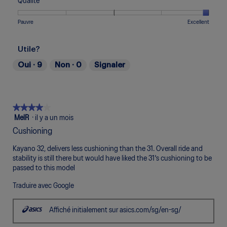
5.
e
e
Qualité
Trop
Trop
de
de
de
cote
n
Étroit
Large
3
1
5
moyenne
1
t
Une
Une
Qualité,
Pauvre
Excellent
sur
signifie
signifie
est
.
r
cote
cote
La
5.
Inconfortable
Parfait
de
a
de
de
cote
5
Utile?
î
1
5
moyenne
sur
n
signifie
signifie
est
Oui ·
9
Non ·
0
Signaler
5.
e
Pauvre
Excellent
de
r
5
a
sur
l
5.
'
★★★★★
★★★★★
o
4
MelR
·
il y a un mois
u
étoile(s)
Cushioning
v
sur
e
5.
Kayano 32, delivers less cushioning than the 31. Overall ride and
r
stability is still there but would have liked the 31's cushioning to be
t
passed to this model
u
r
Traduire avec Google
e
d
Affiché initialement sur asics.com/sg/en-sg/
'
u