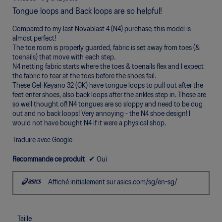
à
étoile(s)
jour
Tongue loops and Back loops are so helpful!
sur
le
conte
5.
Compared to my last Novablast 4 (N4) purchase, this model is
ci-
desso
almost perfect!
The toe room is properly guarded, fabric is set away from toes (&
toenails) that move with each step.
N4 netting fabric starts where the toes & toenails flex and I expect
the fabric to tear at the toes before the shoes fail.
These Gel-Keyano 32 (GK) have tongue loops to pull out after the
feet enter shoes, also back loops after the ankles step in. These are
so well thought of! N4 tongues are so sloppy and need to be dug
out and no back loops! Very annoying - the N4 shoe design! I
would not have bought N4 if it were a physical shop.
Traduire avec Google
Recommande ce produit
✔
Oui
Affiché initialement sur asics.com/sg/en-sg/
Taille