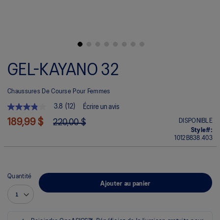
Skip
to
GEL-KAYANO 32
the
beginning
of
Chaussures De Course Pour Femmes
the
images
3.8
(12)
Écrire un avis
gallery
3.8
étoile(s)
189,99 $
DISPONIBLE
220,00 $
sur
Style#:
5.
1012B838.403
Lire
les
avis
pour
La
Quantité
cote
Ajouter au panier
moyenne
est
de
3.8