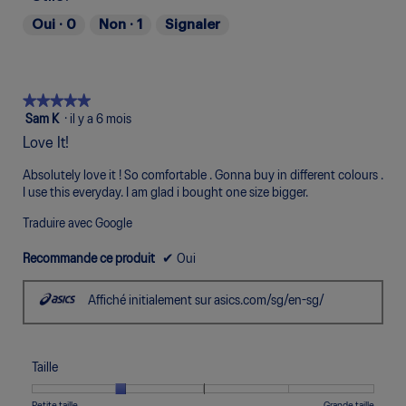
1
5
moyenne
sur
m
signifie
signifie
est
Oui ·
0
Non ·
1
Signaler
5.
o
Pauvre
Excellent
de
d
5
a
sur
l
5.
e
★★★★★
★★★★★
.
5
Sam K
·
il y a 6 mois
étoile(s)
Love It!
sur
5.
Absolutely love it ! So comfortable . Gonna buy in different colours .
I use this everyday. I am glad i bought one size bigger.
Traduire avec Google
Recommande ce produit
✔
Oui
Affiché initialement sur asics.com/sg/en-sg/
Taille
Une
Une
Taille,
Petite taille
Grande taille