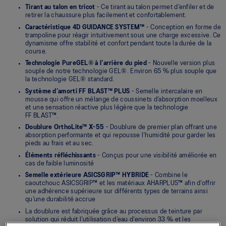
Tirant au talon en tricot
- Ce tirant au talon permet d’enfiler et de
retirer la chaussure plus facilement et confortablement.
Caractéristique 4D GUIDANCE SYSTEM™
- Conception en forme de
trampoline pour réagir intuitivement sous une charge excessive. Ce
dynamisme offre stabilité et confort pendant toute la durée de la
course.
Technologie PureGEL® à l’arrière du pied
- Nouvelle version plus
souple de notre technologie GEL®. Environ 65 % plus souple que
la technologie GEL® standard.
Système d’amorti FF BLAST™ PLUS
- Semelle intercalaire en
mousse qui offre un mélange de coussinets d’absorption moelleux
et une sensation réactive plus légère que la technologie
FF BLAST™.
Doublure OrthoLite™ X-55
- Doublure de premier plan offrant une
absorption performante et qui repousse l’humidité pour garder les
pieds au frais et au sec.
Éléments réfléchissants
- Conçus pour une visibilité améliorée en
cas de faible luminosité
Semelle extérieure ASICSGRIP™ HYBRIDE
- Combine le
caoutchouc ASICSGRIP™ et les matériaux AHARPLUS™ afin d’offrir
une adhérence supérieure sur différents types de terrains ainsi
qu’une durabilité accrue
La doublure est fabriquée grâce au processus de teinture par
solution qui réduit l’utilisation d’eau d’environ 33 % et les