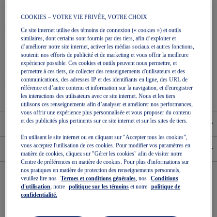
émissions de carbone d’environ 45 % par rapport à la technologie
de teinture classique
COOKIES – VOTRE VIE PRIVÉE, VOTRE CHOIX
SURFACE
ABSORPTION
Ce site internet utilise des témoins de connexion (« cookies ») et outils
similaires, dont certains sont fournis par des tiers, afin d’exploiter et
Road
High
d’améliorer notre site internet, activer les médias sociaux et autres fonctions,
soutenir nos efforts de publicité et de marketing et vous offrir la meilleure
DÉNIVELÉ DU TALON
POIDS
expérience possible. Ces cookies et outils peuvent nous permettre, et
8 mm
260g / 9.1712oz
permettre à ces tiers, de collecter des renseignements d'utilisateurs et des
communications, des adresses IP et des identifiants en ligne, des URL de
SOUTIEN
référence et d’autre contenu et information sur la navigation, et d'enregistrer
Neutral, Stability
les interactions des utilisateurs avec ce site internet. Nous et les tiers
utilisons ces renseignements afin d’analyser et améliorer nos performances,
vous offrir une expérience plus personnalisée et vous proposer du contenu
et des publicités plus pertinents sur ce site internet et sur les sites de tiers.
Tableau des Tailles
En utilisant le site internet ou en cliquant sur "Accepter tous les cookies",
vous acceptez l'utilisation de ces cookies. Pour modifier vos paramètres en
Pronation
matière de cookies, cliquez sur "Gérer les cookies" afin de visiter notre
Centre de préférences en matière de cookies. Pour plus d'informations sur
nos pratiques en matière de protection des renseignements personnels,
veuillez lire nos
Termes et conditions générales
, nos
Conditions
d'utilisation
, notre
politique sur les témoins
et notre
politique de
confidentialité.