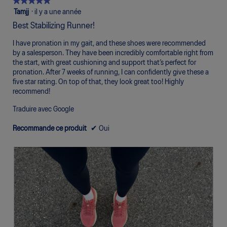
★★★★★
★★★★★
5.
Pauvre
Excellent
de
5
Tamjj
·
il y a une année
5
étoile(s)
sur
Best Stabilizing Runner!
sur
5.
5.
I have pronation in my gait, and these shoes were recommended
by a salesperson. They have been incredibly comfortable right from
the start, with great cushioning and support that’s perfect for
pronation. After 7 weeks of running, I can confidently give these a
five star rating. On top of that, they look great too! Highly
recommend!
Traduire avec Google
Recommande ce produit
✔
Oui