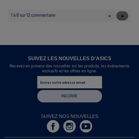
n
e
b
1 à 8 sur 12 commentaire
Précédent
◄
Suivant
►
o
Reviews
Reviews
î
t
e
d
e
d
SUIVEZ LES NOUVELLES D’ASICS
i
Recevez en primeur des nouvelles sur les produits, les événements
a
exclusifs et les offres en ligne.
l
o
g
u
INSCRIRE
e
m
o
d
SUIVEZ NOS NOUVELLES
a
l
e
.