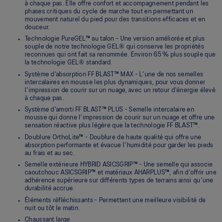
à chaque pas. Elle offre confort et accompagnement pendant les
phases critiques du cycle de marche tout en permettant un
mouvement naturel du pied pour des transitions efficaces et en
douceur.
Technologie PureGEL™ au talon - Une version améliorée et plus
souple de notre technologie GEL® qui conserve les propriétés
reconnues qui ont fait sa renommée. Environ 65 % plus souple que
la technologie GEL® standard.
Système d'absorption FF BLAST™ MAX - L'une de nos semelles
intercalaires en mousse les plus dynamiques, pour vous donner
l'impression de courir sur un nuage, avec un retour d'énergie élevé
à chaque pas.
Système d'amorti FF BLAST™ PLUS - Semelle intercalaire en
mousse qui donne l'impression de courir sur un nuage et offre une
sensation réactive plus légère que la technologie FF BLAST™.
Doublure OrthoLite™ - Doublure de haute qualité qui offre une
absorption performante et évacue l'humidité pour garder les pieds
au frais et au sec.
Semelle extérieure HYBRID ASICSGRIP™ - Une semelle qui associe
caoutchouc ASICSGRIP™ et matériaux AHARPLUS™, afin d'offrir une
adhérence supérieure sur différents types de terrains ainsi qu'une
durabilité accrue.
Éléments réfléchissants - Permettent une meilleure visibilité de
nuit ou tôt le matin.
Chaussant large