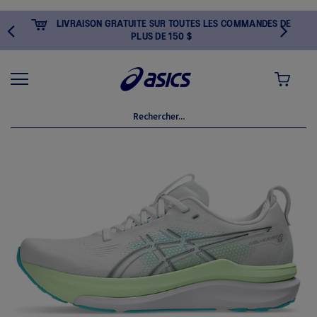
LIVRAISON GRATUITE SUR TOUTES LES COMMANDES DE
PLUS DE 150 $
MON PANI
Skip
to
the
end
of
the
images
gallery