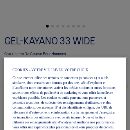
Skip
to
GEL-KAYANO 33 WIDE
the
beginning
of
Chaussures De Course Pour Hommes
the
images
(0)
Écrire un avis
gallery
Aucune
COOKIES – VOTRE VIE PRIVÉE, VOTRE CHOIX
cote
220,00 $
DISPONIBLE
pour
Style#:
Ce site internet utilise des témoins de connexion (« cookies ») et outils
ce
1011C227.100
similaires, dont certains sont fournis par des tiers, afin d’exploiter et
produit
d’améliorer notre site internet, activer les médias sociaux et autres fonctions,
La
soutenir nos efforts de publicité et de marketing et vous offrir la meilleure
cote
expérience possible. Ces cookies et outils peuvent nous permettre, et
moyenne
est
permettre à ces tiers, de collecter des renseignements d'utilisateurs et des
Quantité
de
communications, des adresses IP et des identifiants en ligne, des URL de
Ajouter au panier
0.0
référence et d’autre contenu et information sur la navigation, et d'enregistrer
sur
les interactions des utilisateurs avec ce site internet. Nous et les tiers
5.
utilisons ces renseignements afin d’analyser et améliorer nos performances,
Lire
vous offrir une expérience plus personnalisée et vous proposer du contenu