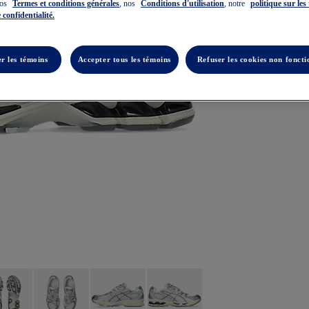
nos
Termes et conditions générales
, nos
Conditions d'utilisation
, notre
politique sur les
 confidentialité.
r les témoins
Accepter tous les témoins
Refuser les cookies non foncti