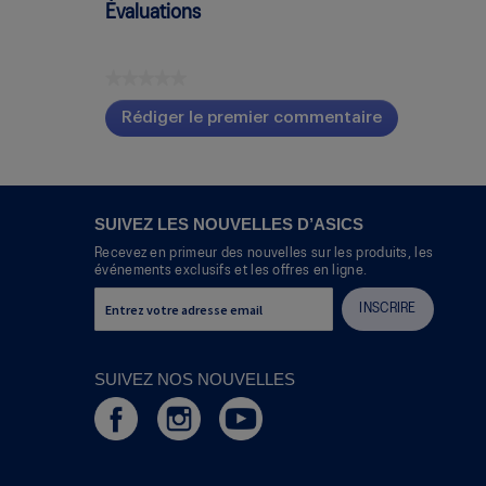
Évaluations
★★★★★
Aucune
Rédiger le premier commentaire
cote
.
pour
Cette
ce
action
produit
entraînera
l'ouverture
SUIVEZ LES NOUVELLES D’ASICS
d'une
Recevez en primeur des nouvelles sur les produits, les
boîte
événements exclusifs et les offres en ligne.
de
dialogue.
INSCRIRE
SUIVEZ NOS NOUVELLES