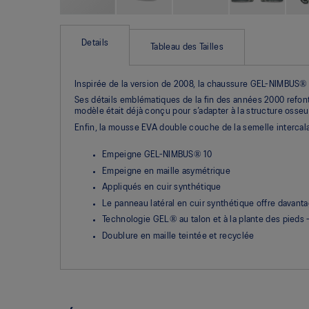
Skip
to
the
Details
Tableau des Tailles
beginning
of
the
Inspirée de la version de 2008, la chaussure GEL-NIMBUS® 10
images
gallery
Ses détails emblématiques de la fin des années 2000 refont 
modèle était déjà conçu pour s’adapter à la structure osseu
Enfin, la mousse EVA double couche de la semelle intercal
Empeigne GEL-NIMBUS® 10
Empeigne en maille asymétrique
Appliqués en cuir synthétique
Le panneau latéral en cuir synthétique offre davant
Technologie GEL® au talon et à la plante des pieds – 
Doublure en maille teintée et recyclée