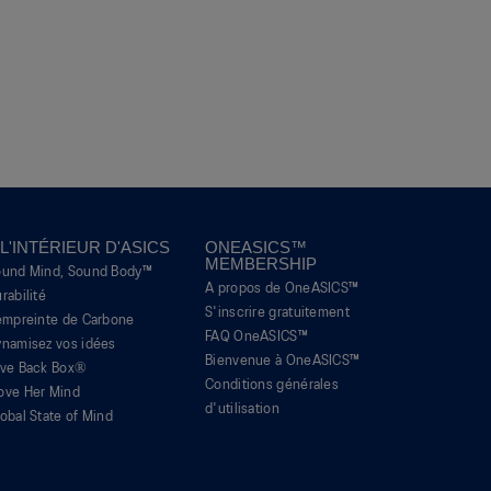
 L'INTÉRIEUR D'ASICS
ONEASICS™
MEMBERSHIP
ound Mind, Sound Body™
A propos de OneASICS™
rabilité
S'inscrire gratuitement
empreinte de Carbone
FAQ OneASICS™
namisez vos idées
Bienvenue à OneASICS™
ive Back Box®
Conditions générales
ove Her Mind
d'utilisation
obal State of Mind