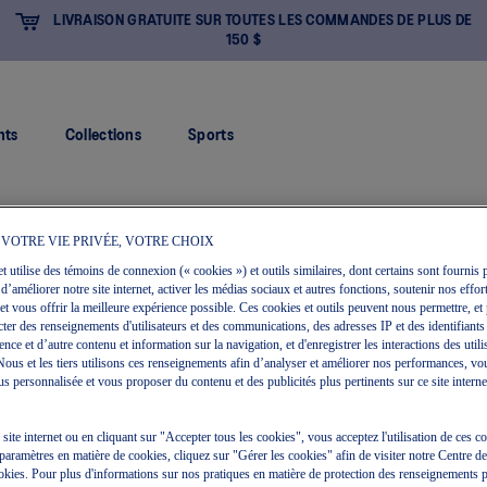
LIVRAISON GRATUITE SUR TOUTES LES COMMANDES DE PLUS DE
150 $
nts
Collections
Sports
 VOTRE VIE PRIVÉE, VOTRE CHOIX
et utilise des témoins de connexion (« cookies ») et outils similaires, dont certains sont fournis p
 d’améliorer notre site internet, activer les médias sociaux et autres fonctions, soutenir nos effort
et vous offrir la meilleure expérience possible. Ces cookies et outils peuvent nous permettre, et 
ecter des renseignements d'utilisateurs et des communications, des adresses IP et des identifiants
ce et d’autre contenu et information sur la navigation, et d'enregistrer les interactions des utili
. Nous et les tiers utilisons ces renseignements afin d’analyser et améliorer nos performances, vo
s personnalisée et vous proposer du contenu et des publicités plus pertinents sur ce site internet 
e site internet ou en cliquant sur "Accepter tous les cookies", vous acceptez l'utilisation de ces 
paramètres en matière de cookies, cliquez sur "Gérer les cookies" afin de visiter notre Centre d
okies. Pour plus d'informations sur nos pratiques en matière de protection des renseignements 