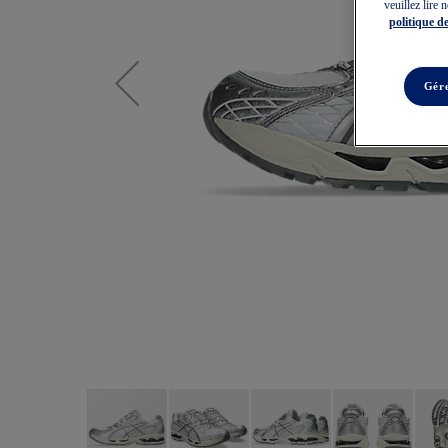
veuillez lire 
politique de
Gére