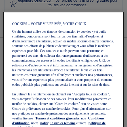
sur
Rejoindre OneASICS™
. Bénéficiez de la livraison gratuite pour
5.
toutes vos commandes.
Lire
les
Retours faciles
, en ligne et en magasin.
2
commentaires
COOKIES – VOTRE VIE PRIVÉE, VOTRE CHOIX
Lien
Ce site internet utilise des témoins de connexion (« cookies ») et outils
vers
similaires, dont certains sont fournis par des tiers, afin d’exploiter et
la
même
d’améliorer notre site internet, activer les médias sociaux et autres fonctions,
Details
page.
soutenir nos efforts de publicité et de marketing et vous offrir la meilleure
expérience possible. Ces cookies et outils peuvent nous permettre, et
permettre à ces tiers, de collecter des renseignements d'utilisateurs et des
La GEL-NIMBUS® 28 est l’un des styles les plus confortables de la gamme
communications, des adresses IP et des identifiants en ligne, des URL de
de chaussures de course d’ASICS. Allégée d’environ 25 g par rapport au
référence et d’autre contenu et information sur la navigation, et d'enregistrer
modèle précédent, cette chaussure continue d’offrir un excellent amorti
les interactions des utilisateurs avec ce site internet. Nous et les tiers
pour courir plus longtemps et plus facilement.
utilisons ces renseignements afin d’analyser et améliorer nos performances,
La semelle intercalaire combine le système d’amorti FF BLAST™ PLUS et la
vous offrir une expérience plus personnalisée et vous proposer du contenu
technologie PureGEL®. Ces composants créent une expérience d’amorti
et des publicités plus pertinents sur ce site internet et sur les sites de tiers.
légère et douce qui vous donne l’impression de courir sur des nuages.
L’empeigne est fabriquée avec un matériau en tricot technique qui
En utilisant le site internet ou en cliquant sur "Accepter tous les cookies",
enveloppe doucement les pieds et permet de rester à l’aise.
vous acceptez l'utilisation de ces cookies. Pour modifier vos paramètres en
matière de cookies, cliquez sur "Gérer les cookies" afin de visiter notre
Centre de préférences en matière de cookies. Pour plus d'informations sur
Empeigne en tricot technique – Matière en tricot léger et
perméable à l’air qui réduit le besoin de couches supplémentaires.
nos pratiques en matière de protection des renseignements personnels,
veuillez lire nos
Termes et conditions générales
, nos
Conditions
Technologie PureGEL® – Une version améliorée et plus souple de
d'utilisation
, notre
politique sur les témoins
et notre
politique de
notre technologie GEL® qui conserve toutes les propriétés