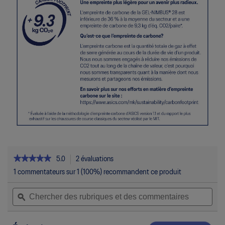
★★★★★
★★★★★
5.0
2 évaluations
Cette
action
5
1 commentateurs sur 1 (100%) recommandent ce produit
étoile(s)
permettra
sur
Chercher
Che
d’accéder
5.
des
ϙ
des
aux
Lire
rubriques
rubr
commentaires.
les
et
et
avis
pour