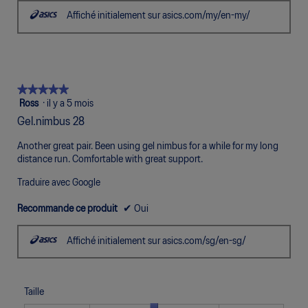
Affiché initialement sur asics.com/my/en-my/
★★★★★
★★★★★
5
Ross
·
il y a 5 mois
étoile(s)
Gel.nimbus 28
sur
5.
Another great pair. Been using gel nimbus for a while for my long
distance run. Comfortable with great support.
Traduire avec Google
Recommande ce produit
✔
Oui
Affiché initialement sur asics.com/sg/en-sg/
Taille