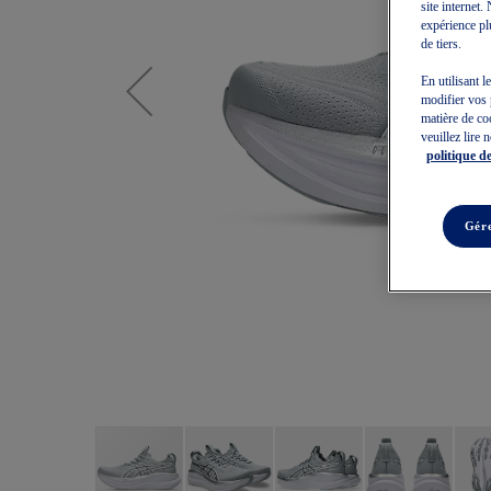
site internet
expérience plu
de tiers.
En utilisant l
modifier vos 
matière de co
veuillez lire 
politique de
Gére