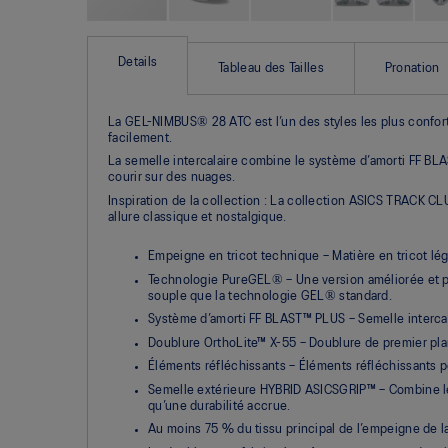
Skip
to
the
Details
Tableau des Tailles
Pronation
beginning
of
the
La GEL-NIMBUS® 28 ATC est l’un des styles les plus confor
images
facilement.
gallery
La semelle intercalaire combine le système d’amorti FF B
courir sur des nuages.
Inspiration de la collection : La collection ASICS TRACK C
allure classique et nostalgique.
Empeigne en tricot technique – Matière en tricot lég
Technologie PureGEL® – Une version améliorée et p
souple que la technologie GEL® standard.
Système d’amorti FF BLAST™ PLUS – Semelle intercal
Doublure OrthoLite™ X-55 – Doublure de premier plan 
Éléments réfléchissants – Éléments réfléchissants pou
Semelle extérieure HYBRID ASICSGRIP™ – Combine le 
qu’une durabilité accrue.
Au moins 75 % du tissu principal de l’empeigne de l