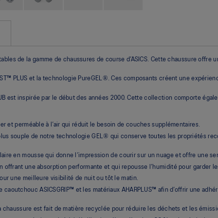
tables de la gamme de chaussures de course d’ASICS. Cette chaussure offre un
LAST™ PLUS et la technologie PureGEL®. Ces composants créent une expérience
LUB est inspirée par le début des années 2000. Cette collection comporte égal
er et perméable à l’air qui réduit le besoin de couches supplémentaires.
lus souple de notre technologie GEL® qui conserve toutes les propriétés rec
aire en mousse qui donne l’impression de courir sur un nuage et offre une sen
offrant une absorption performante et qui repousse l’humidité pour garder les
r une meilleure visibilité de nuit ou tôt le matin.
caoutchouc ASICSGRIP™ et les matériaux AHARPLUS™ afin d’offrir une adhérenc
a chaussure est fait de matière recyclée pour réduire les déchets et les émiss