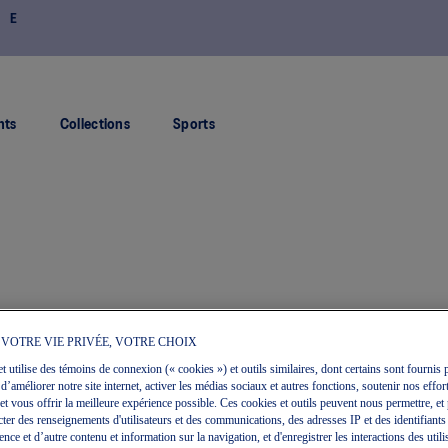
E
RETOUR GRATUIT
nts
Collections
Sports
 VOTRE VIE PRIVÉE, VOTRE CHOIX
et utilise des témoins de connexion (« cookies ») et outils similaires, dont certains sont fournis p
 d’améliorer notre site internet, activer les médias sociaux et autres fonctions, soutenir nos effort
et vous offrir la meilleure expérience possible. Ces cookies et outils peuvent nous permettre, et 
ecter des renseignements d'utilisateurs et des communications, des adresses IP et des identifiants
ce et d’autre contenu et information sur la navigation, et d'enregistrer les interactions des utili