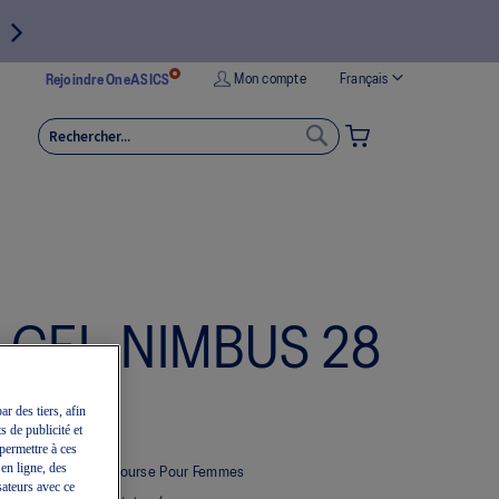
Langue
Mon compte
Français
Rejoindre OneASICS
MON PANIER
RECHERCHER
RECHERCHER
GEL-NIMBUS 28
ATC
ar des tiers, afin
s de publicité et
permettre à ces
 en ligne, des
Chaussures De Course Pour Femmes
sateurs avec ce