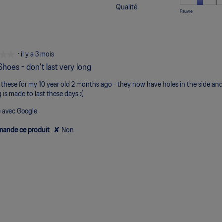
tai
tai
3
si
si
es
Qualité
de
de
co
U
U
Qu
Pauvre
su
Tr
Tr
de
1
5
m
co
co
La
5.
Ét
La
3
si
si
es
de
de
co
su
In
Pa
de
1
5
m
5.
4
si
si
es
★★
★★
·
il y a 3 mois
su
Pa
Ex
de
5.
Shoes - don't last very long
2
)
su
these for my 10 year old 2 months ago - they now have holes in the side and
5.
 is made to last these days :(
e avec Google
ande ce produit
✘
Non