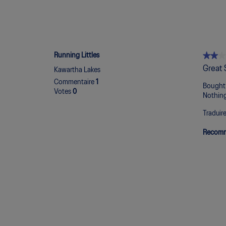
★★★
★★★
Running Littles
2
Great 
Kawartha Lakes
étoile(s
Commentaire
1
sur
Bought 
Votes
0
5.
Nothing
Traduir
Recomm