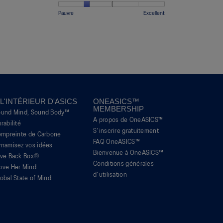
de
de
cote
Étroit
Large
3
1
5
moyenne
Une
Une
Qualité,
Pauvre
Excellent
sur
signifie
signifie
est
cote
cote
La
5.
Inconfortable
Parfait
de
de
de
cote
4
1
5
moyenne
sur
signifie
signifie
est
5.
Pauvre
Excellent
de
2
sur
5.
 L'INTÉRIEUR D'ASICS
ONEASICS™
MEMBERSHIP
ound Mind, Sound Body™
A propos de OneASICS™
rabilité
S'inscrire gratuitement
empreinte de Carbone
FAQ OneASICS™
namisez vos idées
Bienvenue à OneASICS™
ive Back Box®
Conditions générales
ove Her Mind
d'utilisation
obal State of Mind