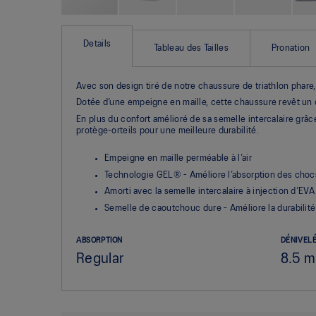
Skip
to
the
Details
Tableau des Tailles
Pronation
beginning
of
the
Avec son design tiré de notre chaussure de triathlon pha
images
gallery
Dotée d’une empeigne en maille, cette chaussure revêt un c
En plus du confort amélioré de sa semelle intercalaire grâc
protège-orteils pour une meilleure durabilité.
Empeigne en maille perméable à l’air
Technologie GEL® - Améliore l’absorption des choc
Amorti avec la semelle intercalaire à injection d’EVA
Semelle de caoutchouc dure - Améliore la durabilité
ABSORPTION
DÉNIVELÉ
Regular
8.5 