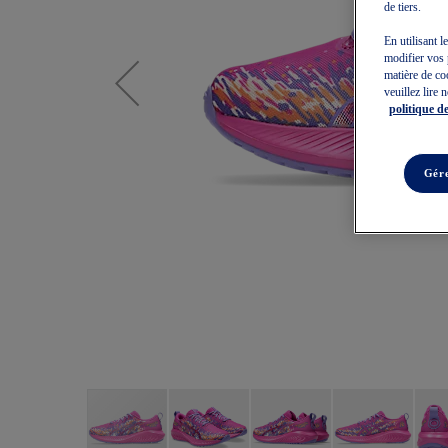
de tiers.
En utilisant l
modifier vos 
matière de co
veuillez lire 
politique de
Gére