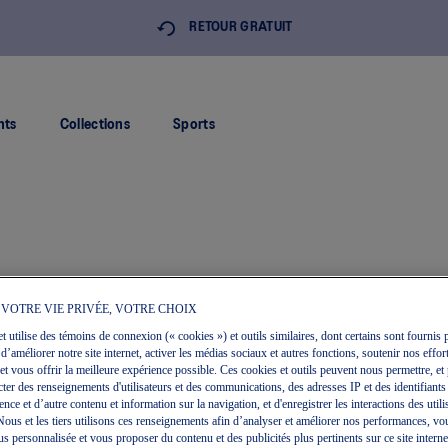
E
RETOUR GRATUIT
nts
Collections
Sports
 VOTRE VIE PRIVÉE, VOTRE CHOIX
et utilise des témoins de connexion (« cookies ») et outils similaires, dont certains sont fournis p
 d’améliorer notre site internet, activer les médias sociaux et autres fonctions, soutenir nos effort
et vous offrir la meilleure expérience possible. Ces cookies et outils peuvent nous permettre, et 
ecter des renseignements d'utilisateurs et des communications, des adresses IP et des identifiants
ce et d’autre contenu et information sur la navigation, et d'enregistrer les interactions des utili
. Nous et les tiers utilisons ces renseignements afin d’analyser et améliorer nos performances, vo
s personnalisée et vous proposer du contenu et des publicités plus pertinents sur ce site internet 