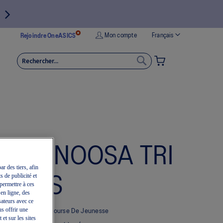
Langue
Mon compte
Français
Rejoindre OneASICS
MON PANIER
RECHERCHER
RECHERCHER
GEL-NOOSA TRI
ar des tiers, afin
s de publicité et
16 GS
permettre à ces
 en ligne, des
sateurs avec ce
us offrir une
Chaussures De Course De Jeunesse
et sur les sites