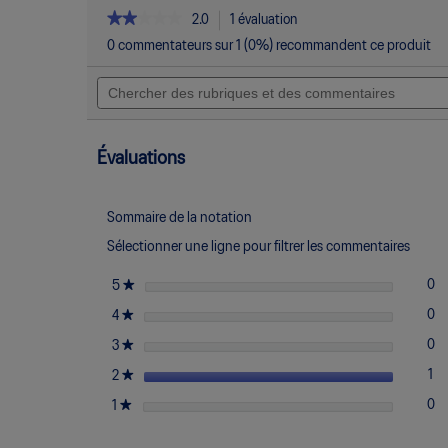
★★★★★
★★★★★
2.0
1 évaluation
Cette
action
2
0 commentateurs sur 1 (0%) recommandent ce produit
étoile(s)
permettra
sur
Chercher
d’accéder
5.
des
aux
Lire
rubriques
commentaires.
les
et
avis
pour
des
Évaluations
GEL-
commentaires
NOOSA
TRI
16
Sommaire de la notation
GS
Sélectionner une ligne pour filtrer les commentaires
étoiles
★
0
0 
Sé
5
étoiles
★
0
0 
Sé
4
étoiles
★
0
0 
Sé
3
étoiles
★
1
1 
Sé
2
étoiles
★
0
0 
Sé
1