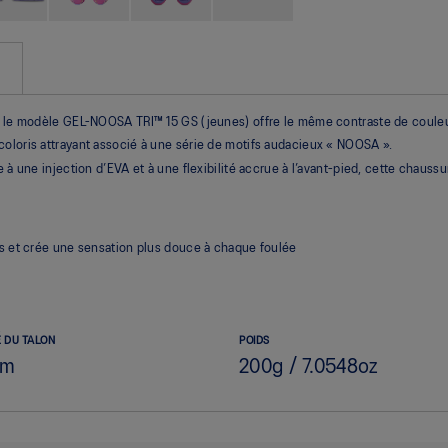
re, le modèle GEL-NOOSA TRI™ 15 GS (jeunes) offre le même contraste de coul
oloris attrayant associé à une série de motifs audacieux « NOOSA ».
e à une injection d’EVA et à une flexibilité accrue à l’avant-pied, cette chaus
s et crée une sensation plus douce à chaque foulée
 DU TALON
POIDS
mm
200g / 7.0548oz