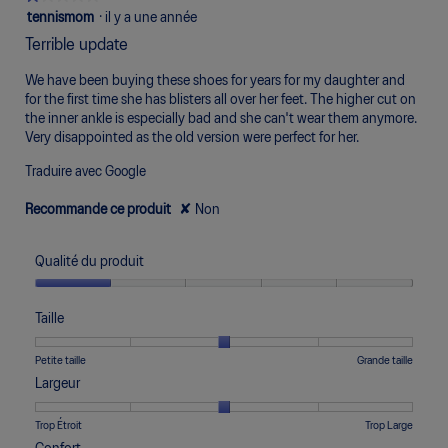
1
tennismom
·
il y a une année
étoile(s)
Terrible update
sur
5.
We have been buying these shoes for years for my daughter and
for the first time she has blisters all over her feet. The higher cut on
the inner ankle is especially bad and she can't wear them anymore.
Very disappointed as the old version were perfect for her.
Traduire avec Google
Recommande ce produit
✘
Non
Qualité du produit
Qualité
du
Taille
produit,
1
Une
Une
Taille,
Petite taille
Grande taille
sur
cote
cote
La
Largeur
5
de
de
cote
1
5
moyenne
Une
Une
Largeur,
Trop Étroit
Trop Large
signifie
signifie
est
cote
cote
La