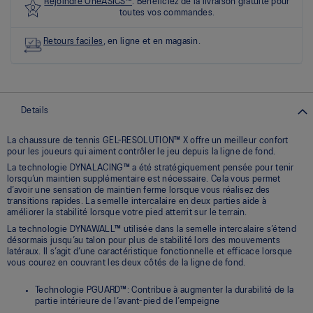
sur
Rejoindre OneASICS™
. Bénéficiez de la livraison gratuite pour
5.
toutes vos commandes.
Lire
les
Retours faciles
, en ligne et en magasin.
7
commentaires
Lien
vers
la
même
Details
page.
La chaussure de tennis GEL-RESOLUTION™ X offre un meilleur confort
pour les joueurs qui aiment contrôler le jeu depuis la ligne de fond.​
La technologie DYNALACING™ a été stratégiquement pensée pour tenir
lorsqu’un maintien supplémentaire est nécessaire. Cela vous permet
d’avoir une sensation de maintien ferme lorsque vous réalisez des
transitions rapides. La semelle intercalaire en deux parties aide à
améliorer la stabilité lorsque votre pied atterrit sur le terrain.
La technologie DYNAWALL™ utilisée dans la semelle intercalaire s’étend
désormais jusqu’au talon pour plus de stabilité lors des mouvements
latéraux. Il s’agit d’une caractéristique fonctionnelle et efficace lorsque
vous courez en couvrant les deux côtés de la ligne de fond.​
Technologie PGUARD™: Contribue à augmenter la durabilité de la
partie intérieure de l’avant-pied de l’empeigne