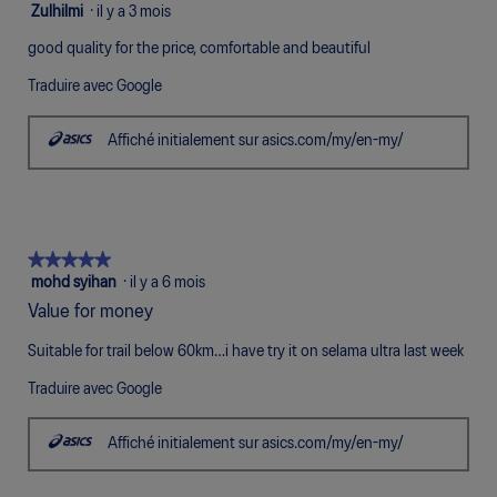
5
Zulhilmi
·
il y a 3 mois
4
étoile(s)
sur
good quality for the price, comfortable and beautiful
sur
5.
5.
Traduire avec Google
Affiché initialement sur asics.com/my/en-my/
★★★★★
★★★★★
5
mohd syihan
·
il y a 6 mois
étoile(s)
Value for money
sur
5.
Suitable for trail below 60km…i have try it on selama ultra last week
Traduire avec Google
Affiché initialement sur asics.com/my/en-my/