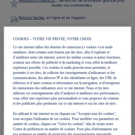
sur
Rejoindre OneASICS™
. Bénéficiez de la livraison gratuite pour
5.
toutes vos commandes.
Lire
les
Retours faciles
, en ligne et en magasin.
7
commentaires
Lien
vers
COOKIES – VOTRE VIE PRIVÉE, VOTRE CHOIX
la
même
Ce site internet utilise des témoins de connexion (« cookies ») et outils
Details
page.
similaires, dont certains sont fournis par des tiers, afin d’exploiter et
d’améliorer notre site internet, activer les médias sociaux et autres fonctions,
La chaussure GEL-SONOMA™ 8 GTX est conçue pour le plein air. Ce
soutenir nos efforts de publicité et de marketing et vous offrir la meilleure
modèle de randonnée durable offre une bonne adhérence sur les surfaces
expérience possible. Ces cookies et outils peuvent nous permettre, et
accidentées.
permettre à ces tiers, de collecter des renseignements d'utilisateurs et des
La conception GORE-TEX™ de l’empeigne permet d’empêcher la pluie et la
communications, des adresses IP et des identifiants en ligne, des URL de
neige de pénétrer à l’intérieur de la chaussure. Elle a également pour
référence et d’autre contenu et information sur la navigation, et d'enregistrer
fonction d’améliorer l’ajustement de la chaussure et de la rendre plus
les interactions des utilisateurs avec ce site internet. Nous et les tiers
perméable à l’air.
utilisons ces renseignements afin d’analyser et améliorer nos performances,
vous offrir une expérience plus personnalisée et vous proposer du contenu
Le confort sous le pied provient d’une semelle intercalaire AMPLIFOAM+
et des publicités plus pertinents sur ce site internet et sur les sites de tiers.
pleine longueur et d’une unité de technologie GEL® stratégiquement
placée là où l’amorti est nécessaire.
En utilisant le site internet ou en cliquant sur "Accepter tous les cookies",
Enfin, la semelle extérieure étudiée spécialement pour la randonnée
vous acceptez l'utilisation de ces cookies. Pour modifier vos paramètres en
permet d’obtenir une traction accrue. Grâce à son motif, vous serez plus à
matière de cookies, cliquez sur "Gérer les cookies" afin de visiter notre
l’aise sur les sections en montée et en descente d’un terrain difficile.
Centre de préférences en matière de cookies. Pour plus d'informations sur
nos pratiques en matière de protection des renseignements personnels,