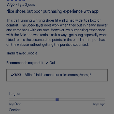
suivan
mettra
5
Argo
·
il y a 3 jours
à
étoile(s)
jour
Nice shoes but poor purchasing experience with app
sur
le
conte
5.
This trail running & hiking shoes fit well & had wider toe box for
ci-
desso
comfort. The Gotex layer does work when tried out in heavy shower
and came back with dry toes. However, my purchasing experience
with the Asic app was terrible as it always get hung especially when
I tried to use the accumulated points. In the end, I had to purchase
on the website without getting the points discounted.
Traduire avec Google
Recommande ce produit
✔
Oui
Affiché initialement sur asics.com/sg/en-sg/
Largeur
Une
Une
Largeur,
Trop Étroit
Trop Large
cote
cote
La
Confort