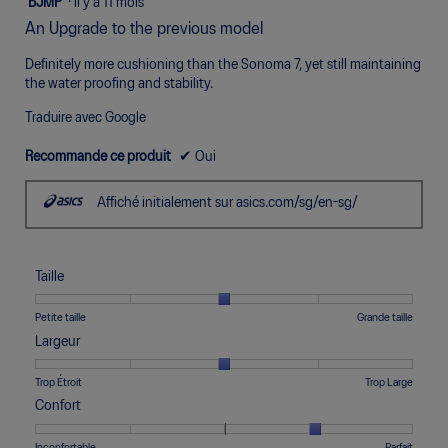
5
BJMP
·
il y a 11 mois
5
étoile(s)
An Upgrade to the previous model
sur
sur
5.
5.
Definitely more cushioning than the Sonoma 7, yet still maintaining
the water proofing and stability.
Traduire avec Google
Recommande ce produit
✔
Oui
Affiché initialement sur asics.com/sg/en-sg/
Taille
Une
Une
Taille,
Petite taille
Grande taille
cote
cote
La
Largeur
de
de
cote
1
5
moyenne
Une
Une
Largeur,
Trop Étroit
Trop Large
signifie
signifie
est
cote
cote
La
Confort
Petite
Grande
de
de
de
cote
taille
taille
3
1
5
moyenne