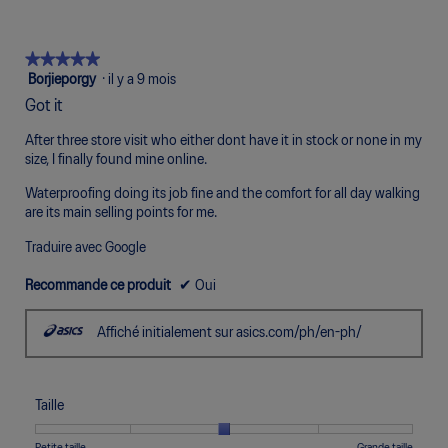
★★★★★
★★★★★
5
Borjieporgy
·
il y a 9 mois
étoile(s)
Got it
sur
5.
After three store visit who either dont have it in stock or none in my
size, I finally found mine online.
Waterproofing doing its job fine and the comfort for all day walking
are its main selling points for me.
Traduire avec Google
Recommande ce produit
✔
Oui
Affiché initialement sur asics.com/ph/en-ph/
Taille