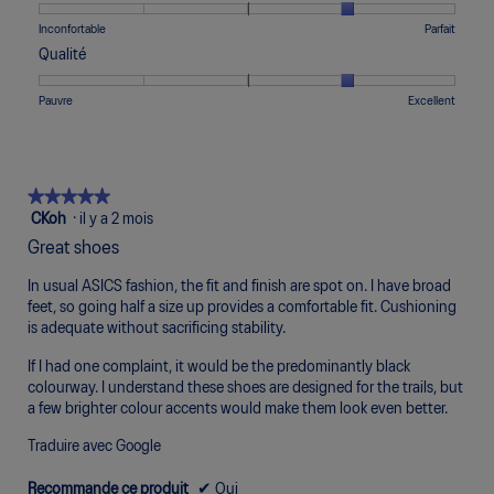
de
de
cote
1
5
moyenne
Une
Une
Confort,
Inconfortable
Parfait
signifie
signifie
est
cote
cote
La
Qualité
Trop
Trop
de
de
de
cote
Étroit
Large
3
1
5
moyenne
Une
Une
Qualité,
Pauvre
Excellent
sur
signifie
signifie
est
cote
cote
La
5.
Inconfortable
Parfait
de
de
de
cote
4
1
5
moyenne
sur
signifie
signifie
est
★★★★★
★★★★★
5.
Pauvre
Excellent
de
5
CKoh
·
il y a 2 mois
4
étoile(s)
Great shoes
sur
sur
5.
5.
In usual ASICS fashion, the fit and finish are spot on. I have broad
feet, so going half a size up provides a comfortable fit. Cushioning
is adequate without sacrificing stability.
If I had one complaint, it would be the predominantly black
colourway. I understand these shoes are designed for the trails, but
a few brighter colour accents would make them look even better.
Traduire avec Google
Recommande ce produit
✔
Oui