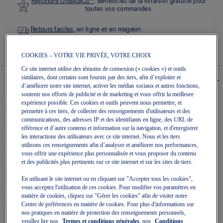
sur
Rejoindre OneASICS™
. Bénéficiez de la livraison gratuite pour
5.
toutes vos commandes.
Lire
les
Retours faciles
, en ligne et en magasin.
4
commentaires
Lien
COOKIES – VOTRE VIE PRIVÉE, VOTRE CHOIX
vers
la
Ce site internet utilise des témoins de connexion (« cookies ») et outils
même
similaires, dont certains sont fournis par des tiers, afin d’exploiter et
Details
page.
d’améliorer notre site internet, activer les médias sociaux et autres fonctions,
soutenir nos efforts de publicité et de marketing et vous offrir la meilleure
La chaussure GEL-SONOMA™ 8 GTX est conçue pour le plein air. Ce
expérience possible. Ces cookies et outils peuvent nous permettre, et
modèle de randonnée durable offre une bonne adhérence sur les surfaces
permettre à ces tiers, de collecter des renseignements d'utilisateurs et des
accidentées.
communications, des adresses IP et des identifiants en ligne, des URL de
La conception GORE-TEX™ de l’empeigne permet d’empêcher la pluie et la
référence et d’autre contenu et information sur la navigation, et d'enregistrer
neige de pénétrer à l’intérieur de la chaussure. Elle a également pour
les interactions des utilisateurs avec ce site internet. Nous et les tiers
fonction d’améliorer l’ajustement de la chaussure et de la rendre plus
utilisons ces renseignements afin d’analyser et améliorer nos performances,
perméable à l’air.
vous offrir une expérience plus personnalisée et vous proposer du contenu
et des publicités plus pertinents sur ce site internet et sur les sites de tiers.
Le confort sous le pied provient d’une semelle intercalaire AMPLIFOAM+
pleine longueur et d’une unité de technologie GEL® stratégiquement
En utilisant le site internet ou en cliquant sur "Accepter tous les cookies",
placée là où l’amorti est nécessaire.
vous acceptez l'utilisation de ces cookies. Pour modifier vos paramètres en
Enfin, la semelle extérieure étudiée spécialement pour la randonnée
matière de cookies, cliquez sur "Gérer les cookies" afin de visiter notre
permet d’obtenir une traction accrue. Grâce à son motif, vous serez plus à
Centre de préférences en matière de cookies. Pour plus d'informations sur
l’aise sur les sections en montée et en descente d’un terrain difficile.
nos pratiques en matière de protection des renseignements personnels,
veuillez lire nos
Termes et conditions générales
, nos
Conditions