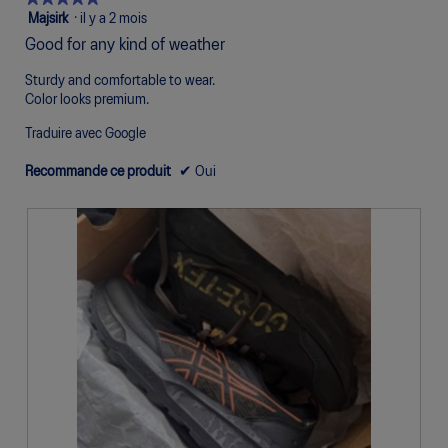
suivan
mettra
5
Majsirk
·
il y a 2 mois
à
étoile(s)
jour
Good for any kind of weather
sur
le
conte
5.
Sturdy and comfortable to wear.
ci-
desso
Color looks premium.
Traduire avec Google
Recommande ce produit
✔
Oui