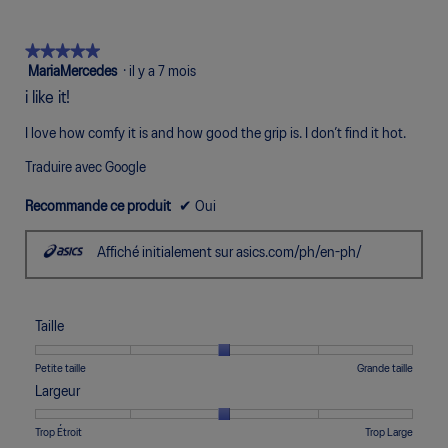
e
l
d
o
'
★★★★★
★★★★★
g
u
u
5
MariaMercedes
·
il y a 7 mois
n
e
étoile(s)
i like it!
e
m
sur
b
o
5.
I love how comfy it is and how good the grip is. I don’t find it hot.
o
d
î
a
Traduire avec Google
t
l
e
e
Recommande ce produit
✔
Oui
d
.
e
Affiché initialement sur asics.com/ph/en-ph/
d
i
a
l
Taille
o
g
Une
Une
Taille,
Petite taille
Grande taille
u
cote
cote
La
e
Largeur
de
de
cote
m
1
5
moyenne
o
Une
Une
Largeur,
Trop Étroit
Trop Large
signifie
signifie
est
d